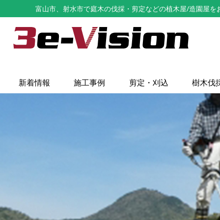
富山市、射水市で庭木の伐採・剪定などの植木屋/造園屋をお探し
新着情報
施工事例
剪定・刈込
樹木伐