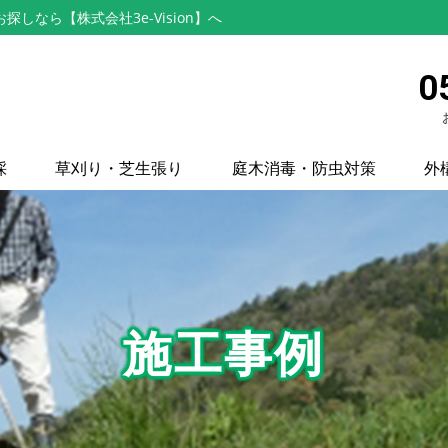
なら【株式会社3e-Vision】へ
0
採
草刈り・芝生張り
庭木消毒・防虫対策
外
施工事例