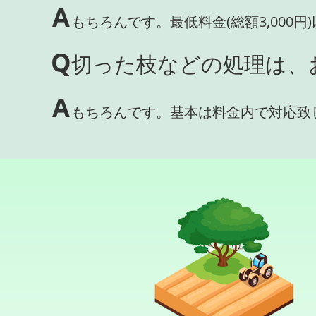
A
もちろんです。最低料金(総額3,000
Q
切った枝などの処理は、
A
もちろんです。基本は料金内で対応致