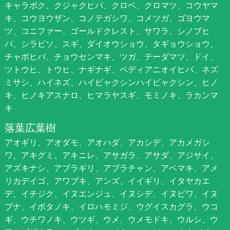
キャラボク、クジャクヒバ、クロベ、クロマツ、コウヤマ
キ、コウヨウザン、コノテガシワ、コメツガ、ゴヨウマ
ツ、コニファー、ゴールドクレスト、サワラ、シノブヒ
バ、シラビソ、スギ、ダイオウショウ、タギョウショウ、
チャボヒバ、チョウセンマキ、ツガ、テーダマツ、ドイ、
ツトウヒ、トウヒ、ナギナギ、ペディアニオイヒバ、ネズ
ミサシ、ハイネズ、ハイビャクシンハイビャクシン、ヒノ
キ、ヒノキアスナロ、ヒマラヤスギ、モミノキ、ラカンマ
キ
落葉広葉樹
アオギリ、アオダモ、アオハダ、アカシデ、アカメガシ
ワ、アキグミ、アキニレ、アサガラ、アサダ、アジサイ、
アズキナシ、アブラギリ、アブラチャン、アベマキ、アメ
リカデイゴ、アワブキ、アンズ、イイギリ、イタヤカエ
デ、イチジク、イヌエンジュ、イヌシデ、イヌビワ、イヌ
ブナ、イボタノキ、イロハモミジ、ウグイスカグラ、ウコ
ギ、ウチワノキ、ウツギ、ウメ、ウメモドキ、ウルシ、ウ