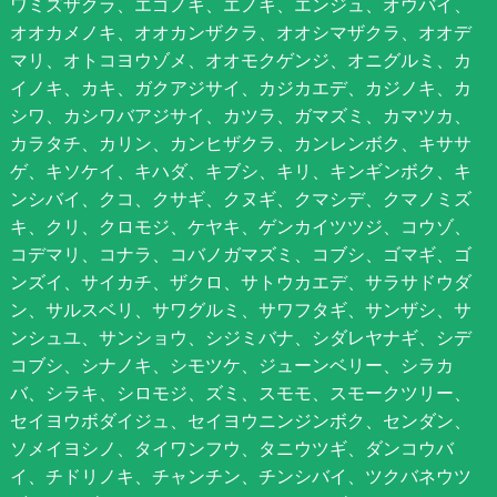
ワミズザクラ、エゴノキ、エノキ、エンジュ、オウバイ、
オオカメノキ、オオカンザクラ、オオシマザクラ、オオデ
マリ、オトコヨウゾメ、オオモクゲンジ、オニグルミ、カ
イノキ、カキ、ガクアジサイ、カジカエデ、カジノキ、カ
シワ、カシワバアジサイ、カツラ、ガマズミ、カマツカ、
カラタチ、カリン、カンヒザクラ、カンレンボク、キササ
ゲ、キソケイ、キハダ、キブシ、キリ、キンギンボク、キ
ンシバイ、クコ、クサギ、クヌギ、クマシデ、クマノミズ
キ、クリ、クロモジ、ケヤキ、ゲンカイツツジ、コウゾ、
コデマリ、コナラ、コバノガマズミ、コブシ、ゴマギ、ゴ
ンズイ、サイカチ、ザクロ、サトウカエデ、サラサドウダ
ン、サルスベリ、サワグルミ、サワフタギ、サンザシ、サ
ンシュユ、サンショウ、シジミバナ、シダレヤナギ、シデ
コブシ、シナノキ、シモツケ、ジューンベリー、シラカ
バ、シラキ、シロモジ、ズミ、スモモ、スモークツリー、
セイヨウボダイジュ、セイヨウニンジンボク、センダン、
ソメイヨシノ、タイワンフウ、タニウツギ、ダンコウバ
イ、チドリノキ、チャンチン、チンシバイ、ツクバネウツ