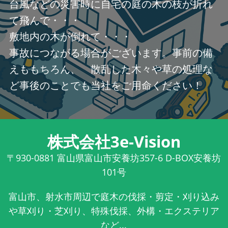
台風などの災害時に自宅の庭の木の枝が折れ
て飛んで・・・
敷地内の木が倒れて・・・
事故につながる場合がございます。事前の備
えももちろん、 散乱した木々や草の処理な
ど事後のことでも当社をご用命ください！
株式会社3e-Vision
〒930-0881
富山県富山市安養坊357-6 D-BOX安養坊
101号
富山市、射水市周辺で庭木の伐採・剪定・刈り込み
や草刈り・芝刈り、特殊伐採、外構・エクステリア
など...