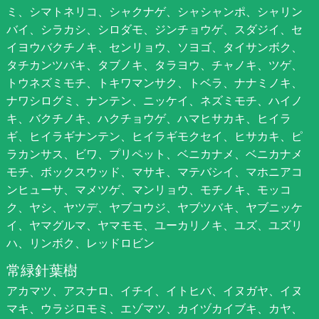
ミ、シマトネリコ、シャクナゲ、シャシャンポ、シャリン
バイ、シラカシ、シロダモ、ジンチョウゲ、スダジイ、セ
イヨウバクチノキ、センリョウ、ソヨゴ、タイサンボク、
タチカンツバキ、タブノキ、タラヨウ、チャノキ、ツゲ、
トウネズミモチ、トキワマンサク、トベラ、ナナミノキ、
ナワシログミ、ナンテン、ニッケイ、ネズミモチ、ハイノ
キ、バクチノキ、ハクチョウゲ、ハマヒサカキ、ヒイラ
ギ、ヒイラギナンテン、ヒイラギモクセイ、ヒサカキ、ピ
ラカンサス、ビワ、プリペット、ベニカナメ、ベニカナメ
モチ、ボックスウッド、マサキ、マテバシイ、マホニアコ
ンヒューサ、マメツゲ、マンリョウ、モチノキ、モッコ
ク、ヤシ、ヤツデ、ヤブコウジ、ヤブツバキ、ヤブニッケ
イ、ヤマグルマ、ヤマモモ、ユーカリノキ、ユズ、ユズリ
ハ、リンボク、レッドロビン
常緑針葉樹
アカマツ、アスナロ、イチイ、イトヒバ、イヌガヤ、イヌ
マキ、ウラジロモミ、エゾマツ、カイヅカイブキ、カヤ、