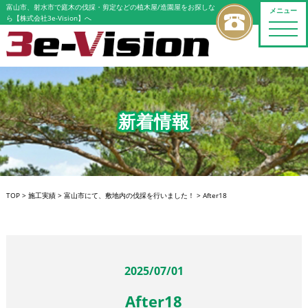
富山市、射水市で庭木の伐採・剪定などの植木屋/造園屋をお探しな
メニュー
ら【株式会社3e-Vision】へ
toggle
naviga
新着情報
TOP
>
施工実績
>
富山市にて、敷地内の伐採を行いました！
>
After18
2025/07/01
After18