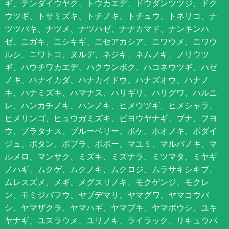
ギ、テンダイウヤク、トウカエデ、ドウダンツツジ、ドク
ウツギ、トサミズキ、トチノキ、トチュウ、トネリコ、ナ
ツツバキ、ナツメ、ナツハゼ、ナナカマド、ナンキンハ
ゼ、ニガキ、ニシキギ、ニセアカシア、ニワウメ、ニワウ
ルシ、ニワトコ、ヌルデ、ネジキ、ネムノキ、ノリウツ
ギ、ハウチワカエデ、ハクウンボク、ハコネウツギ、ハゼ
ノキ、ハナイカダ、ハナカイドウ、ハナズオウ、ハナノ
キ、ハナミズキ、ハマナス、ハリギリ、ハリグワ、ハルニ
レ、ハンカチノキ、ハンノキ、ヒメウツギ、ヒメシャラ、
ヒメリンゴ、ヒュウガミズキ、ビヨウヤナギ、ブナ、フヨ
ウ、プラタナス、ブルーベリー、ボケ、ホオノキ、ボダイ
ジュ、ボタン、ポプラ、ポポー、マユミ、マルバノキ、マ
ルメロ、マンサク、ミズキ、ミズナラ、ミツマタ、ミヤギ
ノハギ、ムクゲ、ムクノキ、ムクロジ、ムラサキシキブ、
ムレスズメ、メギ、メグスリノキ、モクゲンジ、モクレ
ン、モミジバフウ、ヤブデマリ、ヤマグワ、ヤマコウバ
シ、ヤマザクラ、ヤマハギ、ヤマブキ、ヤマボウシ、ユキ
ヤナギ、ユスラウメ、ユリノキ、ライラック、リキュウバ