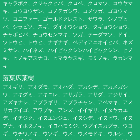
キャラボク、クジャクヒバ、クロベ、クロマツ、コウヤマ
キ、コウヨウザン、コノテガシワ、コメツガ、ゴヨウマ
ツ、コニファー、ゴールドクレスト、サワラ、シノブヒ
バ、シラビソ、スギ、ダイオウショウ、タギョウショウ、
チャボヒバ、チョウセンマキ、ツガ、テーダマツ、ドイ、
ツトウヒ、トウヒ、ナギナギ、ペディアニオイヒバ、ネズ
ミサシ、ハイネズ、ハイビャクシンハイビャクシン、ヒノ
キ、ヒノキアスナロ、ヒマラヤスギ、モミノキ、ラカンマ
キ
落葉広葉樹
アオギリ、アオダモ、アオハダ、アカシデ、アカメガシ
ワ、アキグミ、アキニレ、アサガラ、アサダ、アジサイ、
アズキナシ、アブラギリ、アブラチャン、アベマキ、アメ
リカデイゴ、アワブキ、アンズ、イイギリ、イタヤカエ
デ、イチジク、イヌエンジュ、イヌシデ、イヌビワ、イヌ
ブナ、イボタノキ、イロハモミジ、ウグイスカグラ、ウコ
ギ、ウチワノキ、ウツギ、ウメ、ウメモドキ、ウルシ、ウ