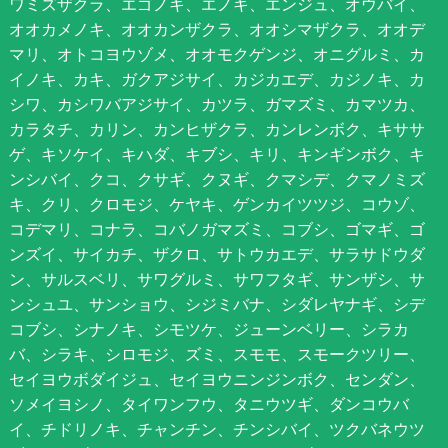
ワミズザクラ、エゴノキ、エノキ、エンジュ、オウバイ、
オオカメノキ、オオカンザクラ、オオシマザクラ、オオデ
マリ、オトコヨウゾメ、オオモクゲンジ、オニグルミ、カ
イノキ、カキ、ガクアジサイ、カジカエデ、カジノキ、カ
シワ、カシワバアジサイ、カツラ、ガマズミ、カマツカ、
カラタチ、カリン、カンヒザクラ、カンレンボク、キササ
ゲ、キソケイ、キハダ、キブシ、キリ、キンギンボク、キ
ンシバイ、クコ、クサギ、クヌギ、クマシデ、クマノミズ
キ、クリ、クロモジ、ケヤキ、ゲンカイツツジ、コウゾ、
コデマリ、コナラ、コバノガマズミ、コブシ、ゴマギ、ゴ
ンズイ、サイカチ、ザクロ、サトウカエデ、サラサドウダ
ン、サルスベリ、サワグルミ、サワフタギ、サンザシ、サ
ンシュユ、サンショウ、シジミバナ、シダレヤナギ、シデ
コブシ、シナノキ、シモツケ、ジューンベリー、シラカ
バ、シラキ、シロモジ、ズミ、スモモ、スモークツリー、
セイヨウボダイジュ、セイヨウニンジンボク、センダン、
ソメイヨシノ、タイワンフウ、タニウツギ、ダンコウバ
イ、チドリノキ、チャンチン、チンシバイ、ツクバネウツ