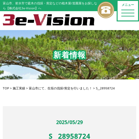
富山市、射水市で庭木の伐採・剪定などの植木屋/造園屋をお探しな
メニュー
ら【株式会社3e-Vision】へ
toggle
naviga
新着情報
TOP
>
施工実績
>
富山市にて、生垣の伐採/剪定を行いました！
>
S__28958724
2025/05/29
S__28958724