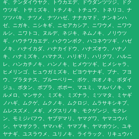
ギ、テンダイウヤク、トウカエデ、ドウダンツツジ、ドク
ウツギ、トサミズキ、トチノキ、トチュウ、トネリコ、ナ
ツツバキ、ナツメ、ナツハゼ、ナナカマド、ナンキンハ
ゼ、ニガキ、ニシキギ、ニセアカシア、ニワウメ、ニワウ
ルシ、ニワトコ、ヌルデ、ネジキ、ネムノキ、ノリウツ
ギ、ハウチワカエデ、ハクウンボク、ハコネウツギ、ハゼ
ノキ、ハナイカダ、ハナカイドウ、ハナズオウ、ハナノ
キ、ハナミズキ、ハマナス、ハリギリ、ハリグワ、ハルニ
レ、ハンカチノキ、ハンノキ、ヒメウツギ、ヒメシャラ、
ヒメリンゴ、ヒュウガミズキ、ビヨウヤナギ、ブナ、フヨ
ウ、プラタナス、ブルーベリー、ボケ、ホオノキ、ボダイ
ジュ、ボタン、ポプラ、ポポー、マユミ、マルバノキ、マ
ルメロ、マンサク、ミズキ、ミズナラ、ミツマタ、ミヤギ
ノハギ、ムクゲ、ムクノキ、ムクロジ、ムラサキシキブ、
ムレスズメ、メギ、メグスリノキ、モクゲンジ、モクレ
ン、モミジバフウ、ヤブデマリ、ヤマグワ、ヤマコウバ
シ、ヤマザクラ、ヤマハギ、ヤマブキ、ヤマボウシ、ユキ
ヤナギ、ユスラウメ、ユリノキ、ライラック、リキュウバ