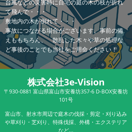
台風などの災害時に自宅の庭の木の枝が折れ
て飛んで・・・
敷地内の木が倒れて・・・
事故につながる場合がございます。事前の備
えももちろん、 散乱した木々や草の処理な
ど事後のことでも当社をご用命ください！
株式会社3e-Vision
〒930-0881
富山県富山市安養坊357-6 D-BOX安養坊
101号
富山市、射水市周辺で庭木の伐採・剪定・刈り込み
や草刈り・芝刈り、特殊伐採、外構・エクステリア
など...