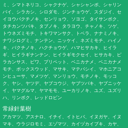
ミ、シマトネリコ、シャクナゲ、シャシャンポ、シャリン
バイ、シラカシ、シロダモ、ジンチョウゲ、スダジイ、セ
イヨウバクチノキ、センリョウ、ソヨゴ、タイサンボク、
タチカンツバキ、タブノキ、タラヨウ、チャノキ、ツゲ、
トウネズミモチ、トキワマンサク、トベラ、ナナミノキ、
ナワシログミ、ナンテン、ニッケイ、ネズミモチ、ハイノ
キ、バクチノキ、ハクチョウゲ、ハマヒサカキ、ヒイラ
ギ、ヒイラギナンテン、ヒイラギモクセイ、ヒサカキ、ピ
ラカンサス、ビワ、プリペット、ベニカナメ、ベニカナメ
モチ、ボックスウッド、マサキ、マテバシイ、マホニアコ
ンヒューサ、マメツゲ、マンリョウ、モチノキ、モッコ
ク、ヤシ、ヤツデ、ヤブコウジ、ヤブツバキ、ヤブニッケ
イ、ヤマグルマ、ヤマモモ、ユーカリノキ、ユズ、ユズリ
ハ、リンボク、レッドロビン
常緑針葉樹
アカマツ、アスナロ、イチイ、イトヒバ、イヌガヤ、イヌ
マキ、ウラジロモミ、エゾマツ、カイヅカイブキ、カヤ、