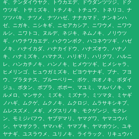
ギ、テンダイウヤク、トウカエデ、ドウダンツツジ、ドク
ウツギ、トサミズキ、トチノキ、トチュウ、トネリコ、ナ
ツツバキ、ナツメ、ナツハゼ、ナナカマド、ナンキンハ
ゼ、ニガキ、ニシキギ、ニセアカシア、ニワウメ、ニワウ
ルシ、ニワトコ、ヌルデ、ネジキ、ネムノキ、ノリウツ
ギ、ハウチワカエデ、ハクウンボク、ハコネウツギ、ハゼ
ノキ、ハナイカダ、ハナカイドウ、ハナズオウ、ハナノ
キ、ハナミズキ、ハマナス、ハリギリ、ハリグワ、ハルニ
レ、ハンカチノキ、ハンノキ、ヒメウツギ、ヒメシャラ、
ヒメリンゴ、ヒュウガミズキ、ビヨウヤナギ、ブナ、フヨ
ウ、プラタナス、ブルーベリー、ボケ、ホオノキ、ボダイ
ジュ、ボタン、ポプラ、ポポー、マユミ、マルバノキ、マ
ルメロ、マンサク、ミズキ、ミズナラ、ミツマタ、ミヤギ
ノハギ、ムクゲ、ムクノキ、ムクロジ、ムラサキシキブ、
ムレスズメ、メギ、メグスリノキ、モクゲンジ、モクレ
ン、モミジバフウ、ヤブデマリ、ヤマグワ、ヤマコウバ
シ、ヤマザクラ、ヤマハギ、ヤマブキ、ヤマボウシ、ユキ
ヤナギ、ユスラウメ、ユリノキ、ライラック、リキュウバ