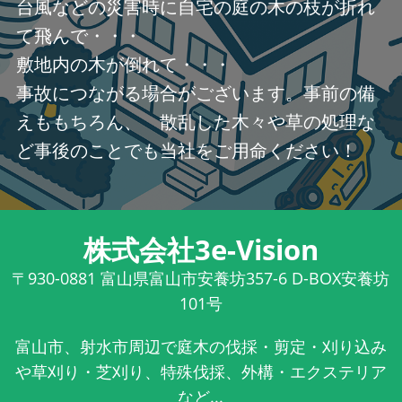
台風などの災害時に自宅の庭の木の枝が折れ
て飛んで・・・
敷地内の木が倒れて・・・
事故につながる場合がございます。事前の備
えももちろん、 散乱した木々や草の処理な
ど事後のことでも当社をご用命ください！
株式会社3e-Vision
〒930-0881
富山県富山市安養坊357-6 D-BOX安養坊
101号
富山市、射水市周辺で庭木の伐採・剪定・刈り込み
や草刈り・芝刈り、特殊伐採、外構・エクステリア
など...