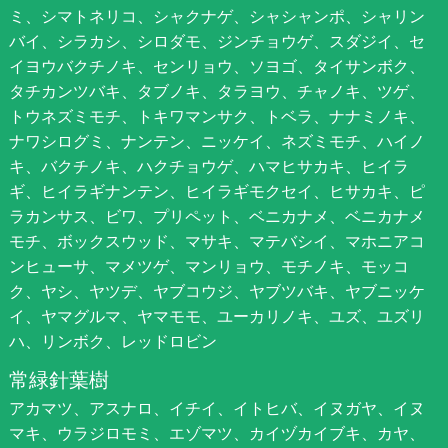
ミ、シマトネリコ、シャクナゲ、シャシャンポ、シャリン
バイ、シラカシ、シロダモ、ジンチョウゲ、スダジイ、セ
イヨウバクチノキ、センリョウ、ソヨゴ、タイサンボク、
タチカンツバキ、タブノキ、タラヨウ、チャノキ、ツゲ、
トウネズミモチ、トキワマンサク、トベラ、ナナミノキ、
ナワシログミ、ナンテン、ニッケイ、ネズミモチ、ハイノ
キ、バクチノキ、ハクチョウゲ、ハマヒサカキ、ヒイラ
ギ、ヒイラギナンテン、ヒイラギモクセイ、ヒサカキ、ピ
ラカンサス、ビワ、プリペット、ベニカナメ、ベニカナメ
モチ、ボックスウッド、マサキ、マテバシイ、マホニアコ
ンヒューサ、マメツゲ、マンリョウ、モチノキ、モッコ
ク、ヤシ、ヤツデ、ヤブコウジ、ヤブツバキ、ヤブニッケ
イ、ヤマグルマ、ヤマモモ、ユーカリノキ、ユズ、ユズリ
ハ、リンボク、レッドロビン
常緑針葉樹
アカマツ、アスナロ、イチイ、イトヒバ、イヌガヤ、イヌ
マキ、ウラジロモミ、エゾマツ、カイヅカイブキ、カヤ、