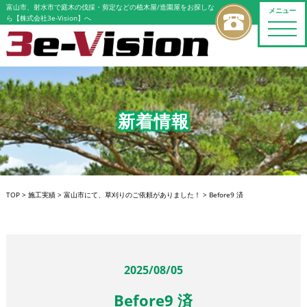
富山市、射水市で庭木の伐採・剪定などの植木屋/造園屋をお探しな
メニュー
ら【株式会社3e-Vision】へ
toggle
naviga
新着情報
TOP
>
施工実績
>
富山市にて、草刈りのご依頼がありました！
>
Before9 済
2025/08/05
Before9 済