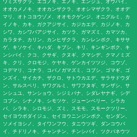
ワミズザクラ、エゴノキ、エノキ、エンジュ、オウバイ、
オオカメノキ、オオカンザクラ、オオシマザクラ、オオデ
マリ、オトコヨウゾメ、オオモクゲンジ、オニグルミ、カ
イノキ、カキ、ガクアジサイ、カジカエデ、カジノキ、カ
シワ、カシワバアジサイ、カツラ、ガマズミ、カマツカ、
カラタチ、カリン、カンヒザクラ、カンレンボク、キササ
ゲ、キソケイ、キハダ、キブシ、キリ、キンギンボク、キ
ンシバイ、クコ、クサギ、クヌギ、クマシデ、クマノミズ
キ、クリ、クロモジ、ケヤキ、ゲンカイツツジ、コウゾ、
コデマリ、コナラ、コバノガマズミ、コブシ、ゴマギ、ゴ
ンズイ、サイカチ、ザクロ、サトウカエデ、サラサドウダ
ン、サルスベリ、サワグルミ、サワフタギ、サンザシ、サ
ンシュユ、サンショウ、シジミバナ、シダレヤナギ、シデ
コブシ、シナノキ、シモツケ、ジューンベリー、シラカ
バ、シラキ、シロモジ、ズミ、スモモ、スモークツリー、
セイヨウボダイジュ、セイヨウニンジンボク、センダン、
ソメイヨシノ、タイワンフウ、タニウツギ、ダンコウバ
イ、チドリノキ、チャンチン、チンシバイ、ツクバネウツ