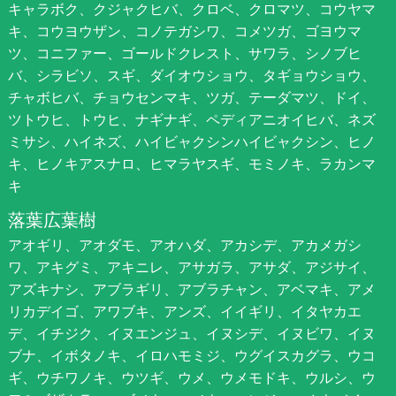
キャラボク、クジャクヒバ、クロベ、クロマツ、コウヤマ
キ、コウヨウザン、コノテガシワ、コメツガ、ゴヨウマ
ツ、コニファー、ゴールドクレスト、サワラ、シノブヒ
バ、シラビソ、スギ、ダイオウショウ、タギョウショウ、
チャボヒバ、チョウセンマキ、ツガ、テーダマツ、ドイ、
ツトウヒ、トウヒ、ナギナギ、ペディアニオイヒバ、ネズ
ミサシ、ハイネズ、ハイビャクシンハイビャクシン、ヒノ
キ、ヒノキアスナロ、ヒマラヤスギ、モミノキ、ラカンマ
キ
落葉広葉樹
アオギリ、アオダモ、アオハダ、アカシデ、アカメガシ
ワ、アキグミ、アキニレ、アサガラ、アサダ、アジサイ、
アズキナシ、アブラギリ、アブラチャン、アベマキ、アメ
リカデイゴ、アワブキ、アンズ、イイギリ、イタヤカエ
デ、イチジク、イヌエンジュ、イヌシデ、イヌビワ、イヌ
ブナ、イボタノキ、イロハモミジ、ウグイスカグラ、ウコ
ギ、ウチワノキ、ウツギ、ウメ、ウメモドキ、ウルシ、ウ