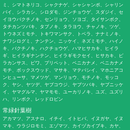
ミ、シマトネリコ、シャクナゲ、シャシャンポ、シャリン
バイ、シラカシ、シロダモ、ジンチョウゲ、スダジイ、セ
イヨウバクチノキ、センリョウ、ソヨゴ、タイサンボク、
タチカンツバキ、タブノキ、タラヨウ、チャノキ、ツゲ、
トウネズミモチ、トキワマンサク、トベラ、ナナミノキ、
ナワシログミ、ナンテン、ニッケイ、ネズミモチ、ハイノ
キ、バクチノキ、ハクチョウゲ、ハマヒサカキ、ヒイラ
ギ、ヒイラギナンテン、ヒイラギモクセイ、ヒサカキ、ピ
ラカンサス、ビワ、プリペット、ベニカナメ、ベニカナメ
モチ、ボックスウッド、マサキ、マテバシイ、マホニアコ
ンヒューサ、マメツゲ、マンリョウ、モチノキ、モッコ
ク、ヤシ、ヤツデ、ヤブコウジ、ヤブツバキ、ヤブニッケ
イ、ヤマグルマ、ヤマモモ、ユーカリノキ、ユズ、ユズリ
ハ、リンボク、レッドロビン
常緑針葉樹
アカマツ、アスナロ、イチイ、イトヒバ、イヌガヤ、イヌ
マキ、ウラジロモミ、エゾマツ、カイヅカイブキ、カヤ、