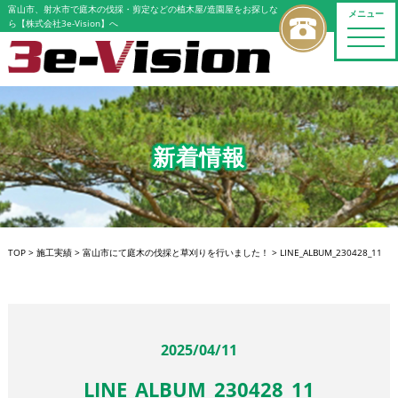
富山市、射水市で庭木の伐採・剪定などの植木屋/造園屋をお探しな
メニュー
ら【株式会社3e-Vision】へ
toggle
naviga
新着情報
TOP
>
施工実績
>
富山市にて庭木の伐採と草刈りを行いました！
>
LINE_ALBUM_230428_11
2025/04/11
LINE_ALBUM_230428_11