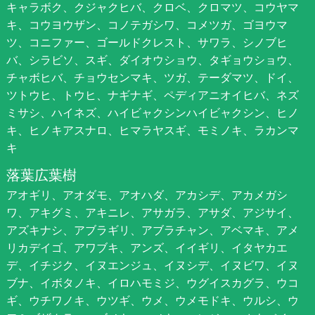
キャラボク、クジャクヒバ、クロベ、クロマツ、コウヤマ
キ、コウヨウザン、コノテガシワ、コメツガ、ゴヨウマ
ツ、コニファー、ゴールドクレスト、サワラ、シノブヒ
バ、シラビソ、スギ、ダイオウショウ、タギョウショウ、
チャボヒバ、チョウセンマキ、ツガ、テーダマツ、ドイ、
ツトウヒ、トウヒ、ナギナギ、ペディアニオイヒバ、ネズ
ミサシ、ハイネズ、ハイビャクシンハイビャクシン、ヒノ
キ、ヒノキアスナロ、ヒマラヤスギ、モミノキ、ラカンマ
キ
落葉広葉樹
アオギリ、アオダモ、アオハダ、アカシデ、アカメガシ
ワ、アキグミ、アキニレ、アサガラ、アサダ、アジサイ、
アズキナシ、アブラギリ、アブラチャン、アベマキ、アメ
リカデイゴ、アワブキ、アンズ、イイギリ、イタヤカエ
デ、イチジク、イヌエンジュ、イヌシデ、イヌビワ、イヌ
ブナ、イボタノキ、イロハモミジ、ウグイスカグラ、ウコ
ギ、ウチワノキ、ウツギ、ウメ、ウメモドキ、ウルシ、ウ