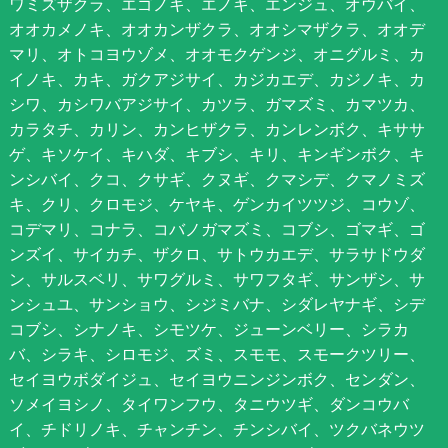
ワミズザクラ、エゴノキ、エノキ、エンジュ、オウバイ、
オオカメノキ、オオカンザクラ、オオシマザクラ、オオデ
マリ、オトコヨウゾメ、オオモクゲンジ、オニグルミ、カ
イノキ、カキ、ガクアジサイ、カジカエデ、カジノキ、カ
シワ、カシワバアジサイ、カツラ、ガマズミ、カマツカ、
カラタチ、カリン、カンヒザクラ、カンレンボク、キササ
ゲ、キソケイ、キハダ、キブシ、キリ、キンギンボク、キ
ンシバイ、クコ、クサギ、クヌギ、クマシデ、クマノミズ
キ、クリ、クロモジ、ケヤキ、ゲンカイツツジ、コウゾ、
コデマリ、コナラ、コバノガマズミ、コブシ、ゴマギ、ゴ
ンズイ、サイカチ、ザクロ、サトウカエデ、サラサドウダ
ン、サルスベリ、サワグルミ、サワフタギ、サンザシ、サ
ンシュユ、サンショウ、シジミバナ、シダレヤナギ、シデ
コブシ、シナノキ、シモツケ、ジューンベリー、シラカ
バ、シラキ、シロモジ、ズミ、スモモ、スモークツリー、
セイヨウボダイジュ、セイヨウニンジンボク、センダン、
ソメイヨシノ、タイワンフウ、タニウツギ、ダンコウバ
イ、チドリノキ、チャンチン、チンシバイ、ツクバネウツ