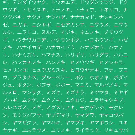
ギ、テンダイウヤク、トウカエデ、ドウダンツツジ、ドク
ウツギ、トサミズキ、トチノキ、トチュウ、トネリコ、ナ
ツツバキ、ナツメ、ナツハゼ、ナナカマド、ナンキンハ
ゼ、ニガキ、ニシキギ、ニセアカシア、ニワウメ、ニワウ
ルシ、ニワトコ、ヌルデ、ネジキ、ネムノキ、ノリウツ
ギ、ハウチワカエデ、ハクウンボク、ハコネウツギ、ハゼ
ノキ、ハナイカダ、ハナカイドウ、ハナズオウ、ハナノ
キ、ハナミズキ、ハマナス、ハリギリ、ハリグワ、ハルニ
レ、ハンカチノキ、ハンノキ、ヒメウツギ、ヒメシャラ、
ヒメリンゴ、ヒュウガミズキ、ビヨウヤナギ、ブナ、フヨ
ウ、プラタナス、ブルーベリー、ボケ、ホオノキ、ボダイ
ジュ、ボタン、ポプラ、ポポー、マユミ、マルバノキ、マ
ルメロ、マンサク、ミズキ、ミズナラ、ミツマタ、ミヤギ
ノハギ、ムクゲ、ムクノキ、ムクロジ、ムラサキシキブ、
ムレスズメ、メギ、メグスリノキ、モクゲンジ、モクレ
ン、モミジバフウ、ヤブデマリ、ヤマグワ、ヤマコウバ
シ、ヤマザクラ、ヤマハギ、ヤマブキ、ヤマボウシ、ユキ
ヤナギ、ユスラウメ、ユリノキ、ライラック、リキュウバ