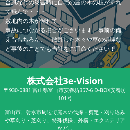
台風などの災害時に自宅の庭の木の枝が折れ
て飛んで・・・
敷地内の木が倒れて・・・
事故につながる場合がございます。事前の備
えももちろん、 散乱した木々や草の処理な
ど事後のことでも当社をご用命ください！
株式会社3e-Vision
〒930-0881
富山県富山市安養坊357-6 D-BOX安養坊
101号
富山市、射水市周辺で庭木の伐採・剪定・刈り込み
や草刈り・芝刈り、特殊伐採、外構・エクステリア
など...