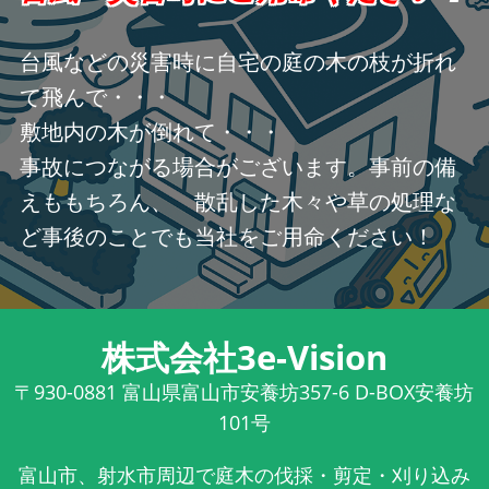
台風などの災害時に自宅の庭の木の枝が折れ
て飛んで・・・
敷地内の木が倒れて・・・
事故につながる場合がございます。事前の備
えももちろん、 散乱した木々や草の処理な
ど事後のことでも当社をご用命ください！
株式会社3e-Vision
〒930-0881
富山県富山市安養坊357-6 D-BOX安養坊
101号
富山市、射水市周辺で庭木の伐採・剪定・刈り込み