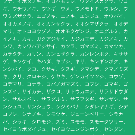
ブナ、イボタノキ、イロハモミジ、ウグイスカグラ、ウコ
ギ、ウチワノキ、ウツギ、ウメ、ウメモドキ、ウルシ、ウ
ワミズザクラ、エゴノキ、エノキ、エンジュ、オウバイ、
オオカメノキ、オオカンザクラ、オオシマザクラ、オオデ
マリ、オトコヨウゾメ、オオモクゲンジ、オニグルミ、カ
イノキ、カキ、ガクアジサイ、カジカエデ、カジノキ、カ
シワ、カシワバアジサイ、カツラ、ガマズミ、カマツカ、
カラタチ、カリン、カンヒザクラ、カンレンボク、キササ
ゲ、キソケイ、キハダ、キブシ、キリ、キンギンボク、キ
ンシバイ、クコ、クサギ、クヌギ、クマシデ、クマノミズ
キ、クリ、クロモジ、ケヤキ、ゲンカイツツジ、コウゾ、
コデマリ、コナラ、コバノガマズミ、コブシ、ゴマギ、ゴ
ンズイ、サイカチ、ザクロ、サトウカエデ、サラサドウダ
ン、サルスベリ、サワグルミ、サワフタギ、サンザシ、サ
ンシュユ、サンショウ、シジミバナ、シダレヤナギ、シデ
コブシ、シナノキ、シモツケ、ジューンベリー、シラカ
バ、シラキ、シロモジ、ズミ、スモモ、スモークツリー、
セイヨウボダイジュ、セイヨウニンジンボク、センダン、