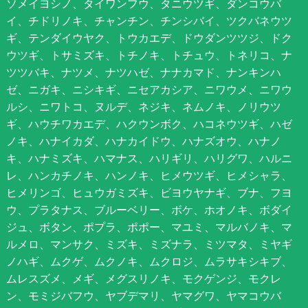
ソメイヨシノ、タイワンフウ、タニウツギ、ダンコウバ
イ、チドリノキ、チャンチン、チンシバイ、ツクバネウツ
ギ、テンダイウヤク、トウカエデ、ドウダンツツジ、ドク
ウツギ、トサミズキ、トチノキ、トチュウ、トネリコ、ナ
ツツバキ、ナツメ、ナツハゼ、ナナカマド、ナンキンハ
ゼ、ニガキ、ニシキギ、ニセアカシア、ニワウメ、ニワウ
ルシ、ニワトコ、ヌルデ、ネジキ、ネムノキ、ノリウツ
ギ、ハウチワカエデ、ハクウンボク、ハコネウツギ、ハゼ
ノキ、ハナイカダ、ハナカイドウ、ハナズオウ、ハナノ
キ、ハナミズキ、ハマナス、ハリギリ、ハリグワ、ハルニ
レ、ハンカチノキ、ハンノキ、ヒメウツギ、ヒメシャラ、
ヒメリンゴ、ヒュウガミズキ、ビヨウヤナギ、ブナ、フヨ
ウ、プラタナス、ブルーベリー、ボケ、ホオノキ、ボダイ
ジュ、ボタン、ポプラ、ポポー、マユミ、マルバノキ、マ
ルメロ、マンサク、ミズキ、ミズナラ、ミツマタ、ミヤギ
ノハギ、ムクゲ、ムクノキ、ムクロジ、ムラサキシキブ、
ムレスズメ、メギ、メグスリノキ、モクゲンジ、モクレ
ン、モミジバフウ、ヤブデマリ、ヤマグワ、ヤマコウバ