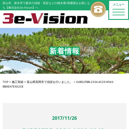
富山市、射水市で庭木の伐採・剪定などの植木屋/造園屋をお探しな
メニュー
ら【株式会社3e-Vision】へ
toggle
naviga
新着情報
TOP
>
施工実績
>
富山県高岡市で伐採を行いました。
>
E4B52FBB-2334-4C29-8943-
BBAEA7EA52C8
2017/11/26