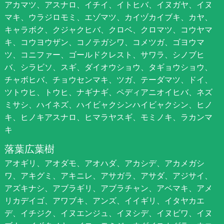
アカマツ、アスナロ、イチイ、イトヒバ、イヌガヤ、イヌ
マキ、ウラジロモミ、エゾマツ、カイヅカイブキ、カヤ、
キャラボク、クジャクヒバ、クロベ、クロマツ、コウヤマ
キ、コウヨウザン、コノテガシワ、コメツガ、ゴヨウマ
ツ、コニファー、ゴールドクレスト、サワラ、シノブヒ
バ、シラビソ、スギ、ダイオウショウ、タギョウショウ、
チャボヒバ、チョウセンマキ、ツガ、テーダマツ、ドイ、
ツトウヒ、トウヒ、ナギナギ、ペディアニオイヒバ、ネズ
ミサシ、ハイネズ、ハイビャクシンハイビャクシン、ヒノ
キ、ヒノキアスナロ、ヒマラヤスギ、モミノキ、ラカンマ
キ
落葉広葉樹
アオギリ、アオダモ、アオハダ、アカシデ、アカメガシ
ワ、アキグミ、アキニレ、アサガラ、アサダ、アジサイ、
アズキナシ、アブラギリ、アブラチャン、アベマキ、アメ
リカデイゴ、アワブキ、アンズ、イイギリ、イタヤカエ
デ、イチジク、イヌエンジュ、イヌシデ、イヌビワ、イヌ