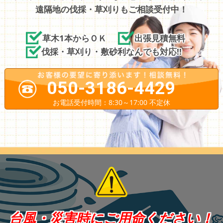
遠隔地の伐採・草刈りもご相談受付中！
草木1本からＯＫ
出張見積無料
伐採・草刈り・敷砂利なんでも対応!!
050-3186-4429
お電話受付時間：8:30～17:00 不定休
台風・災害時にご用命ください！