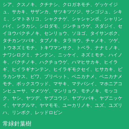
シア、クスノキ、クチナシ、クロガネモチ、ゲッケイジ
ュ、サカキ、サザンカ、サツキツツジ、サンゴジュ、シキ
ミ、シマトネリコ、シャクナゲ、シャシャンポ、シャリン
バイ、シラカシ、シロダモ、ジンチョウゲ、スダジイ、セ
イヨウバクチノキ、センリョウ、ソヨゴ、タイサンボク、
タチカンツバキ、タブノキ、タラヨウ、チャノキ、ツゲ、
トウネズミモチ、トキワマンサク、トベラ、ナナミノキ、
ナワシログミ、ナンテン、ニッケイ、ネズミモチ、ハイノ
キ、バクチノキ、ハクチョウゲ、ハマヒサカキ、ヒイラ
ギ、ヒイラギナンテン、ヒイラギモクセイ、ヒサカキ、ピ
ラカンサス、ビワ、プリペット、ベニカナメ、ベニカナメ
モチ、ボックスウッド、マサキ、マテバシイ、マホニアコ
ンヒューサ、マメツゲ、マンリョウ、モチノキ、モッコ
ク、ヤシ、ヤツデ、ヤブコウジ、ヤブツバキ、ヤブニッケ
イ、ヤマグルマ、ヤマモモ、ユーカリノキ、ユズ、ユズリ
ハ、リンボク、レッドロビン
常緑針葉樹