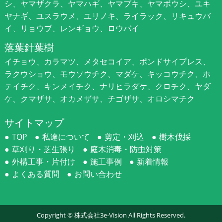
シ、ヤマザクラ、ヤマハギ、ヤマブキ、ヤマボウシ、ユキ
ヤナギ、ユスラウメ、ユリノキ、ライラック、リキュウバ
イ、リョウブ、レンギョウ、ロウバイ
落葉針葉樹
イチョウ、カラマツ、メタセコイア、ポンドサイプレス、
ラクウショウ、モウソウチク、マダケ、キッコウチク、ホ
テイチク、キンメイチク、ナリヒラダケ、クロチク、ヤダ
ケ、クマザサ、オカメザサ、チゴザサ、オロシマチク
サイトマップ
TOP
私達について
剪定・刈込
樹木伐採
草刈り・芝生張り
庭木消毒・防虫対策
外構工事・片付け
施工事例
新着情報
よくある質問
お問い合わせ
Copyright ©
株式会社3e-Vision
All Rights Reserved.