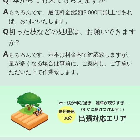
A
もちろんです。最低料金(総額3,000円)以上であれ
ば、お伺いいたします。
Q
切った枝などの処理は、お願いできます
か?
A
もちろんです。基本は料金内で対応致しますが、
量が多くなる場合は事前に、ご案内し、ご了承い
ただいた上で作業致します。
木・枝が伸び過ぎ…雑草が茂りすぎ…
\すぐに駆けつけます！/
最短最速
出張対応エリア
３０分