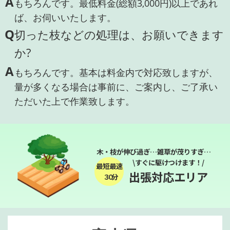
A
もちろんです。最低料金(総額3,000円)以上であれ
ば、お伺いいたします。
Q
切った枝などの処理は、お願いできます
か?
A
もちろんです。基本は料金内で対応致しますが、
量が多くなる場合は事前に、ご案内し、ご了承い
ただいた上で作業致します。
木・枝が伸び過ぎ…雑草が茂りすぎ…
\すぐに駆けつけます！/
最短最速
出張対応エリア
３０分