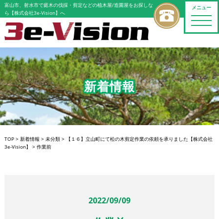
富山市、射水市で庭木の伐採・剪定などの植木屋/造園屋をお探しな
メニュー
ら【株式会社3e-Vision】へ
toggle
naviga
新着情報
TOP
>
新着情報
>
未分類
>
【１６】立山町にて松の木剪定作業の依頼を承りました【株式会社
3e-Vision】
>
作業前
2022/09/09