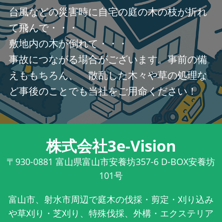
台風などの災害時に自宅の庭の木の枝が折れ
て飛んで・・・
敷地内の木が倒れて・・・
事故につながる場合がございます。事前の備
えももちろん、 散乱した木々や草の処理な
ど事後のことでも当社をご用命ください！
株式会社3e-Vision
〒930-0881
富山県富山市安養坊357-6 D-BOX安養坊
101号
富山市、射水市周辺で庭木の伐採・剪定・刈り込み
や草刈り・芝刈り、特殊伐採、外構・エクステリア