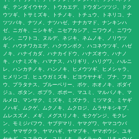
ギ、テンダイウヤク、トウカエデ、ドウダンツツジ、ドク
ウツギ、トサミズキ、トチノキ、トチュウ、トネリコ、ナ
ツツバキ、ナツメ、ナツハゼ、ナナカマド、ナンキンハ
ゼ、ニガキ、ニシキギ、ニセアカシア、ニワウメ、ニワウ
ルシ、ニワトコ、ヌルデ、ネジキ、ネムノキ、ノリウツ
ギ、ハウチワカエデ、ハクウンボク、ハコネウツギ、ハゼ
ノキ、ハナイカダ、ハナカイドウ、ハナズオウ、ハナノ
キ、ハナミズキ、ハマナス、ハリギリ、ハリグワ、ハルニ
レ、ハンカチノキ、ハンノキ、ヒメウツギ、ヒメシャラ、
ヒメリンゴ、ヒュウガミズキ、ビヨウヤナギ、ブナ、フヨ
ウ、プラタナス、ブルーベリー、ボケ、ホオノキ、ボダイ
ジュ、ボタン、ポプラ、ポポー、マユミ、マルバノキ、マ
ルメロ、マンサク、ミズキ、ミズナラ、ミツマタ、ミヤギ
ノハギ、ムクゲ、ムクノキ、ムクロジ、ムラサキシキブ、
ムレスズメ、メギ、メグスリノキ、モクゲンジ、モクレ
ン、モミジバフウ、ヤブデマリ、ヤマグワ、ヤマコウバ
シ、ヤマザクラ、ヤマハギ、ヤマブキ、ヤマボウシ、ユキ
ヤナギ、ユスラウメ、ユリノキ、ライラック、リキュウバ