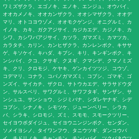
ワミズザクラ、エゴノキ、エノキ、エンジュ、オウバイ、
オオカメノキ、オオカンザクラ、オオシマザクラ、オオデ
マリ、オトコヨウゾメ、オオモクゲンジ、オニグルミ、カ
イノキ、カキ、ガクアジサイ、カジカエデ、カジノキ、カ
シワ、カシワバアジサイ、カツラ、ガマズミ、カマツカ、
カラタチ、カリン、カンヒザクラ、カンレンボク、キササ
ゲ、キソケイ、キハダ、キブシ、キリ、キンギンボク、キ
ンシバイ、クコ、クサギ、クヌギ、クマシデ、クマノミズ
キ、クリ、クロモジ、ケヤキ、ゲンカイツツジ、コウゾ、
コデマリ、コナラ、コバノガマズミ、コブシ、ゴマギ、ゴ
ンズイ、サイカチ、ザクロ、サトウカエデ、サラサドウダ
ン、サルスベリ、サワグルミ、サワフタギ、サンザシ、サ
ンシュユ、サンショウ、シジミバナ、シダレヤナギ、シデ
コブシ、シナノキ、シモツケ、ジューンベリー、シラカ
バ、シラキ、シロモジ、ズミ、スモモ、スモークツリー、
セイヨウボダイジュ、セイヨウニンジンボク、センダン、
ソメイヨシノ、タイワンフウ、タニウツギ、ダンコウバ
イ、チドリノキ、チャンチン、チンシバイ、ツクバネウツ