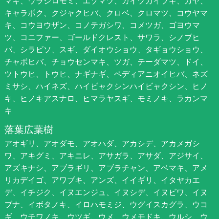
マキ、ウラジロモミ、エゾマツ、カイヅカイブキ、カヤ、
キャラボク、クジャクヒバ、クロベ、クロマツ、コウヤマ
キ、コウヨウザン、コノテガシワ、コメツガ、ゴヨウマ
ツ、コニファー、ゴールドクレスト、サワラ、シノブヒ
バ、シラビソ、スギ、ダイオウショウ、タギョウショウ、
チャボヒバ、チョウセンマキ、ツガ、テーダマツ、ドイ、
ツトウヒ、トウヒ、ナギナギ、ペディアニオイヒバ、ネズ
ミサシ、ハイネズ、ハイビャクシンハイビャクシン、ヒノ
キ、ヒノキアスナロ、ヒマラヤスギ、モミノキ、ラカンマ
キ
落葉広葉樹
アオギリ、アオダモ、アオハダ、アカシデ、アカメガシ
ワ、アキグミ、アキニレ、アサガラ、アサダ、アジサイ、
アズキナシ、アブラギリ、アブラチャン、アベマキ、アメ
リカデイゴ、アワブキ、アンズ、イイギリ、イタヤカエ
デ、イチジク、イヌエンジュ、イヌシデ、イヌビワ、イヌ
ブナ、イボタノキ、イロハモミジ、ウグイスカグラ、ウコ
ギ、ウチワノキ、ウツギ、ウメ、ウメモドキ、ウルシ、ウ