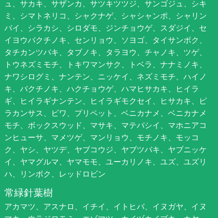
ュ、サカキ、サザンカ、サツキツツジ、サンゴジュ、シキ
ミ、シマトネリコ、シャクナゲ、シャシャンポ、シャリン
バイ、シラカシ、シロダモ、ジンチョウゲ、スダジイ、セ
イヨウバクチノキ、センリョウ、ソヨゴ、タイサンボク、
タチカンツバキ、タブノキ、タラヨウ、チャノキ、ツゲ、
トウネズミモチ、トキワマンサク、トベラ、ナナミノキ、
ナワシログミ、ナンテン、ニッケイ、ネズミモチ、ハイノ
キ、バクチノキ、ハクチョウゲ、ハマヒサカキ、ヒイラ
ギ、ヒイラギナンテン、ヒイラギモクセイ、ヒサカキ、ピ
ラカンサス、ビワ、プリペット、ベニカナメ、ベニカナメ
モチ、ボックスウッド、マサキ、マテバシイ、マホニアコ
ンヒューサ、マメツゲ、マンリョウ、モチノキ、モッコ
ク、ヤシ、ヤツデ、ヤブコウジ、ヤブツバキ、ヤブニッケ
イ、ヤマグルマ、ヤマモモ、ユーカリノキ、ユズ、ユズリ
ハ、リンボク、レッドロビン
常緑針葉樹
アカマツ、アスナロ、イチイ、イトヒバ、イヌガヤ、イヌ