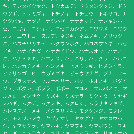
ギ、テンダイウヤク、トウカエデ、ドウダンツツジ、ドク
ウツギ、トサミズキ、トチノキ、トチュウ、トネリコ、ナ
ツツバキ、ナツメ、ナツハゼ、ナナカマド、ナンキンハ
ゼ、ニガキ、ニシキギ、ニセアカシア、ニワウメ、ニワウ
ルシ、ニワトコ、ヌルデ、ネジキ、ネムノキ、ノリウツ
ギ、ハウチワカエデ、ハクウンボク、ハコネウツギ、ハゼ
ノキ、ハナイカダ、ハナカイドウ、ハナズオウ、ハナノ
キ、ハナミズキ、ハマナス、ハリギリ、ハリグワ、ハルニ
レ、ハンカチノキ、ハンノキ、ヒメウツギ、ヒメシャラ、
ヒメリンゴ、ヒュウガミズキ、ビヨウヤナギ、ブナ、フヨ
ウ、プラタナス、ブルーベリー、ボケ、ホオノキ、ボダイ
ジュ、ボタン、ポプラ、ポポー、マユミ、マルバノキ、マ
ルメロ、マンサク、ミズキ、ミズナラ、ミツマタ、ミヤギ
ノハギ、ムクゲ、ムクノキ、ムクロジ、ムラサキシキブ、
ムレスズメ、メギ、メグスリノキ、モクゲンジ、モクレ
ン、モミジバフウ、ヤブデマリ、ヤマグワ、ヤマコウバ
シ、ヤマザクラ、ヤマハギ、ヤマブキ、ヤマボウシ、ユキ
ヤナギ、ユスラウメ、ユリノキ、ライラック、リキュウバ