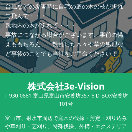
台風などの災害時に自宅の庭の木の枝が折れ
て飛んで・・・
敷地内の木が倒れて・・・
事故につながる場合がございます。事前の備
えももちろん、 散乱した木々や草の処理な
ど事後のことでも当社をご用命ください！
株式会社3e-Vision
〒930-0881
富山県富山市安養坊357-6 D-BOX安養坊
101号
富山市、射水市周辺で庭木の伐採・剪定・刈り込み
や草刈り・芝刈り、特殊伐採、外構・エクステリア