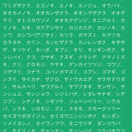
ワミズザクラ、エゴノキ、エノキ、エンジュ、オウバイ、
オオカメノキ、オオカンザクラ、オオシマザクラ、オオデ
マリ、オトコヨウゾメ、オオモクゲンジ、オニグルミ、カ
イノキ、カキ、ガクアジサイ、カジカエデ、カジノキ、カ
シワ、カシワバアジサイ、カツラ、ガマズミ、カマツカ、
カラタチ、カリン、カンヒザクラ、カンレンボク、キササ
ゲ、キソケイ、キハダ、キブシ、キリ、キンギンボク、キ
ンシバイ、クコ、クサギ、クヌギ、クマシデ、クマノミズ
キ、クリ、クロモジ、ケヤキ、ゲンカイツツジ、コウゾ、
コデマリ、コナラ、コバノガマズミ、コブシ、ゴマギ、ゴ
ンズイ、サイカチ、ザクロ、サトウカエデ、サラサドウダ
ン、サルスベリ、サワグルミ、サワフタギ、サンザシ、サ
ンシュユ、サンショウ、シジミバナ、シダレヤナギ、シデ
コブシ、シナノキ、シモツケ、ジューンベリー、シラカ
バ、シラキ、シロモジ、ズミ、スモモ、スモークツリー、
セイヨウボダイジュ、セイヨウニンジンボク、センダン、
ソメイヨシノ、タイワンフウ、タニウツギ、ダンコウバ
イ、チドリノキ、チャンチン、チンシバイ、ツクバネウツ