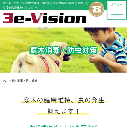
富山市、射水市で庭木の伐採・剪定などの植木屋/造園屋をお探しな
メニュー
ら【株式会社3e-Vision】へ
toggle
naviga
庭木消毒・防虫対策
TOP
>
庭木消毒・防虫対策