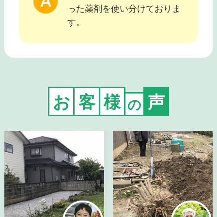
った薬剤を使い分けておりま
す。
お
客
様
声
の