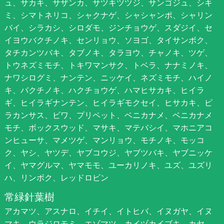
ュ、サカキ、サザンカ、サツキツツジ、サンゴジュ、シキ
ミ、シマトネリコ、シャクナゲ、シャシャンポ、シャリン
バイ、シラカシ、シロダモ、ジンチョウゲ、スダジイ、セ
イヨウバクチノキ、センリョウ、ソヨゴ、タイサンボク、
タチカンツバキ、タブノキ、タラヨウ、チャノキ、ツゲ、
トウネズミモチ、トキワマンサク、トベラ、ナナミノキ、
ナワシログミ、ナンテン、ニッケイ、ネズミモチ、ハイノ
キ、バクチノキ、ハクチョウゲ、ハマヒサカキ、ヒイラ
ギ、ヒイラギナンテン、ヒイラギモクセイ、ヒサカキ、ピ
ラカンサス、ビワ、プリペット、ベニカナメ、ベニカナメ
モチ、ボックスウッド、マサキ、マテバシイ、マホニアコ
ンヒューサ、マメツゲ、マンリョウ、モチノキ、モッコ
ク、ヤシ、ヤツデ、ヤブコウジ、ヤブツバキ、ヤブニッケ
イ、ヤマグルマ、ヤマモモ、ユーカリノキ、ユズ、ユズリ
ハ、リンボク、レッドロビン
常緑針葉樹
アカマツ、アスナロ、イチイ、イトヒバ、イヌガヤ、イヌ
マキ、ウラジロモミ、エゾマツ、カイヅカイブキ、カヤ、