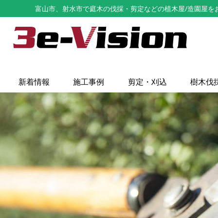
富山市、射水市で庭木の伐採・剪定などの植木屋/造園屋をお探し
新着情報
施工事例
剪定・刈込
樹木伐