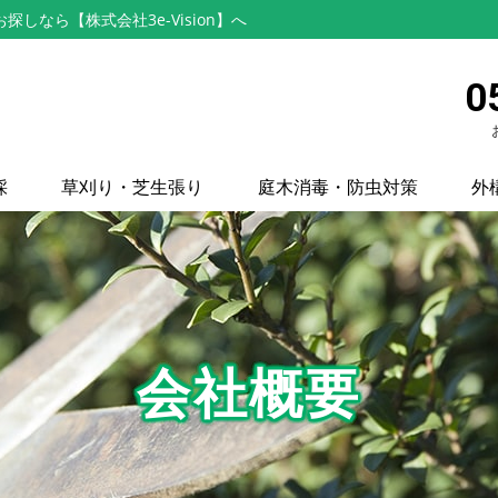
なら【株式会社3e-Vision】へ
0
採
草刈り・芝生張り
庭木消毒・防虫対策
外
会社概要