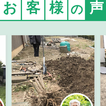
お
客
様
声
の