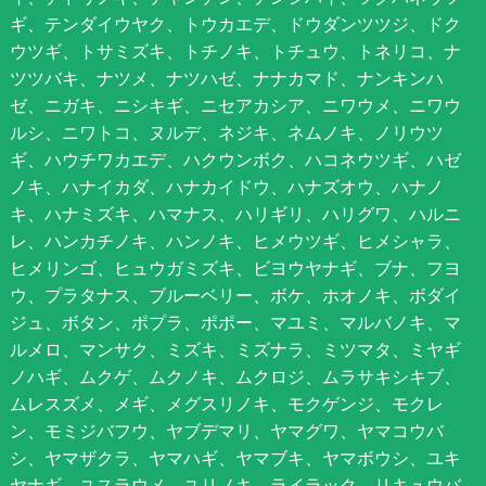
ギ、テンダイウヤク、トウカエデ、ドウダンツツジ、ドク
ウツギ、トサミズキ、トチノキ、トチュウ、トネリコ、ナ
ツツバキ、ナツメ、ナツハゼ、ナナカマド、ナンキンハ
ゼ、ニガキ、ニシキギ、ニセアカシア、ニワウメ、ニワウ
ルシ、ニワトコ、ヌルデ、ネジキ、ネムノキ、ノリウツ
ギ、ハウチワカエデ、ハクウンボク、ハコネウツギ、ハゼ
ノキ、ハナイカダ、ハナカイドウ、ハナズオウ、ハナノ
キ、ハナミズキ、ハマナス、ハリギリ、ハリグワ、ハルニ
レ、ハンカチノキ、ハンノキ、ヒメウツギ、ヒメシャラ、
ヒメリンゴ、ヒュウガミズキ、ビヨウヤナギ、ブナ、フヨ
ウ、プラタナス、ブルーベリー、ボケ、ホオノキ、ボダイ
ジュ、ボタン、ポプラ、ポポー、マユミ、マルバノキ、マ
ルメロ、マンサク、ミズキ、ミズナラ、ミツマタ、ミヤギ
ノハギ、ムクゲ、ムクノキ、ムクロジ、ムラサキシキブ、
ムレスズメ、メギ、メグスリノキ、モクゲンジ、モクレ
ン、モミジバフウ、ヤブデマリ、ヤマグワ、ヤマコウバ
シ、ヤマザクラ、ヤマハギ、ヤマブキ、ヤマボウシ、ユキ
ヤナギ、ユスラウメ、ユリノキ、ライラック、リキュウバ