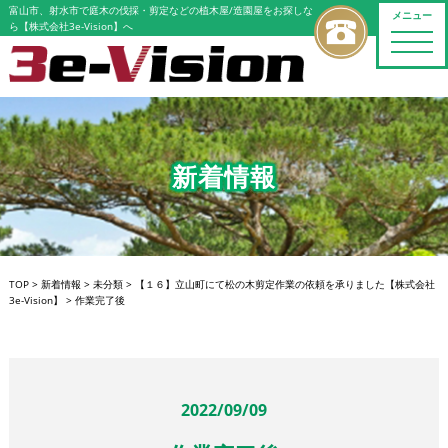
富山市、射水市で庭木の伐採・剪定などの植木屋/造園屋をお探しな
メニュー
ら【株式会社3e-Vision】へ
toggle
naviga
新着情報
TOP
>
新着情報
>
未分類
>
【１６】立山町にて松の木剪定作業の依頼を承りました【株式会社
3e-Vision】
>
作業完了後
2022/09/09