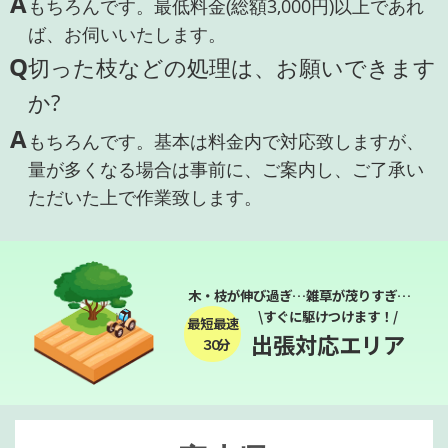
A
もちろんです。最低料金(総額3,000円)以上であれ
ば、お伺いいたします。
Q
切った枝などの処理は、お願いできます
か?
A
もちろんです。基本は料金内で対応致しますが、
量が多くなる場合は事前に、ご案内し、ご了承い
ただいた上で作業致します。
木・枝が伸び過ぎ…雑草が茂りすぎ…
\すぐに駆けつけます！/
最短最速
出張対応エリア
３０分