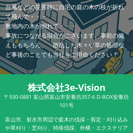
台風などの災害時に自宅の庭の木の枝が折れ
て飛んで・・・
敷地内の木が倒れて・・・
事故につながる場合がございます。事前の備
えももちろん、 散乱した木々や草の処理な
ど事後のことでも当社をご用命ください！
株式会社3e-Vision
〒930-0881
富山県富山市安養坊357-6 D-BOX安養坊
101号
富山市、射水市周辺で庭木の伐採・剪定・刈り込み
や草刈り・芝刈り、特殊伐採、外構・エクステリア