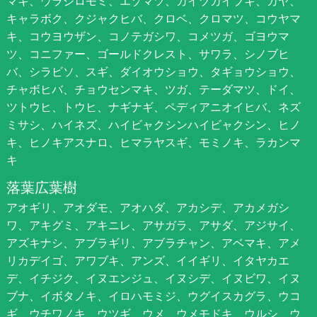
マキ、ウラジロモミ、エゾマツ、カイヅカイブキ、カヤ、
キャラボク、クジャクヒバ、クロベ、クロマツ、コウヤマ
キ、コウヨウザン、コノテガシワ、コメツガ、ゴヨウマ
ツ、コニファー、ゴールドクレスト、サワラ、シノブヒ
バ、シラビソ、スギ、ダイオウショウ、タギョウショウ、
チャボヒバ、チョウセンマキ、ツガ、テーダマツ、ドイ、
ツトウヒ、トウヒ、ナギナギ、ペディアニオイヒバ、ネズ
ミサシ、ハイネズ、ハイビャクシンハイビャクシン、ヒノ
キ、ヒノキアスナロ、ヒマラヤスギ、モミノキ、ラカンマ
キ
落葉広葉樹
アオギリ、アオダモ、アオハダ、アカシデ、アカメガシ
ワ、アキグミ、アキニレ、アサガラ、アサダ、アジサイ、
アズキナシ、アブラギリ、アブラチャン、アベマキ、アメ
リカデイゴ、アワブキ、アンズ、イイギリ、イタヤカエ
デ、イチジク、イヌエンジュ、イヌシデ、イヌビワ、イヌ
ブナ、イボタノキ、イロハモミジ、ウグイスカグラ、ウコ
ギ、ウチワノキ、ウツギ、ウメ、ウメモドキ、ウルシ、ウ