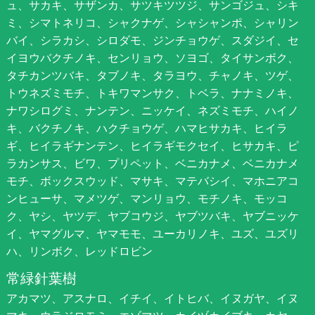
ュ、サカキ、サザンカ、サツキツツジ、サンゴジュ、シキ
ミ、シマトネリコ、シャクナゲ、シャシャンポ、シャリン
バイ、シラカシ、シロダモ、ジンチョウゲ、スダジイ、セ
イヨウバクチノキ、センリョウ、ソヨゴ、タイサンボク、
タチカンツバキ、タブノキ、タラヨウ、チャノキ、ツゲ、
トウネズミモチ、トキワマンサク、トベラ、ナナミノキ、
ナワシログミ、ナンテン、ニッケイ、ネズミモチ、ハイノ
キ、バクチノキ、ハクチョウゲ、ハマヒサカキ、ヒイラ
ギ、ヒイラギナンテン、ヒイラギモクセイ、ヒサカキ、ピ
ラカンサス、ビワ、プリペット、ベニカナメ、ベニカナメ
モチ、ボックスウッド、マサキ、マテバシイ、マホニアコ
ンヒューサ、マメツゲ、マンリョウ、モチノキ、モッコ
ク、ヤシ、ヤツデ、ヤブコウジ、ヤブツバキ、ヤブニッケ
イ、ヤマグルマ、ヤマモモ、ユーカリノキ、ユズ、ユズリ
ハ、リンボク、レッドロビン
常緑針葉樹
アカマツ、アスナロ、イチイ、イトヒバ、イヌガヤ、イヌ