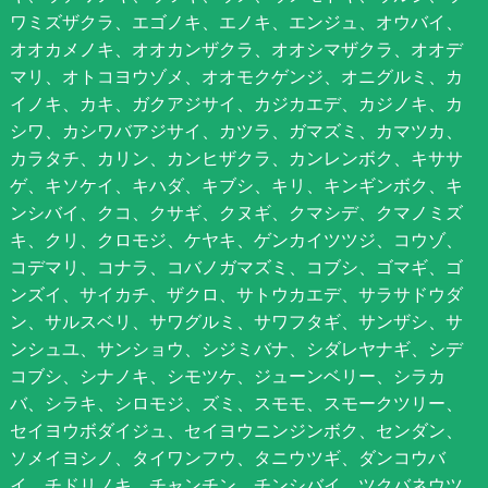
ワミズザクラ、エゴノキ、エノキ、エンジュ、オウバイ、
オオカメノキ、オオカンザクラ、オオシマザクラ、オオデ
マリ、オトコヨウゾメ、オオモクゲンジ、オニグルミ、カ
イノキ、カキ、ガクアジサイ、カジカエデ、カジノキ、カ
シワ、カシワバアジサイ、カツラ、ガマズミ、カマツカ、
カラタチ、カリン、カンヒザクラ、カンレンボク、キササ
ゲ、キソケイ、キハダ、キブシ、キリ、キンギンボク、キ
ンシバイ、クコ、クサギ、クヌギ、クマシデ、クマノミズ
キ、クリ、クロモジ、ケヤキ、ゲンカイツツジ、コウゾ、
コデマリ、コナラ、コバノガマズミ、コブシ、ゴマギ、ゴ
ンズイ、サイカチ、ザクロ、サトウカエデ、サラサドウダ
ン、サルスベリ、サワグルミ、サワフタギ、サンザシ、サ
ンシュユ、サンショウ、シジミバナ、シダレヤナギ、シデ
コブシ、シナノキ、シモツケ、ジューンベリー、シラカ
バ、シラキ、シロモジ、ズミ、スモモ、スモークツリー、
セイヨウボダイジュ、セイヨウニンジンボク、センダン、
ソメイヨシノ、タイワンフウ、タニウツギ、ダンコウバ
イ、チドリノキ、チャンチン、チンシバイ、ツクバネウツ