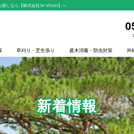
なら【株式会社3e-Vision】へ
0
採
草刈り・芝生張り
庭木消毒・防虫対策
外
新着情報