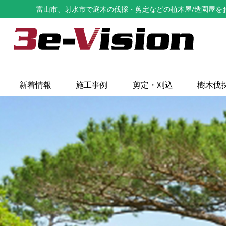
富山市、射水市で庭木の伐採・剪定などの植木屋/造園屋をお探し
新着情報
施工事例
剪定・刈込
樹木伐