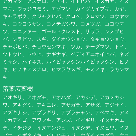
アカマツ、アスナロ、イチイ、イトヒバ、イヌガヤ、イヌ
マキ、ウラジロモミ、エゾマツ、カイヅカイブキ、カヤ、
キャラボク、クジャクヒバ、クロベ、クロマツ、コウヤマ
キ、コウヨウザン、コノテガシワ、コメツガ、ゴヨウマ
ツ、コニファー、ゴールドクレスト、サワラ、シノブヒ
バ、シラビソ、スギ、ダイオウショウ、タギョウショウ、
チャボヒバ、チョウセンマキ、ツガ、テーダマツ、ドイ、
ツトウヒ、トウヒ、ナギナギ、ペディアニオイヒバ、ネズ
ミサシ、ハイネズ、ハイビャクシンハイビャクシン、ヒノ
キ、ヒノキアスナロ、ヒマラヤスギ、モミノキ、ラカンマ
キ
落葉広葉樹
アオギリ、アオダモ、アオハダ、アカシデ、アカメガシ
ワ、アキグミ、アキニレ、アサガラ、アサダ、アジサイ、
アズキナシ、アブラギリ、アブラチャン、アベマキ、アメ
リカデイゴ、アワブキ、アンズ、イイギリ、イタヤカエ
デ、イチジク、イヌエンジュ、イヌシデ、イヌビワ、イヌ
ブナ、イボタノキ、イロハモミジ、ウグイスカグラ、ウコ