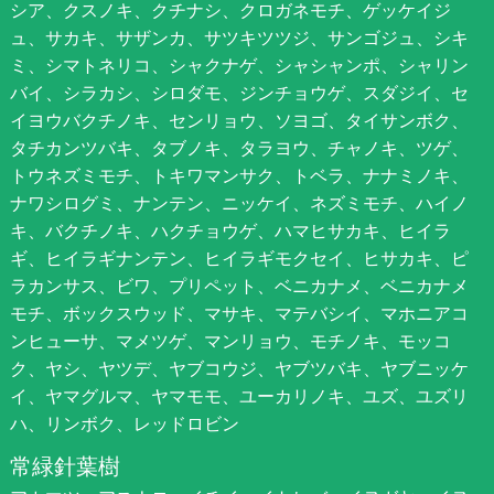
シア、クスノキ、クチナシ、クロガネモチ、ゲッケイジ
ュ、サカキ、サザンカ、サツキツツジ、サンゴジュ、シキ
ミ、シマトネリコ、シャクナゲ、シャシャンポ、シャリン
バイ、シラカシ、シロダモ、ジンチョウゲ、スダジイ、セ
イヨウバクチノキ、センリョウ、ソヨゴ、タイサンボク、
タチカンツバキ、タブノキ、タラヨウ、チャノキ、ツゲ、
トウネズミモチ、トキワマンサク、トベラ、ナナミノキ、
ナワシログミ、ナンテン、ニッケイ、ネズミモチ、ハイノ
キ、バクチノキ、ハクチョウゲ、ハマヒサカキ、ヒイラ
ギ、ヒイラギナンテン、ヒイラギモクセイ、ヒサカキ、ピ
ラカンサス、ビワ、プリペット、ベニカナメ、ベニカナメ
モチ、ボックスウッド、マサキ、マテバシイ、マホニアコ
ンヒューサ、マメツゲ、マンリョウ、モチノキ、モッコ
ク、ヤシ、ヤツデ、ヤブコウジ、ヤブツバキ、ヤブニッケ
イ、ヤマグルマ、ヤマモモ、ユーカリノキ、ユズ、ユズリ
ハ、リンボク、レッドロビン
常緑針葉樹