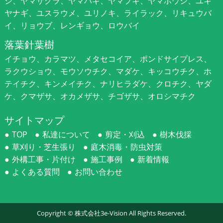
シ、ヤマザクラ、ヤマハギ、ヤマブキ、ヤマボウシ、ユキ
ヤナギ、ユスラウメ、ユリノキ、ライラック、リキュウバ
イ、リョウブ、レンギョウ、ロウバイ
落葉針葉樹
イチョウ、カラマツ、メタセコイア、ポンドサイプレス、
ラクウショウ、モウソウチク、マダケ、キッコウチク、ホ
テイチク、キンメイチク、ナリヒラダケ、クロチク、ヤダ
ケ、クマザサ、オカメザサ、チゴザサ、オロシマチク
サイトマップ
TOP
私達について
剪定・刈込
樹木伐採
草刈り・芝生張り
庭木消毒・防虫対策
外構工事・片付け
施工事例
新着情報
よくある質問
お問い合わせ
Copyright ©
株式会社3e-Vision
All Rights Reserved.