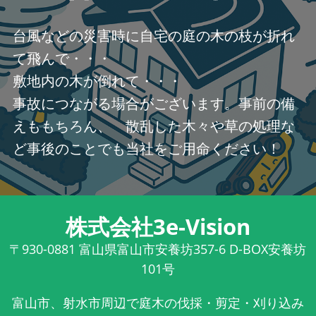
台風などの災害時に自宅の庭の木の枝が折れ
て飛んで・・・
敷地内の木が倒れて・・・
事故につながる場合がございます。事前の備
えももちろん、 散乱した木々や草の処理な
ど事後のことでも当社をご用命ください！
株式会社3e-Vision
〒930-0881
富山県富山市安養坊357-6 D-BOX安養坊
101号
富山市、射水市周辺で庭木の伐採・剪定・刈り込み