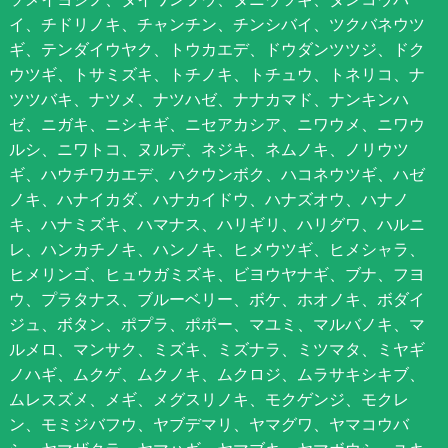
イ、チドリノキ、チャンチン、チンシバイ、ツクバネウツ
ギ、テンダイウヤク、トウカエデ、ドウダンツツジ、ドク
ウツギ、トサミズキ、トチノキ、トチュウ、トネリコ、ナ
ツツバキ、ナツメ、ナツハゼ、ナナカマド、ナンキンハ
ゼ、ニガキ、ニシキギ、ニセアカシア、ニワウメ、ニワウ
ルシ、ニワトコ、ヌルデ、ネジキ、ネムノキ、ノリウツ
ギ、ハウチワカエデ、ハクウンボク、ハコネウツギ、ハゼ
ノキ、ハナイカダ、ハナカイドウ、ハナズオウ、ハナノ
キ、ハナミズキ、ハマナス、ハリギリ、ハリグワ、ハルニ
レ、ハンカチノキ、ハンノキ、ヒメウツギ、ヒメシャラ、
ヒメリンゴ、ヒュウガミズキ、ビヨウヤナギ、ブナ、フヨ
ウ、プラタナス、ブルーベリー、ボケ、ホオノキ、ボダイ
ジュ、ボタン、ポプラ、ポポー、マユミ、マルバノキ、マ
ルメロ、マンサク、ミズキ、ミズナラ、ミツマタ、ミヤギ
ノハギ、ムクゲ、ムクノキ、ムクロジ、ムラサキシキブ、
ムレスズメ、メギ、メグスリノキ、モクゲンジ、モクレ
ン、モミジバフウ、ヤブデマリ、ヤマグワ、ヤマコウバ