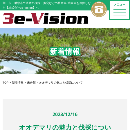
富山市、射水市で庭木の伐採・剪定などの植木屋/造園屋をお探しな
メニュー
ら【株式会社3e-Vision】へ
toggle
naviga
新着情報
TOP
>
新着情報
>
未分類
>
オオデマリの魅力と伐採について
2023/12/16
オオデマリの魅力と伐採につい