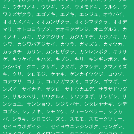
ギ、ウチワノキ、ウツギ、ウメ、ウメモドキ、ウルシ、ウ
ワミズザクラ、エゴノキ、エノキ、エンジュ、オウバイ、
オオカメノキ、オオカンザクラ、オオシマザクラ、オオデ
マリ、オトコヨウゾメ、オオモクゲンジ、オニグルミ、カ
イノキ、カキ、ガクアジサイ、カジカエデ、カジノキ、カ
シワ、カシワバアジサイ、カツラ、ガマズミ、カマツカ、
カラタチ、カリン、カンヒザクラ、カンレンボク、キササ
ゲ、キソケイ、キハダ、キブシ、キリ、キンギンボク、キ
ンシバイ、クコ、クサギ、クヌギ、クマシデ、クマノミズ
キ、クリ、クロモジ、ケヤキ、ゲンカイツツジ、コウゾ、
コデマリ、コナラ、コバノガマズミ、コブシ、ゴマギ、ゴ
ンズイ、サイカチ、ザクロ、サトウカエデ、サラサドウダ
ン、サルスベリ、サワグルミ、サワフタギ、サンザシ、サ
ンシュユ、サンショウ、シジミバナ、シダレヤナギ、シデ
コブシ、シナノキ、シモツケ、ジューンベリー、シラカ
バ、シラキ、シロモジ、ズミ、スモモ、スモークツリー、
セイヨウボダイジュ、セイヨウニンジンボク、センダン、
ソメイヨシノ、タイワンフウ、タニウツギ、ダンコウバ