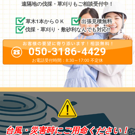
遠隔地の伐採・草刈りもご相談受付中！
草木1本からＯＫ
出張見積無料
伐採・草刈り・敷砂利なんでも対応!!
050-3186-4429
お電話受付時間：8:30～17:00 不定休
台風・災害時にご用命ください！