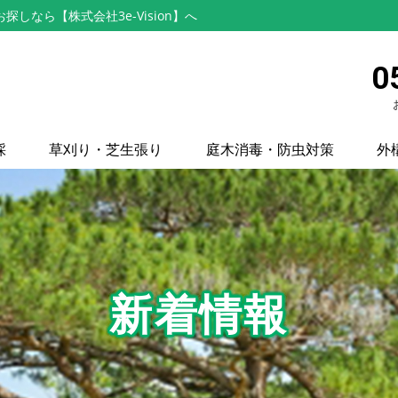
なら【株式会社3e-Vision】へ
0
採
草刈り・芝生張り
庭木消毒・防虫対策
外
新着情報