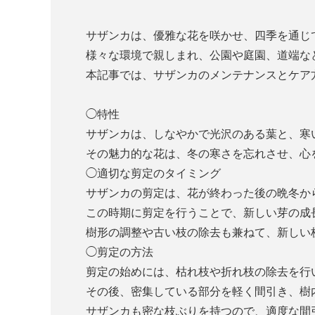
サザンカは、優雅な花を咲かせ、四季を通じ
様々な環境で親しまれ、公園や庭園、道端な
本記事では、サザンカのメンテナンスとケア
◯特性
サザンカは、しなやかで光沢のある葉と、寒
その魅力的な花は、冬の寒さを忘れさせ、心
◯適切な剪定のタイミング
サザンカの剪定は、花が終わった後の晩冬か
この時期に剪定を行うことで、新しい芽の成
樹形の調整や古い枝の除去も兼ねて、新しい
◯剪定の方法
剪定の始めには、枯れ枝や折れ枝の除去を行
その後、密集している部分を軽く間引き、樹
サザンカも密な枝ぶりを持つので、適度な間