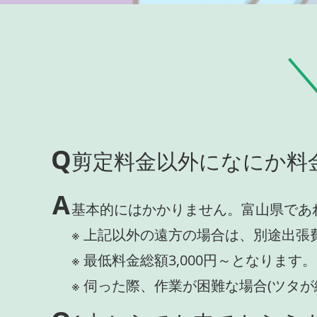
Q
剪定料金以外になにか料
A
基本的にはかかりません。富山県であ
※ 上記以外の遠方の場合は、別途出張
※ 最低料金総額3,000円～となります。
※ 伺った際、作業が困難な場合(ツタ