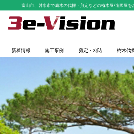
富山市、射水市で庭木の伐採・剪定などの植木屋/造園屋をお探し
新着情報
施工事例
剪定・刈込
樹木伐