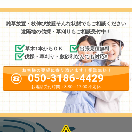
雑草放置・枝伸び放題そんな状態でもご相談ください
遠隔地の伐採・草刈りもご相談受付中！
草木1本からＯＫ
出張見積無料
伐採・草刈り・敷砂利なんでも対応!!
050-3186-4429
お電話受付時間：8:30～17:00 不定休