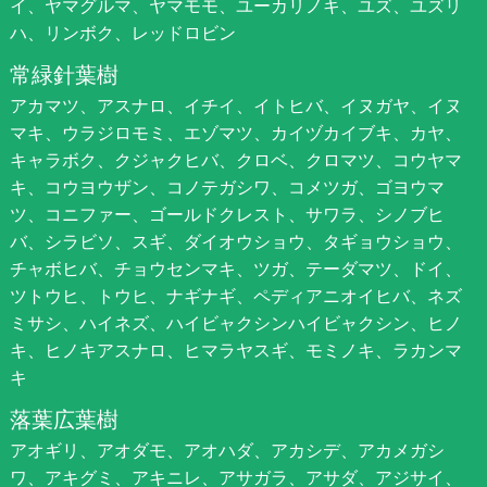
イ、ヤマグルマ、ヤマモモ、ユーカリノキ、ユズ、ユズリ
ハ、リンボク、レッドロビン
常緑針葉樹
アカマツ、アスナロ、イチイ、イトヒバ、イヌガヤ、イヌ
マキ、ウラジロモミ、エゾマツ、カイヅカイブキ、カヤ、
キャラボク、クジャクヒバ、クロベ、クロマツ、コウヤマ
キ、コウヨウザン、コノテガシワ、コメツガ、ゴヨウマ
ツ、コニファー、ゴールドクレスト、サワラ、シノブヒ
バ、シラビソ、スギ、ダイオウショウ、タギョウショウ、
チャボヒバ、チョウセンマキ、ツガ、テーダマツ、ドイ、
ツトウヒ、トウヒ、ナギナギ、ペディアニオイヒバ、ネズ
ミサシ、ハイネズ、ハイビャクシンハイビャクシン、ヒノ
キ、ヒノキアスナロ、ヒマラヤスギ、モミノキ、ラカンマ
キ
落葉広葉樹
アオギリ、アオダモ、アオハダ、アカシデ、アカメガシ
ワ、アキグミ、アキニレ、アサガラ、アサダ、アジサイ、