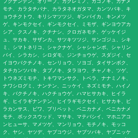
フクナンテン、オリーブ、カクレミノ、カゴノキ、カナメ
モチ、カラタチバナ、カラタネオガタマ、カンツバキ、キ
ョウチクトウ、キリシマツツジ、ギンバイカ、キンメツ
ゲ、キンモクセイ、ギンモクセイ、ミモザ、ギンヨウアカ
シア、クスノキ、クチナシ、クロガネモチ、ゲッケイジ
ュ、サカキ、サザンカ、サツキツツジ、サンゴジュ、シキ
ミ、シマトネリコ、シャクナゲ、シャシャンポ、シャリン
バイ、シラカシ、シロダモ、ジンチョウゲ、スダジイ、セ
イヨウバクチノキ、センリョウ、ソヨゴ、タイサンボク、
タチカンツバキ、タブノキ、タラヨウ、チャノキ、ツゲ、
トウネズミモチ、トキワマンサク、トベラ、ナナミノキ、
ナワシログミ、ナンテン、ニッケイ、ネズミモチ、ハイノ
キ、バクチノキ、ハクチョウゲ、ハマヒサカキ、ヒイラ
ギ、ヒイラギナンテン、ヒイラギモクセイ、ヒサカキ、ピ
ラカンサス、ビワ、プリペット、ベニカナメ、ベニカナメ
モチ、ボックスウッド、マサキ、マテバシイ、マホニアコ
ンヒューサ、マメツゲ、マンリョウ、モチノキ、モッコ
ク、ヤシ、ヤツデ、ヤブコウジ、ヤブツバキ、ヤブニッケ