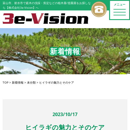
富山市、射水市で庭木の伐採・剪定などの植木屋/造園屋をお探しな
メニュー
ら【株式会社3e-Vision】へ
toggle
naviga
新着情報
TOP
>
新着情報
>
未分類
>
ヒイラギの魅力とそのケア
2023/10/17
ヒイラギの魅力とそのケア