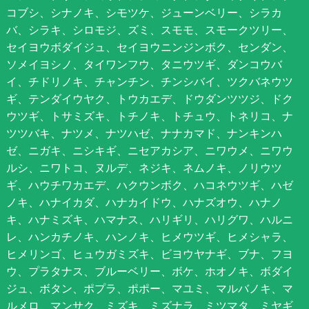
コブシ、シナノキ、シモツケ、ジューンベリー、シラカ
バ、シラキ、シロモジ、ズミ、スモモ、スモークツリー、
セイヨウボダイジュ、セイヨウニンジンボク、センダン、
ソメイヨシノ、タイワンフウ、タニウツギ、ダンコウバ
イ、チドリノキ、チャンチン、チンシバイ、ツクバネウツ
ギ、テンダイウヤク、トウカエデ、ドウダンツツジ、ドク
ウツギ、トサミズキ、トチノキ、トチュウ、トネリコ、ナ
ツツバキ、ナツメ、ナツハゼ、ナナカマド、ナンキンハ
ゼ、ニガキ、ニシキギ、ニセアカシア、ニワウメ、ニワウ
ルシ、ニワトコ、ヌルデ、ネジキ、ネムノキ、ノリウツ
ギ、ハウチワカエデ、ハクウンボク、ハコネウツギ、ハゼ
ノキ、ハナイカダ、ハナカイドウ、ハナズオウ、ハナノ
キ、ハナミズキ、ハマナス、ハリギリ、ハリグワ、ハルニ
レ、ハンカチノキ、ハンノキ、ヒメウツギ、ヒメシャラ、
ヒメリンゴ、ヒュウガミズキ、ビヨウヤナギ、ブナ、フヨ
ウ、プラタナス、ブルーベリー、ボケ、ホオノキ、ボダイ
ジュ、ボタン、ポプラ、ポポー、マユミ、マルバノキ、マ
ルメロ、マンサク、ミズキ、ミズナラ、ミツマタ、ミヤギ