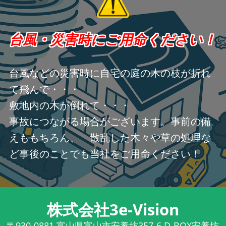
台風・災害時にご用命ください！
台風などの災害時に自宅の庭の木の枝が折れ
て飛んで・・・
敷地内の木が倒れて・・・
事故につながる場合がございます。事前の備
えももちろん、 散乱した木々や草の処理な
ど事後のことでも当社をご用命ください！
株式会社3e-Vision
〒930-0881
富山県富山市安養坊357-6 D-BOX安養坊