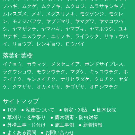
ノハギ、ムクゲ、ムクノキ、ムクロジ、ムラサキシキブ、
ムレスズメ、メギ、メグスリノキ、モクゲンジ、モクレ
ン、モミジバフウ、ヤブデマリ、ヤマグワ、ヤマコウバ
シ、ヤマザクラ、ヤマハギ、ヤマブキ、ヤマボウシ、ユキ
ヤナギ、ユスラウメ、ユリノキ、ライラック、リキュウバ
イ、リョウブ、レンギョウ、ロウバイ
落葉針葉樹
イチョウ、カラマツ、メタセコイア、ポンドサイプレス、
ラクウショウ、モウソウチク、マダケ、キッコウチク、ホ
テイチク、キンメイチク、ナリヒラダケ、クロチク、ヤダ
ケ、クマザサ、オカメザサ、チゴザサ、オロシマチク
サイトマップ
TOP
私達について
剪定・刈込
樹木伐採
草刈り・芝生張り
庭木消毒・防虫対策
外構工事・片付け
施工事例
新着情報
よくある質問
お問い合わせ