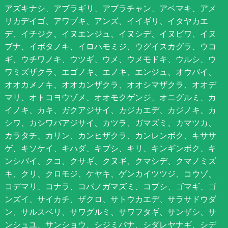
アズキナシ、アブラギリ、アブラチャン、アベマキ、アメ
リカデイゴ、アワブキ、アンズ、イイギリ、イタヤカエ
デ、イチジク、イヌエンジュ、イヌシデ、イヌビワ、イヌ
ブナ、イボタノキ、イロハモミジ、ウグイスカグラ、ウコ
ギ、ウチワノキ、ウツギ、ウメ、ウメモドキ、ウルシ、ウ
ワミズザクラ、エゴノキ、エノキ、エンジュ、オウバイ、
オオカメノキ、オオカンザクラ、オオシマザクラ、オオデ
マリ、オトコヨウゾメ、オオモクゲンジ、オニグルミ、カ
イノキ、カキ、ガクアジサイ、カジカエデ、カジノキ、カ
シワ、カシワバアジサイ、カツラ、ガマズミ、カマツカ、
カラタチ、カリン、カンヒザクラ、カンレンボク、キササ
ゲ、キソケイ、キハダ、キブシ、キリ、キンギンボク、キ
ンシバイ、クコ、クサギ、クヌギ、クマシデ、クマノミズ
キ、クリ、クロモジ、ケヤキ、ゲンカイツツジ、コウゾ、
コデマリ、コナラ、コバノガマズミ、コブシ、ゴマギ、ゴ
ンズイ、サイカチ、ザクロ、サトウカエデ、サラサドウダ
ン、サルスベリ、サワグルミ、サワフタギ、サンザシ、サ
ンシュユ、サンショウ、シジミバナ、シダレヤナギ、シデ