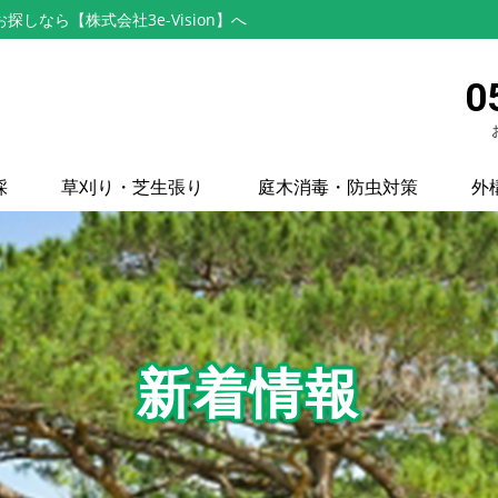
なら【株式会社3e-Vision】へ
0
採
草刈り・芝生張り
庭木消毒・防虫対策
外
新着情報