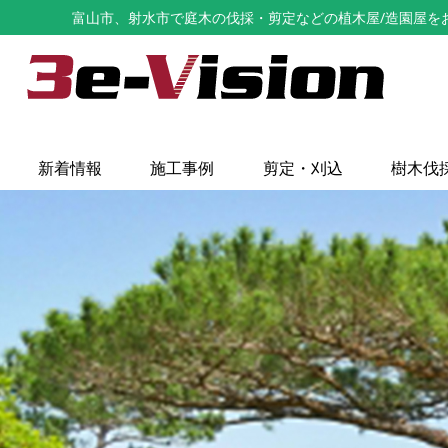
富山市、射水市で庭木の伐採・剪定などの植木屋/造園屋をお探し
新着情報
施工事例
剪定・刈込
樹木伐