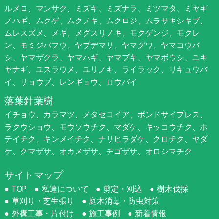
ルメロ、マンサク、ミズキ、ミズナラ、ミツマタ、ミヤギ
ノハギ、ムクゲ、ムクノキ、ムクロジ、ムラサキシキブ、
ムレスズメ、メギ、メグスリノキ、モクゲンジ、モクレ
ン、モミジバフウ、ヤブデマリ、ヤマグワ、ヤマコウバ
シ、ヤマザクラ、ヤマハギ、ヤマブキ、ヤマボウシ、ユキ
ヤナギ、ユスラウメ、ユリノキ、ライラック、リキュウバ
イ、リョウブ、レンギョウ、ロウバイ
落葉針葉樹
イチョウ、カラマツ、メタセコイア、ポンドサイプレス、
ラクウショウ、モウソウチク、マダケ、キッコウチク、ホ
テイチク、キンメイチク、ナリヒラダケ、クロチク、ヤダ
ケ、クマザサ、オカメザサ、チゴザサ、オロシマチク
サイトマップ
TOP
私達について
剪定・刈込
樹木伐採
草刈り・芝生張り
庭木消毒・防虫対策
外構工事・片付け
施工事例
新着情報