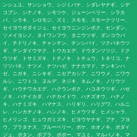
ンシュユ、サンショウ、シジミバナ、シダレヤナギ、シデ
コブシ、シナノキ、シモツケ、ジューンベリー、シラカ
バ、シラキ、シロモジ、ズミ、スモモ、スモークツリー、
セイヨウボダイジュ、セイヨウニンジンボク、センダン、
ソメイヨシノ、タイワンフウ、タニウツギ、ダンコウバ
イ、チドリノキ、チャンチン、チンシバイ、ツクバネウツ
ギ、テンダイウヤク、トウカエデ、ドウダンツツジ、ドク
ウツギ、トサミズキ、トチノキ、トチュウ、トネリコ、ナ
ツツバキ、ナツメ、ナツハゼ、ナナカマド、ナンキンハ
ゼ、ニガキ、ニシキギ、ニセアカシア、ニワウメ、ニワウ
ルシ、ニワトコ、ヌルデ、ネジキ、ネムノキ、ノリウツ
ギ、ハウチワカエデ、ハクウンボク、ハコネウツギ、ハゼ
ノキ、ハナイカダ、ハナカイドウ、ハナズオウ、ハナノ
キ、ハナミズキ、ハマナス、ハリギリ、ハリグワ、ハルニ
レ、ハンカチノキ、ハンノキ、ヒメウツギ、ヒメシャラ、
ヒメリンゴ、ヒュウガミズキ、ビヨウヤナギ、ブナ、フヨ
ウ、プラタナス、ブルーベリー、ボケ、ホオノキ、ボダイ
ジュ、ボタン、ポプラ、ポポー、マユミ、マルバノキ、マ