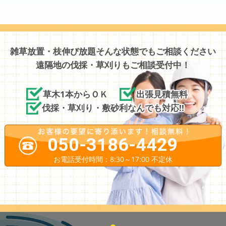
雑草放置・枝伸び放題そんな状態でもご相談ください
遠隔地の伐採・草刈りもご相談受付中！
草木1本からＯＫ
出張見積無料
伐採・草刈り・敷砂利なんでも対応!!
050-3186-4429
お電話受付時間：8:30～17:00 不定休