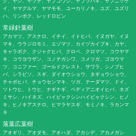
ク、ヤシ、ヤツデ、ヤブコウジ、ヤブツバキ、ヤブニッケ
イ、ヤマグルマ、ヤマモモ、ユーカリノキ、ユズ、ユズリ
ハ、リンボク、レッドロビン
常緑針葉樹
アカマツ、アスナロ、イチイ、イトヒバ、イヌガヤ、イヌ
マキ、ウラジロモミ、エゾマツ、カイヅカイブキ、カヤ、
キャラボク、クジャクヒバ、クロベ、クロマツ、コウヤマ
キ、コウヨウザン、コノテガシワ、コメツガ、ゴヨウマ
ツ、コニファー、ゴールドクレスト、サワラ、シノブヒ
バ、シラビソ、スギ、ダイオウショウ、タギョウショウ、
チャボヒバ、チョウセンマキ、ツガ、テーダマツ、ドイ、
ツトウヒ、トウヒ、ナギナギ、ペディアニオイヒバ、ネズ
ミサシ、ハイネズ、ハイビャクシンハイビャクシン、ヒノ
キ、ヒノキアスナロ、ヒマラヤスギ、モミノキ、ラカンマ
キ
落葉広葉樹
アオギリ、アオダモ、アオハダ、アカシデ、アカメガシ