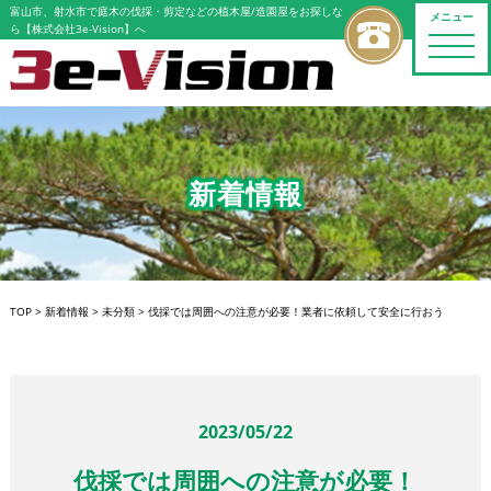
富山市、射水市で庭木の伐採・剪定などの植木屋/造園屋をお探しな
メニュー
ら【株式会社3e-Vision】へ
toggle
naviga
新着情報
TOP
>
新着情報
>
未分類
>
伐採では周囲への注意が必要！業者に依頼して安全に行おう
2023/05/22
伐採では周囲への注意が必要！