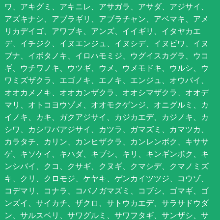
ワ、アキグミ、アキニレ、アサガラ、アサダ、アジサイ、
アズキナシ、アブラギリ、アブラチャン、アベマキ、アメ
リカデイゴ、アワブキ、アンズ、イイギリ、イタヤカエ
デ、イチジク、イヌエンジュ、イヌシデ、イヌビワ、イヌ
ブナ、イボタノキ、イロハモミジ、ウグイスカグラ、ウコ
ギ、ウチワノキ、ウツギ、ウメ、ウメモドキ、ウルシ、ウ
ワミズザクラ、エゴノキ、エノキ、エンジュ、オウバイ、
オオカメノキ、オオカンザクラ、オオシマザクラ、オオデ
マリ、オトコヨウゾメ、オオモクゲンジ、オニグルミ、カ
イノキ、カキ、ガクアジサイ、カジカエデ、カジノキ、カ
シワ、カシワバアジサイ、カツラ、ガマズミ、カマツカ、
カラタチ、カリン、カンヒザクラ、カンレンボク、キササ
ゲ、キソケイ、キハダ、キブシ、キリ、キンギンボク、キ
ンシバイ、クコ、クサギ、クヌギ、クマシデ、クマノミズ
キ、クリ、クロモジ、ケヤキ、ゲンカイツツジ、コウゾ、
コデマリ、コナラ、コバノガマズミ、コブシ、ゴマギ、ゴ
ンズイ、サイカチ、ザクロ、サトウカエデ、サラサドウダ
ン、サルスベリ、サワグルミ、サワフタギ、サンザシ、サ