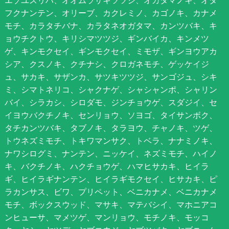
エゾユズリハ、オオムラサキツツジ、オガタマノキ、オタ
フクナンテン、オリーブ、カクレミノ、カゴノキ、カナメ
モチ、カラタチバナ、カラタネオガタマ、カンツバキ、キ
ョウチクトウ、キリシマツツジ、ギンバイカ、キンメツ
ゲ、キンモクセイ、ギンモクセイ、ミモザ、ギンヨウアカ
シア、クスノキ、クチナシ、クロガネモチ、ゲッケイジ
ュ、サカキ、サザンカ、サツキツツジ、サンゴジュ、シキ
ミ、シマトネリコ、シャクナゲ、シャシャンポ、シャリン
バイ、シラカシ、シロダモ、ジンチョウゲ、スダジイ、セ
イヨウバクチノキ、センリョウ、ソヨゴ、タイサンボク、
タチカンツバキ、タブノキ、タラヨウ、チャノキ、ツゲ、
トウネズミモチ、トキワマンサク、トベラ、ナナミノキ、
ナワシログミ、ナンテン、ニッケイ、ネズミモチ、ハイノ
キ、バクチノキ、ハクチョウゲ、ハマヒサカキ、ヒイラ
ギ、ヒイラギナンテン、ヒイラギモクセイ、ヒサカキ、ピ
ラカンサス、ビワ、プリペット、ベニカナメ、ベニカナメ
モチ、ボックスウッド、マサキ、マテバシイ、マホニアコ
ンヒューサ、マメツゲ、マンリョウ、モチノキ、モッコ