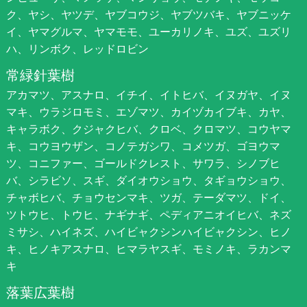
ク、ヤシ、ヤツデ、ヤブコウジ、ヤブツバキ、ヤブニッケ
イ、ヤマグルマ、ヤマモモ、ユーカリノキ、ユズ、ユズリ
ハ、リンボク、レッドロビン
常緑針葉樹
アカマツ、アスナロ、イチイ、イトヒバ、イヌガヤ、イヌ
マキ、ウラジロモミ、エゾマツ、カイヅカイブキ、カヤ、
キャラボク、クジャクヒバ、クロベ、クロマツ、コウヤマ
キ、コウヨウザン、コノテガシワ、コメツガ、ゴヨウマ
ツ、コニファー、ゴールドクレスト、サワラ、シノブヒ
バ、シラビソ、スギ、ダイオウショウ、タギョウショウ、
チャボヒバ、チョウセンマキ、ツガ、テーダマツ、ドイ、
ツトウヒ、トウヒ、ナギナギ、ペディアニオイヒバ、ネズ
ミサシ、ハイネズ、ハイビャクシンハイビャクシン、ヒノ
キ、ヒノキアスナロ、ヒマラヤスギ、モミノキ、ラカンマ
キ
落葉広葉樹