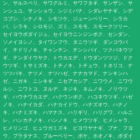
ン、サルスベリ、サワグルミ、サワフタギ、サンザシ、サ
ンシュユ、サンショウ、シジミバナ、シダレヤナギ、シデ
コブシ、シナノキ、シモツケ、ジューンベリー、シラカ
バ、シラキ、シロモジ、ズミ、スモモ、スモークツリー、
セイヨウボダイジュ、セイヨウニンジンボク、センダン、
ソメイヨシノ、タイワンフウ、タニウツギ、ダンコウバ
イ、チドリノキ、チャンチン、チンシバイ、ツクバネウツ
ギ、テンダイウヤク、トウカエデ、ドウダンツツジ、ドク
ウツギ、トサミズキ、トチノキ、トチュウ、トネリコ、ナ
ツツバキ、ナツメ、ナツハゼ、ナナカマド、ナンキンハ
ゼ、ニガキ、ニシキギ、ニセアカシア、ニワウメ、ニワウ
ルシ、ニワトコ、ヌルデ、ネジキ、ネムノキ、ノリウツ
ギ、ハウチワカエデ、ハクウンボク、ハコネウツギ、ハゼ
ノキ、ハナイカダ、ハナカイドウ、ハナズオウ、ハナノ
キ、ハナミズキ、ハマナス、ハリギリ、ハリグワ、ハルニ
レ、ハンカチノキ、ハンノキ、ヒメウツギ、ヒメシャラ、
ヒメリンゴ、ヒュウガミズキ、ビヨウヤナギ、ブナ、フヨ
ウ、プラタナス、ブルーベリー、ボケ、ホオノキ、ボダイ