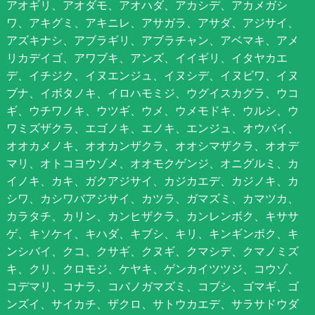
アオギリ、アオダモ、アオハダ、アカシデ、アカメガシ
ワ、アキグミ、アキニレ、アサガラ、アサダ、アジサイ、
アズキナシ、アブラギリ、アブラチャン、アベマキ、アメ
リカデイゴ、アワブキ、アンズ、イイギリ、イタヤカエ
デ、イチジク、イヌエンジュ、イヌシデ、イヌビワ、イヌ
ブナ、イボタノキ、イロハモミジ、ウグイスカグラ、ウコ
ギ、ウチワノキ、ウツギ、ウメ、ウメモドキ、ウルシ、ウ
ワミズザクラ、エゴノキ、エノキ、エンジュ、オウバイ、
オオカメノキ、オオカンザクラ、オオシマザクラ、オオデ
マリ、オトコヨウゾメ、オオモクゲンジ、オニグルミ、カ
イノキ、カキ、ガクアジサイ、カジカエデ、カジノキ、カ
シワ、カシワバアジサイ、カツラ、ガマズミ、カマツカ、
カラタチ、カリン、カンヒザクラ、カンレンボク、キササ
ゲ、キソケイ、キハダ、キブシ、キリ、キンギンボク、キ
ンシバイ、クコ、クサギ、クヌギ、クマシデ、クマノミズ
キ、クリ、クロモジ、ケヤキ、ゲンカイツツジ、コウゾ、
コデマリ、コナラ、コバノガマズミ、コブシ、ゴマギ、ゴ
ンズイ、サイカチ、ザクロ、サトウカエデ、サラサドウダ