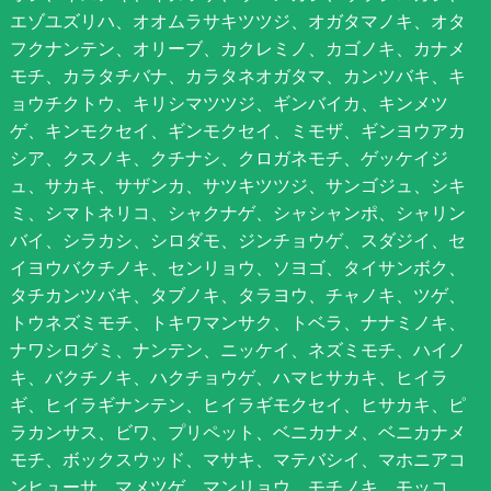
エゾユズリハ、オオムラサキツツジ、オガタマノキ、オタ
フクナンテン、オリーブ、カクレミノ、カゴノキ、カナメ
モチ、カラタチバナ、カラタネオガタマ、カンツバキ、キ
ョウチクトウ、キリシマツツジ、ギンバイカ、キンメツ
ゲ、キンモクセイ、ギンモクセイ、ミモザ、ギンヨウアカ
シア、クスノキ、クチナシ、クロガネモチ、ゲッケイジ
ュ、サカキ、サザンカ、サツキツツジ、サンゴジュ、シキ
ミ、シマトネリコ、シャクナゲ、シャシャンポ、シャリン
バイ、シラカシ、シロダモ、ジンチョウゲ、スダジイ、セ
イヨウバクチノキ、センリョウ、ソヨゴ、タイサンボク、
タチカンツバキ、タブノキ、タラヨウ、チャノキ、ツゲ、
トウネズミモチ、トキワマンサク、トベラ、ナナミノキ、
ナワシログミ、ナンテン、ニッケイ、ネズミモチ、ハイノ
キ、バクチノキ、ハクチョウゲ、ハマヒサカキ、ヒイラ
ギ、ヒイラギナンテン、ヒイラギモクセイ、ヒサカキ、ピ
ラカンサス、ビワ、プリペット、ベニカナメ、ベニカナメ
モチ、ボックスウッド、マサキ、マテバシイ、マホニアコ
ンヒューサ、マメツゲ、マンリョウ、モチノキ、モッコ