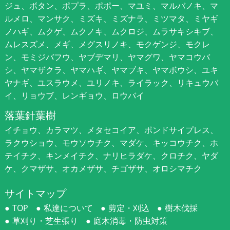
ジュ、ボタン、ポプラ、ポポー、マユミ、マルバノキ、マ
ルメロ、マンサク、ミズキ、ミズナラ、ミツマタ、ミヤギ
ノハギ、ムクゲ、ムクノキ、ムクロジ、ムラサキシキブ、
ムレスズメ、メギ、メグスリノキ、モクゲンジ、モクレ
ン、モミジバフウ、ヤブデマリ、ヤマグワ、ヤマコウバ
シ、ヤマザクラ、ヤマハギ、ヤマブキ、ヤマボウシ、ユキ
ヤナギ、ユスラウメ、ユリノキ、ライラック、リキュウバ
イ、リョウブ、レンギョウ、ロウバイ
落葉針葉樹
イチョウ、カラマツ、メタセコイア、ポンドサイプレス、
ラクウショウ、モウソウチク、マダケ、キッコウチク、ホ
テイチク、キンメイチク、ナリヒラダケ、クロチク、ヤダ
ケ、クマザサ、オカメザサ、チゴザサ、オロシマチク
サイトマップ
TOP
私達について
剪定・刈込
樹木伐採
草刈り・芝生張り
庭木消毒・防虫対策