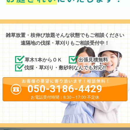
雑草放置・枝伸び放題そんな状態でもご相談ください
遠隔地の伐採・草刈りもご相談受付中！
草木1本からＯＫ
出張見積無料
伐採・草刈り・敷砂利なんでも対応!!
050-3186-4429
お電話受付時間：8:30～17:00 不定休