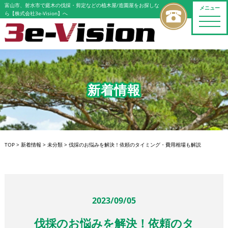
富山市、射水市で庭木の伐採・剪定などの植木屋/造園屋をお探しな
メニュー
ら【株式会社3e-Vision】へ
toggle
naviga
新着情報
TOP
>
新着情報
>
未分類
>
伐採のお悩みを解決！依頼のタイミング・費用相場も解説
2023/09/05
伐採のお悩みを解決！依頼のタ