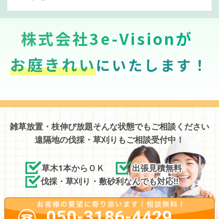
株式会社3e-Visionが
お庭きれい
にいたします！
雑草放置・枝伸び放題そんな状態でもご相談ください
遠隔地の伐採・草刈りもご相談受付中！
草木1本からＯＫ
出張見積無料
伐採・草刈り・敷砂利なんでも対応!!
050-3186-4429