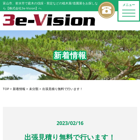
富山市、射水市で庭木の伐採・剪定などの植木屋/造園屋をお探しな
メニュー
ら【株式会社3e-Vision】へ
toggle
naviga
新着情報
TOP
>
新着情報
>
未分類
>
出張見積り無料で行います！
2023/02/16
出張見積り無料で行います！