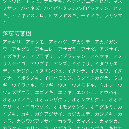
ツトウヒ、トウヒ、ナギナギ、ペディアニオイヒバ、ネズ
ミサシ、ハイネズ、ハイビャクシンハイビャクシン、ヒノ
キ、ヒノキアスナロ、ヒマラヤスギ、モミノキ、ラカンマ
キ
落葉広葉樹
アオギリ、アオダモ、アオハダ、アカシデ、アカメガシ
ワ、アキグミ、アキニレ、アサガラ、アサダ、アジサイ、
アズキナシ、アブラギリ、アブラチャン、アベマキ、アメ
リカデイゴ、アワブキ、アンズ、イイギリ、イタヤカエ
デ、イチジク、イヌエンジュ、イヌシデ、イヌビワ、イヌ
ブナ、イボタノキ、イロハモミジ、ウグイスカグラ、ウコ
ギ、ウチワノキ、ウツギ、ウメ、ウメモドキ、ウルシ、ウ
ワミズザクラ、エゴノキ、エノキ、エンジュ、オウバイ、
オオカメノキ、オオカンザクラ、オオシマザクラ、オオデ
マリ、オトコヨウゾメ、オオモクゲンジ、オニグルミ、カ
イノキ、カキ、ガクアジサイ、カジカエデ、カジノキ、カ
シワ、カシワバアジサイ、カツラ、ガマズミ、カマツカ、
カラタチ、カリン、カンヒザクラ、カンレンボク、キササ