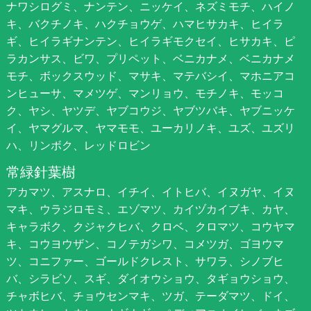
ナワシログミ、ナンテン、ニッケイ、ネズミモチ、ハイノ
キ、バクチノキ、ハクチョウゲ、ハマヒサカキ、ヒイラ
ギ、ヒイラギナンテン、ヒイラギモクセイ、ヒサカキ、ピ
ラカンサス、ビワ、プリペット、ベニカナメ、ベニカナメ
モチ、ボックスウッド、マサキ、マテバシイ、マホニアコ
ンヒューサ、マメツゲ、マンリョウ、モチノキ、モッコ
ク、ヤシ、ヤツデ、ヤブコウジ、ヤブツバキ、ヤブニッケ
イ、ヤマグルマ、ヤマモモ、ユーカリノキ、ユズ、ユズリ
ハ、リンボク、レッドロビン
常緑針葉樹
アカマツ、アスナロ、イチイ、イトヒバ、イヌガヤ、イヌ
マキ、ウラジロモミ、エゾマツ、カイヅカイブキ、カヤ、
キャラボク、クジャクヒバ、クロベ、クロマツ、コウヤマ
キ、コウヨウザン、コノテガシワ、コメツガ、ゴヨウマ
ツ、コニファー、ゴールドクレスト、サワラ、シノブヒ
バ、シラビソ、スギ、ダイオウショウ、タギョウショウ、
チャボヒバ、チョウセンマキ、ツガ、テーダマツ、ドイ、