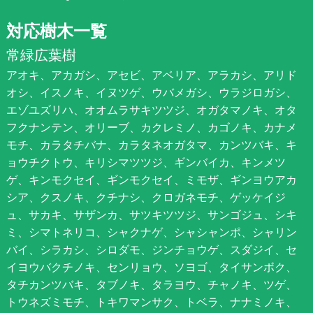
対応樹木一覧
常緑広葉樹
アオキ、アカガシ、アセビ、アベリア、アラカシ、アリド
オシ、イスノキ、イヌツゲ、ウバメガシ、ウラジロガシ、
エゾユズリハ、オオムラサキツツジ、オガタマノキ、オタ
フクナンテン、オリーブ、カクレミノ、カゴノキ、カナメ
モチ、カラタチバナ、カラタネオガタマ、カンツバキ、キ
ョウチクトウ、キリシマツツジ、ギンバイカ、キンメツ
ゲ、キンモクセイ、ギンモクセイ、ミモザ、ギンヨウアカ
シア、クスノキ、クチナシ、クロガネモチ、ゲッケイジ
ュ、サカキ、サザンカ、サツキツツジ、サンゴジュ、シキ
ミ、シマトネリコ、シャクナゲ、シャシャンポ、シャリン
バイ、シラカシ、シロダモ、ジンチョウゲ、スダジイ、セ
イヨウバクチノキ、センリョウ、ソヨゴ、タイサンボク、
タチカンツバキ、タブノキ、タラヨウ、チャノキ、ツゲ、
トウネズミモチ、トキワマンサク、トベラ、ナナミノキ、