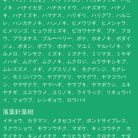
ノキ、ハナイカダ、ハナカイドウ、ハナズオウ、ハナノ
キ、ハナミズキ、ハマナス、ハリギリ、ハリグワ、ハルニ
レ、ハンカチノキ、ハンノキ、ヒメウツギ、ヒメシャラ、
ヒメリンゴ、ヒュウガミズキ、ビヨウヤナギ、ブナ、フヨ
ウ、プラタナス、ブルーベリー、ボケ、ホオノキ、ボダイ
ジュ、ボタン、ポプラ、ポポー、マユミ、マルバノキ、マ
ルメロ、マンサク、ミズキ、ミズナラ、ミツマタ、ミヤギ
ノハギ、ムクゲ、ムクノキ、ムクロジ、ムラサキシキブ、
ムレスズメ、メギ、メグスリノキ、モクゲンジ、モクレ
ン、モミジバフウ、ヤブデマリ、ヤマグワ、ヤマコウバ
シ、ヤマザクラ、ヤマハギ、ヤマブキ、ヤマボウシ、ユキ
ヤナギ、ユスラウメ、ユリノキ、ライラック、リキュウバ
イ、リョウブ、レンギョウ、ロウバイ
落葉針葉樹
イチョウ、カラマツ、メタセコイア、ポンドサイプレス、
ラクウショウ、モウソウチク、マダケ、キッコウチク、ホ
テイチク、キンメイチク、ナリヒラダケ、クロチク、ヤダ