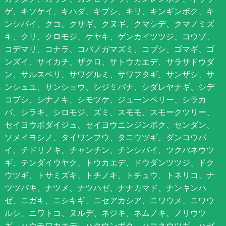
ゲ、キソケイ、キハダ、キブシ、キリ、キンギンボク、キ
ンシバイ、クコ、クサギ、クヌギ、クマシデ、クマノミズ
キ、クリ、クロモジ、ケヤキ、ゲンカイツツジ、コウゾ、
コデマリ、コナラ、コバノガマズミ、コブシ、ゴマギ、ゴ
ンズイ、サイカチ、ザクロ、サトウカエデ、サラサドウダ
ン、サルスベリ、サワグルミ、サワフタギ、サンザシ、サ
ンシュユ、サンショウ、シジミバナ、シダレヤナギ、シデ
コブシ、シナノキ、シモツケ、ジューンベリー、シラカ
バ、シラキ、シロモジ、ズミ、スモモ、スモークツリー、
セイヨウボダイジュ、セイヨウニンジンボク、センダン、
ソメイヨシノ、タイワンフウ、タニウツギ、ダンコウバ
イ、チドリノキ、チャンチン、チンシバイ、ツクバネウツ
ギ、テンダイウヤク、トウカエデ、ドウダンツツジ、ドク
ウツギ、トサミズキ、トチノキ、トチュウ、トネリコ、ナ
ツツバキ、ナツメ、ナツハゼ、ナナカマド、ナンキンハ
ゼ、ニガキ、ニシキギ、ニセアカシア、ニワウメ、ニワウ
ルシ、ニワトコ、ヌルデ、ネジキ、ネムノキ、ノリウツ
ギ、ハウチワカエデ、ハクウンボク、ハコネウツギ、ハゼ