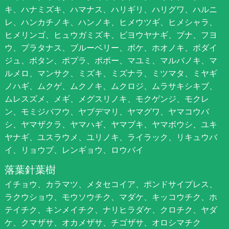
キ、ハナミズキ、ハマナス、ハリギリ、ハリグワ、ハルニ
レ、ハンカチノキ、ハンノキ、ヒメウツギ、ヒメシャラ、
ヒメリンゴ、ヒュウガミズキ、ビヨウヤナギ、ブナ、フヨ
ウ、プラタナス、ブルーベリー、ボケ、ホオノキ、ボダイ
ジュ、ボタン、ポプラ、ポポー、マユミ、マルバノキ、マ
ルメロ、マンサク、ミズキ、ミズナラ、ミツマタ、ミヤギ
ノハギ、ムクゲ、ムクノキ、ムクロジ、ムラサキシキブ、
ムレスズメ、メギ、メグスリノキ、モクゲンジ、モクレ
ン、モミジバフウ、ヤブデマリ、ヤマグワ、ヤマコウバ
シ、ヤマザクラ、ヤマハギ、ヤマブキ、ヤマボウシ、ユキ
ヤナギ、ユスラウメ、ユリノキ、ライラック、リキュウバ
イ、リョウブ、レンギョウ、ロウバイ
落葉針葉樹
イチョウ、カラマツ、メタセコイア、ポンドサイプレス、
ラクウショウ、モウソウチク、マダケ、キッコウチク、ホ
テイチク、キンメイチク、ナリヒラダケ、クロチク、ヤダ
ケ、クマザサ、オカメザサ、チゴザサ、オロシマチク