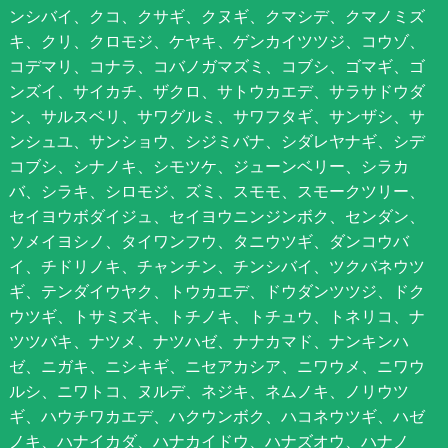
ンシバイ、クコ、クサギ、クヌギ、クマシデ、クマノミズ
キ、クリ、クロモジ、ケヤキ、ゲンカイツツジ、コウゾ、
コデマリ、コナラ、コバノガマズミ、コブシ、ゴマギ、ゴ
ンズイ、サイカチ、ザクロ、サトウカエデ、サラサドウダ
ン、サルスベリ、サワグルミ、サワフタギ、サンザシ、サ
ンシュユ、サンショウ、シジミバナ、シダレヤナギ、シデ
コブシ、シナノキ、シモツケ、ジューンベリー、シラカ
バ、シラキ、シロモジ、ズミ、スモモ、スモークツリー、
セイヨウボダイジュ、セイヨウニンジンボク、センダン、
ソメイヨシノ、タイワンフウ、タニウツギ、ダンコウバ
イ、チドリノキ、チャンチン、チンシバイ、ツクバネウツ
ギ、テンダイウヤク、トウカエデ、ドウダンツツジ、ドク
ウツギ、トサミズキ、トチノキ、トチュウ、トネリコ、ナ
ツツバキ、ナツメ、ナツハゼ、ナナカマド、ナンキンハ
ゼ、ニガキ、ニシキギ、ニセアカシア、ニワウメ、ニワウ
ルシ、ニワトコ、ヌルデ、ネジキ、ネムノキ、ノリウツ
ギ、ハウチワカエデ、ハクウンボク、ハコネウツギ、ハゼ
ノキ、ハナイカダ、ハナカイドウ、ハナズオウ、ハナノ