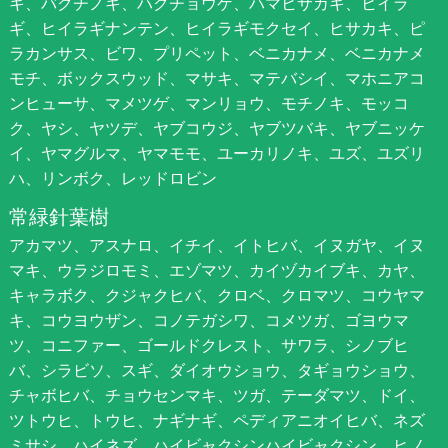
キ、バクチノキ、ハクチョウゲ、ハマヒサカキ、ヒイラ
ギ、ヒイラギナンテン、ヒイラギモクセイ、ヒサカキ、ピ
ラカンサス、ビワ、プリペット、ベニカナメ、ベニカナメ
モチ、ボックスウッド、マサキ、マテバシイ、マホニアコ
ンヒューサ、マメツゲ、マンリョウ、モチノキ、モッコ
ク、ヤシ、ヤツデ、ヤブコウジ、ヤブツバキ、ヤブニッケ
イ、ヤマグルマ、ヤマモモ、ユーカリノキ、ユズ、ユズリ
ハ、リンボク、レッドロビン
常緑針葉樹
アカマツ、アスナロ、イチイ、イトヒバ、イヌガヤ、イヌ
マキ、ウラジロモミ、エゾマツ、カイヅカイブキ、カヤ、
キャラボク、クジャクヒバ、クロベ、クロマツ、コウヤマ
キ、コウヨウザン、コノテガシワ、コメツガ、ゴヨウマ
ツ、コニファー、ゴールドクレスト、サワラ、シノブヒ
バ、シラビソ、スギ、ダイオウショウ、タギョウショウ、
チャボヒバ、チョウセンマキ、ツガ、テーダマツ、ドイ、
ツトウヒ、トウヒ、ナギナギ、ペディアニオイヒバ、ネズ
ミサシ、ハイネズ、ハイビャクシンハイビャクシン、ヒノ