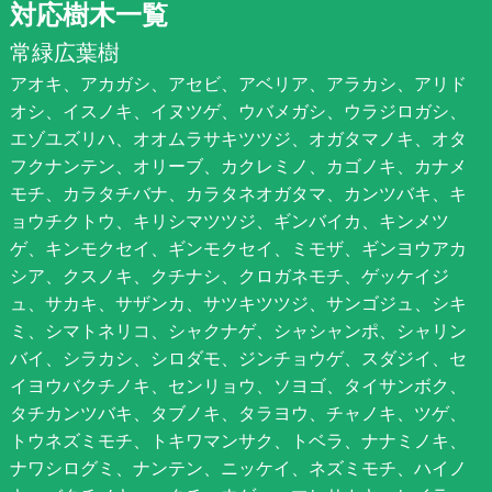
対応樹木一覧
常緑広葉樹
アオキ、アカガシ、アセビ、アベリア、アラカシ、アリド
オシ、イスノキ、イヌツゲ、ウバメガシ、ウラジロガシ、
エゾユズリハ、オオムラサキツツジ、オガタマノキ、オタ
フクナンテン、オリーブ、カクレミノ、カゴノキ、カナメ
モチ、カラタチバナ、カラタネオガタマ、カンツバキ、キ
ョウチクトウ、キリシマツツジ、ギンバイカ、キンメツ
ゲ、キンモクセイ、ギンモクセイ、ミモザ、ギンヨウアカ
シア、クスノキ、クチナシ、クロガネモチ、ゲッケイジ
ュ、サカキ、サザンカ、サツキツツジ、サンゴジュ、シキ
ミ、シマトネリコ、シャクナゲ、シャシャンポ、シャリン
バイ、シラカシ、シロダモ、ジンチョウゲ、スダジイ、セ
イヨウバクチノキ、センリョウ、ソヨゴ、タイサンボク、
タチカンツバキ、タブノキ、タラヨウ、チャノキ、ツゲ、
トウネズミモチ、トキワマンサク、トベラ、ナナミノキ、
ナワシログミ、ナンテン、ニッケイ、ネズミモチ、ハイノ