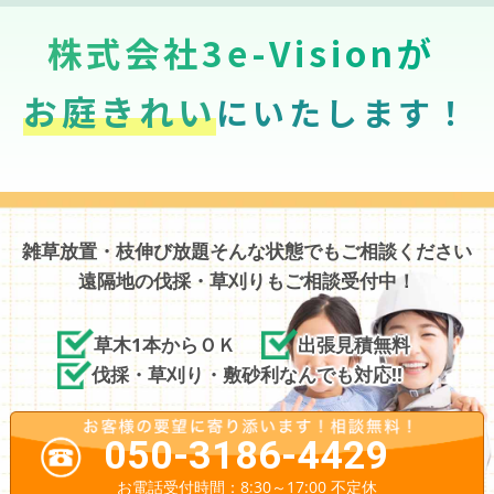
株式会社3e-Visionが
お庭きれい
にいたします！
雑草放置・枝伸び放題そんな状態でもご相談ください
遠隔地の伐採・草刈りもご相談受付中！
草木1本からＯＫ
出張見積無料
伐採・草刈り・敷砂利なんでも対応!!
050-3186-4429
お電話受付時間：8:30～17:00 不定休