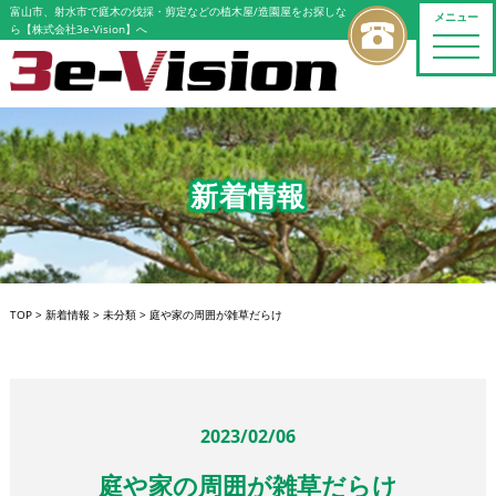
富山市、射水市で庭木の伐採・剪定などの植木屋/造園屋をお探しな
メニュー
ら【株式会社3e-Vision】へ
toggle
naviga
新着情報
TOP
>
新着情報
>
未分類
>
庭や家の周囲が雑草だらけ
2023/02/06
庭や家の周囲が雑草だらけ