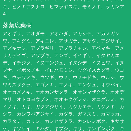
キ、ヒノキアスナロ、ヒマラヤスギ、モミノキ、ラカンマ
キ
落葉広葉樹
アオギリ、アオダモ、アオハダ、アカシデ、アカメガシ
ワ、アキグミ、アキニレ、アサガラ、アサダ、アジサイ、
アズキナシ、アブラギリ、アブラチャン、アベマキ、アメ
リカデイゴ、アワブキ、アンズ、イイギリ、イタヤカエ
デ、イチジク、イヌエンジュ、イヌシデ、イヌビワ、イヌ
ブナ、イボタノキ、イロハモミジ、ウグイスカグラ、ウコ
ギ、ウチワノキ、ウツギ、ウメ、ウメモドキ、ウルシ、ウ
ワミズザクラ、エゴノキ、エノキ、エンジュ、オウバイ、
オオカメノキ、オオカンザクラ、オオシマザクラ、オオデ
マリ、オトコヨウゾメ、オオモクゲンジ、オニグルミ、カ
イノキ、カキ、ガクアジサイ、カジカエデ、カジノキ、カ
シワ、カシワバアジサイ、カツラ、ガマズミ、カマツカ、
カラタチ、カリン、カンヒザクラ、カンレンボク、キササ
ゲ、キソケイ、キハダ、キブシ、キリ、キンギンボク、キ