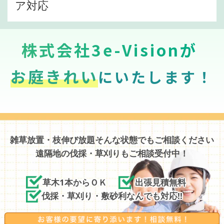
ア対応
株式会社3e-Visionが
お庭きれい
にいたします！
雑草放置・枝伸び放題そんな状態でもご相談ください
遠隔地の伐採・草刈りもご相談受付中！
草木1本からＯＫ
出張見積無料
伐採・草刈り・敷砂利なんでも対応!!