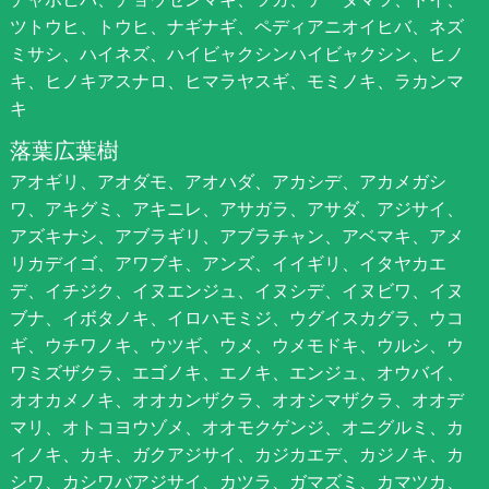
ツトウヒ、トウヒ、ナギナギ、ペディアニオイヒバ、ネズ
ミサシ、ハイネズ、ハイビャクシンハイビャクシン、ヒノ
キ、ヒノキアスナロ、ヒマラヤスギ、モミノキ、ラカンマ
キ
落葉広葉樹
アオギリ、アオダモ、アオハダ、アカシデ、アカメガシ
ワ、アキグミ、アキニレ、アサガラ、アサダ、アジサイ、
アズキナシ、アブラギリ、アブラチャン、アベマキ、アメ
リカデイゴ、アワブキ、アンズ、イイギリ、イタヤカエ
デ、イチジク、イヌエンジュ、イヌシデ、イヌビワ、イヌ
ブナ、イボタノキ、イロハモミジ、ウグイスカグラ、ウコ
ギ、ウチワノキ、ウツギ、ウメ、ウメモドキ、ウルシ、ウ
ワミズザクラ、エゴノキ、エノキ、エンジュ、オウバイ、
オオカメノキ、オオカンザクラ、オオシマザクラ、オオデ
マリ、オトコヨウゾメ、オオモクゲンジ、オニグルミ、カ
イノキ、カキ、ガクアジサイ、カジカエデ、カジノキ、カ
シワ、カシワバアジサイ、カツラ、ガマズミ、カマツカ、