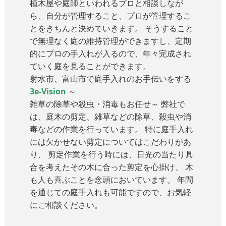
植木屋や庭師といわれるプロと相談しなが
ら、自分が管理すること、プロが管理するこ
とをきちんと決めていきます。 そうすること
で無理なく庭の維持管理ができますし、定期
的にプロの手入れが入るので、年々完成され
ていく庭を見ることができます。
射水市、富山市で庭手入れのお手伝いをする
3e-Vision
～
雑草の除草や殺虫・消毒もお任せ～ 弊社で
は、庭木の剪定、雑草などの除草、殺虫や消
毒などの作業を行っています。 特に庭手入れ
には欠かせない剪定についてはこだわりがあ
り、 剪定作業を行う時には、日光の当たり具
合を考えたその木に合った剪定を心掛け、 木
も人も喜ぶことを念頭においています。 年間
を通じての庭手入れも可能ですので、お気軽
にご相談ください。