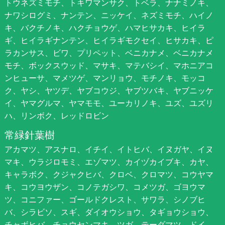
トウネズミモチ、トキワマンサク、トベラ、ナナミノキ、
ナワシログミ、ナンテン、ニッケイ、ネズミモチ、ハイノ
キ、バクチノキ、ハクチョウゲ、ハマヒサカキ、ヒイラ
ギ、ヒイラギナンテン、ヒイラギモクセイ、ヒサカキ、ピ
ラカンサス、ビワ、プリペット、ベニカナメ、ベニカナメ
モチ、ボックスウッド、マサキ、マテバシイ、マホニアコ
ンヒューサ、マメツゲ、マンリョウ、モチノキ、モッコ
ク、ヤシ、ヤツデ、ヤブコウジ、ヤブツバキ、ヤブニッケ
イ、ヤマグルマ、ヤマモモ、ユーカリノキ、ユズ、ユズリ
ハ、リンボク、レッドロビン
常緑針葉樹
アカマツ、アスナロ、イチイ、イトヒバ、イヌガヤ、イヌ
マキ、ウラジロモミ、エゾマツ、カイヅカイブキ、カヤ、
キャラボク、クジャクヒバ、クロベ、クロマツ、コウヤマ
キ、コウヨウザン、コノテガシワ、コメツガ、ゴヨウマ
ツ、コニファー、ゴールドクレスト、サワラ、シノブヒ
バ、シラビソ、スギ、ダイオウショウ、タギョウショウ、
チャボヒバ、チョウセンマキ、ツガ、テーダマツ、ドイ、