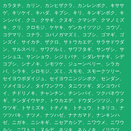
カラタチ、カリン、カンヒザクラ、カンレンボク、キササ
ゲ、キソケイ、キハダ、キブシ、キリ、キンギンボク、キ
ンシバイ、クコ、クサギ、クヌギ、クマシデ、クマノミズ
キ、クリ、クロモジ、ケヤキ、ゲンカイツツジ、コウゾ、
コデマリ、コナラ、コバノガマズミ、コブシ、ゴマギ、ゴ
ンズイ、サイカチ、ザクロ、サトウカエデ、サラサドウダ
ン、サルスベリ、サワグルミ、サワフタギ、サンザシ、サ
ンシュユ、サンショウ、シジミバナ、シダレヤナギ、シデ
コブシ、シナノキ、シモツケ、ジューンベリー、シラカ
バ、シラキ、シロモジ、ズミ、スモモ、スモークツリー、
セイヨウボダイジュ、セイヨウニンジンボク、センダン、
ソメイヨシノ、タイワンフウ、タニウツギ、ダンコウバ
イ、チドリノキ、チャンチン、チンシバイ、ツクバネウツ
ギ、テンダイウヤク、トウカエデ、ドウダンツツジ、ドク
ウツギ、トサミズキ、トチノキ、トチュウ、トネリコ、ナ
ツツバキ、ナツメ、ナツハゼ、ナナカマド、ナンキンハ
ゼ、ニガキ、ニシキギ、ニセアカシア、ニワウメ、ニワウ
ルシ、ニワトコ、ヌルデ、ネジキ、ネムノキ、ノリウツ