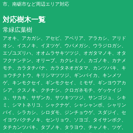
市、南砺市など周辺エリア対応
対応樹木一覧
常緑広葉樹
アオキ、アカガシ、アセビ、アベリア、アラカシ、アリド
オシ、イスノキ、イヌツゲ、ウバメガシ、ウラジロガシ、
エゾユズリハ、オオムラサキツツジ、オガタマノキ、オタ
フクナンテン、オリーブ、カクレミノ、カゴノキ、カナメ
モチ、カラタチバナ、カラタネオガタマ、カンツバキ、キ
ョウチクトウ、キリシマツツジ、ギンバイカ、キンメツ
ゲ、キンモクセイ、ギンモクセイ、ミモザ、ギンヨウアカ
シア、クスノキ、クチナシ、クロガネモチ、ゲッケイジ
ュ、サカキ、サザンカ、サツキツツジ、サンゴジュ、シキ
ミ、シマトネリコ、シャクナゲ、シャシャンポ、シャリン
バイ、シラカシ、シロダモ、ジンチョウゲ、スダジイ、セ
イヨウバクチノキ、センリョウ、ソヨゴ、タイサンボク、
タチカンツバキ、タブノキ、タラヨウ、チャノキ、ツゲ、