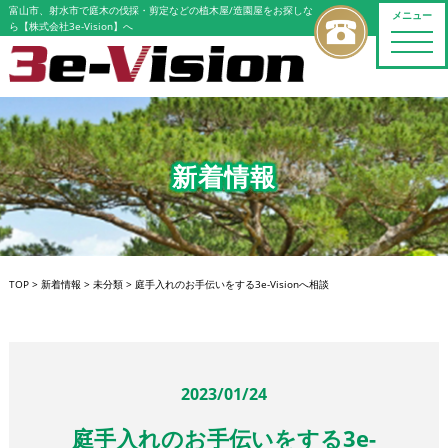
富山市、射水市で庭木の伐採・剪定などの植木屋/造園屋をお探しな
メニュー
ら【株式会社3e-Vision】へ
toggle
naviga
新着情報
TOP
>
新着情報
>
未分類
>
庭手入れのお手伝いをする3e-Visionへ相談
2023/01/24
庭手入れのお手伝いをする3e-