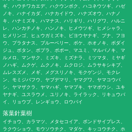
ギ、ハウチワカエデ、ハクウンボク、ハコネウツギ、ハゼ
ノキ、ハナイカダ、ハナカイドウ、ハナズオウ、ハナノ
キ、ハナミズキ、ハマナス、ハリギリ、ハリグワ、ハルニ
レ、ハンカチノキ、ハンノキ、ヒメウツギ、ヒメシャラ、
ヒメリンゴ、ヒュウガミズキ、ビヨウヤナギ、ブナ、フヨ
ウ、プラタナス、ブルーベリー、ボケ、ホオノキ、ボダイ
ジュ、ボタン、ポプラ、ポポー、マユミ、マルバノキ、マ
ルメロ、マンサク、ミズキ、ミズナラ、ミツマタ、ミヤギ
ノハギ、ムクゲ、ムクノキ、ムクロジ、ムラサキシキブ、
ムレスズメ、メギ、メグスリノキ、モクゲンジ、モクレ
ン、モミジバフウ、ヤブデマリ、ヤマグワ、ヤマコウバ
シ、ヤマザクラ、ヤマハギ、ヤマブキ、ヤマボウシ、ユキ
ヤナギ、ユスラウメ、ユリノキ、ライラック、リキュウバ
イ、リョウブ、レンギョウ、ロウバイ
落葉針葉樹
イチョウ、カラマツ、メタセコイア、ポンドサイプレス、
ラクウショウ、モウソウチク、マダケ、キッコウチク、ホ