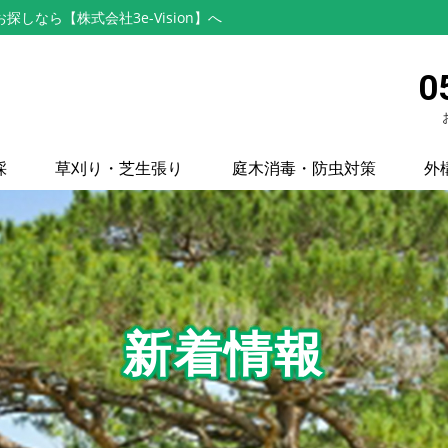
なら【株式会社3e-Vision】へ
0
採
草刈り・芝生張り
庭木消毒・防虫対策
外
新着情報