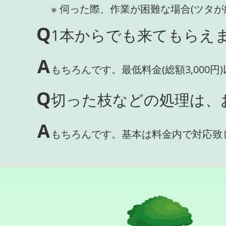
※ 伺った際、作業が困難な場合(ツタ
Q
1本からでも来てもらえま
A
もちろんです。最低料金(総額3,000
Q
切った枝などの処理は、
A
もちろんです。基本は料金内で対応致