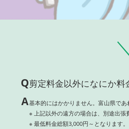
Q
剪定料金以外になにか料
A
基本的にはかかりません。富山県であ
※ 上記以外の遠方の場合は、別途出張
※ 最低料金総額3,000円～となります。