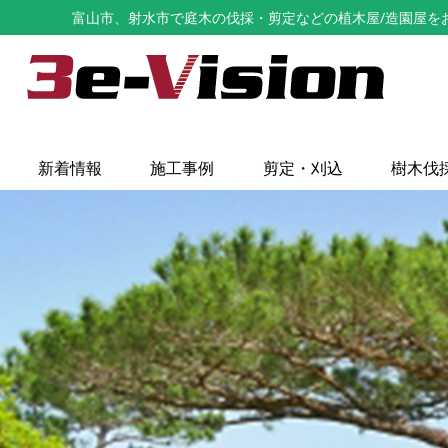
富山市、射水市で庭木の伐採・剪定などの植木屋/造園屋をお探し
新着情報
施工事例
剪定・刈込
樹木伐