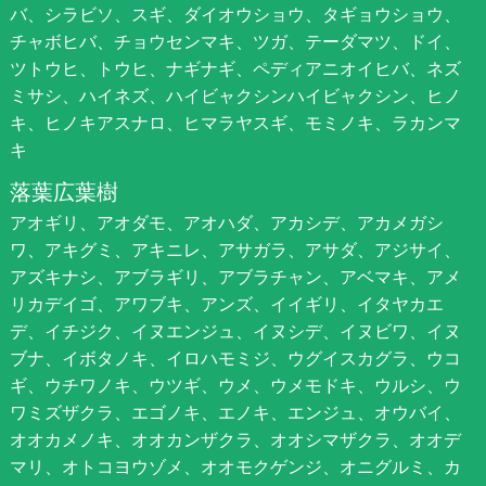
バ、シラビソ、スギ、ダイオウショウ、タギョウショウ、
チャボヒバ、チョウセンマキ、ツガ、テーダマツ、ドイ、
ツトウヒ、トウヒ、ナギナギ、ペディアニオイヒバ、ネズ
ミサシ、ハイネズ、ハイビャクシンハイビャクシン、ヒノ
キ、ヒノキアスナロ、ヒマラヤスギ、モミノキ、ラカンマ
キ
落葉広葉樹
アオギリ、アオダモ、アオハダ、アカシデ、アカメガシ
ワ、アキグミ、アキニレ、アサガラ、アサダ、アジサイ、
アズキナシ、アブラギリ、アブラチャン、アベマキ、アメ
リカデイゴ、アワブキ、アンズ、イイギリ、イタヤカエ
デ、イチジク、イヌエンジュ、イヌシデ、イヌビワ、イヌ
ブナ、イボタノキ、イロハモミジ、ウグイスカグラ、ウコ
ギ、ウチワノキ、ウツギ、ウメ、ウメモドキ、ウルシ、ウ
ワミズザクラ、エゴノキ、エノキ、エンジュ、オウバイ、
オオカメノキ、オオカンザクラ、オオシマザクラ、オオデ
マリ、オトコヨウゾメ、オオモクゲンジ、オニグルミ、カ