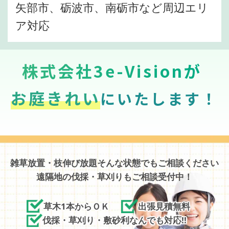
矢部市、砺波市、南砺市など周辺エリ
ア対応
株式会社3e-Visionが
お庭きれい
にいたします！
雑草放置・枝伸び放題そんな状態でもご相談ください
遠隔地の伐採・草刈りもご相談受付中！
草木1本からＯＫ
出張見積無料
伐採・草刈り・敷砂利なんでも対応!!