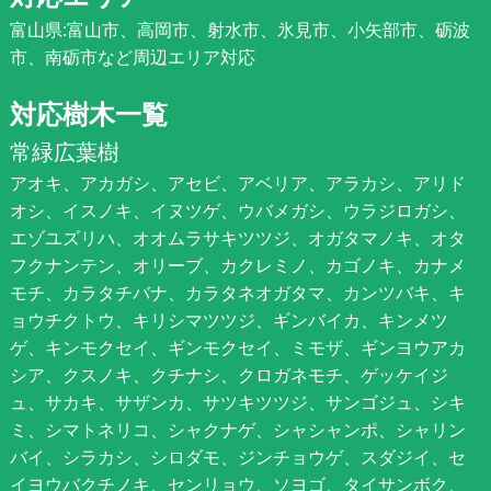
富山県:富山市、高岡市、射水市、氷見市、小矢部市、砺波
市、南砺市など周辺エリア対応
対応樹木一覧
常緑広葉樹
アオキ、アカガシ、アセビ、アベリア、アラカシ、アリド
オシ、イスノキ、イヌツゲ、ウバメガシ、ウラジロガシ、
エゾユズリハ、オオムラサキツツジ、オガタマノキ、オタ
フクナンテン、オリーブ、カクレミノ、カゴノキ、カナメ
モチ、カラタチバナ、カラタネオガタマ、カンツバキ、キ
ョウチクトウ、キリシマツツジ、ギンバイカ、キンメツ
ゲ、キンモクセイ、ギンモクセイ、ミモザ、ギンヨウアカ
シア、クスノキ、クチナシ、クロガネモチ、ゲッケイジ
ュ、サカキ、サザンカ、サツキツツジ、サンゴジュ、シキ
ミ、シマトネリコ、シャクナゲ、シャシャンポ、シャリン
バイ、シラカシ、シロダモ、ジンチョウゲ、スダジイ、セ
イヨウバクチノキ、センリョウ、ソヨゴ、タイサンボク、