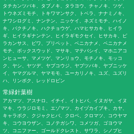
タチカンツバキ、タブノキ、タラヨウ、チャノキ、ツゲ、
トウネズミモチ、トキワマンサク、トベラ、ナナミノキ、
ナワシログミ、ナンテン、ニッケイ、ネズミモチ、ハイノ
キ、バクチノキ、ハクチョウゲ、ハマヒサカキ、ヒイラ
ギ、ヒイラギナンテン、ヒイラギモクセイ、ヒサカキ、ピ
ラカンサス、ビワ、プリペット、ベニカナメ、ベニカナメ
モチ、ボックスウッド、マサキ、マテバシイ、マホニアコ
ンヒューサ、マメツゲ、マンリョウ、モチノキ、モッコ
ク、ヤシ、ヤツデ、ヤブコウジ、ヤブツバキ、ヤブニッケ
イ、ヤマグルマ、ヤマモモ、ユーカリノキ、ユズ、ユズリ
ハ、リンボク、レッドロビン
常緑針葉樹
アカマツ、アスナロ、イチイ、イトヒバ、イヌガヤ、イヌ
マキ、ウラジロモミ、エゾマツ、カイヅカイブキ、カヤ、
キャラボク、クジャクヒバ、クロベ、クロマツ、コウヤマ
キ、コウヨウザン、コノテガシワ、コメツガ、ゴヨウマ
ツ、コニファー、ゴールドクレスト、サワラ、シノブヒ