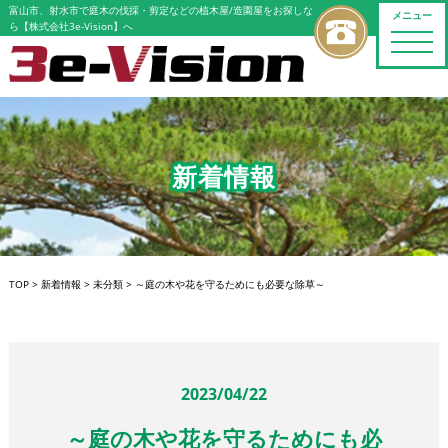
富山市、射水市で庭木の伐採・剪定などの植木屋/造園屋をお探しな
メニュー
ら【株式会社3e-Vision】へ
toggle
naviga
新着情報
TOP
>
新着情報
>
未分類
>
～庭の木や花を守るためにも必要な除草～
2023/04/22
～庭の木や花を守るためにも必