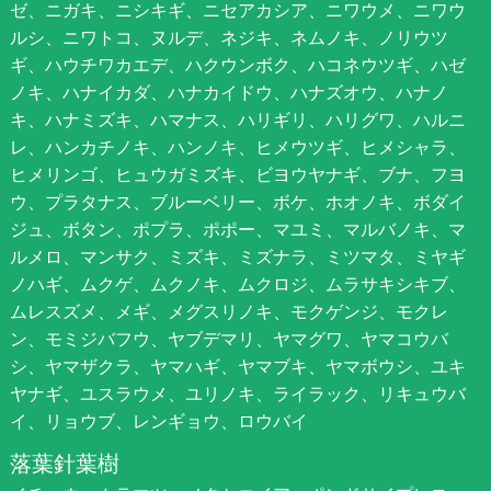
ゼ、ニガキ、ニシキギ、ニセアカシア、ニワウメ、ニワウ
ルシ、ニワトコ、ヌルデ、ネジキ、ネムノキ、ノリウツ
ギ、ハウチワカエデ、ハクウンボク、ハコネウツギ、ハゼ
ノキ、ハナイカダ、ハナカイドウ、ハナズオウ、ハナノ
キ、ハナミズキ、ハマナス、ハリギリ、ハリグワ、ハルニ
レ、ハンカチノキ、ハンノキ、ヒメウツギ、ヒメシャラ、
ヒメリンゴ、ヒュウガミズキ、ビヨウヤナギ、ブナ、フヨ
ウ、プラタナス、ブルーベリー、ボケ、ホオノキ、ボダイ
ジュ、ボタン、ポプラ、ポポー、マユミ、マルバノキ、マ
ルメロ、マンサク、ミズキ、ミズナラ、ミツマタ、ミヤギ
ノハギ、ムクゲ、ムクノキ、ムクロジ、ムラサキシキブ、
ムレスズメ、メギ、メグスリノキ、モクゲンジ、モクレ
ン、モミジバフウ、ヤブデマリ、ヤマグワ、ヤマコウバ
シ、ヤマザクラ、ヤマハギ、ヤマブキ、ヤマボウシ、ユキ
ヤナギ、ユスラウメ、ユリノキ、ライラック、リキュウバ
イ、リョウブ、レンギョウ、ロウバイ
落葉針葉樹