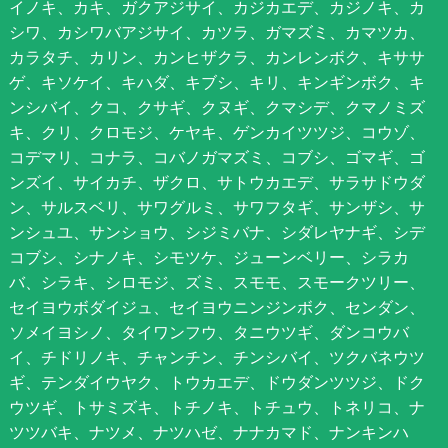
イノキ、カキ、ガクアジサイ、カジカエデ、カジノキ、カ
シワ、カシワバアジサイ、カツラ、ガマズミ、カマツカ、
カラタチ、カリン、カンヒザクラ、カンレンボク、キササ
ゲ、キソケイ、キハダ、キブシ、キリ、キンギンボク、キ
ンシバイ、クコ、クサギ、クヌギ、クマシデ、クマノミズ
キ、クリ、クロモジ、ケヤキ、ゲンカイツツジ、コウゾ、
コデマリ、コナラ、コバノガマズミ、コブシ、ゴマギ、ゴ
ンズイ、サイカチ、ザクロ、サトウカエデ、サラサドウダ
ン、サルスベリ、サワグルミ、サワフタギ、サンザシ、サ
ンシュユ、サンショウ、シジミバナ、シダレヤナギ、シデ
コブシ、シナノキ、シモツケ、ジューンベリー、シラカ
バ、シラキ、シロモジ、ズミ、スモモ、スモークツリー、
セイヨウボダイジュ、セイヨウニンジンボク、センダン、
ソメイヨシノ、タイワンフウ、タニウツギ、ダンコウバ
イ、チドリノキ、チャンチン、チンシバイ、ツクバネウツ
ギ、テンダイウヤク、トウカエデ、ドウダンツツジ、ドク
ウツギ、トサミズキ、トチノキ、トチュウ、トネリコ、ナ
ツツバキ、ナツメ、ナツハゼ、ナナカマド、ナンキンハ