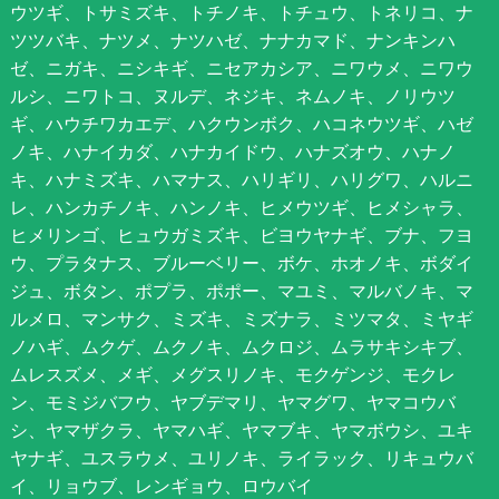
ウツギ、トサミズキ、トチノキ、トチュウ、トネリコ、ナ
ツツバキ、ナツメ、ナツハゼ、ナナカマド、ナンキンハ
ゼ、ニガキ、ニシキギ、ニセアカシア、ニワウメ、ニワウ
ルシ、ニワトコ、ヌルデ、ネジキ、ネムノキ、ノリウツ
ギ、ハウチワカエデ、ハクウンボク、ハコネウツギ、ハゼ
ノキ、ハナイカダ、ハナカイドウ、ハナズオウ、ハナノ
キ、ハナミズキ、ハマナス、ハリギリ、ハリグワ、ハルニ
レ、ハンカチノキ、ハンノキ、ヒメウツギ、ヒメシャラ、
ヒメリンゴ、ヒュウガミズキ、ビヨウヤナギ、ブナ、フヨ
ウ、プラタナス、ブルーベリー、ボケ、ホオノキ、ボダイ
ジュ、ボタン、ポプラ、ポポー、マユミ、マルバノキ、マ
ルメロ、マンサク、ミズキ、ミズナラ、ミツマタ、ミヤギ
ノハギ、ムクゲ、ムクノキ、ムクロジ、ムラサキシキブ、
ムレスズメ、メギ、メグスリノキ、モクゲンジ、モクレ
ン、モミジバフウ、ヤブデマリ、ヤマグワ、ヤマコウバ
シ、ヤマザクラ、ヤマハギ、ヤマブキ、ヤマボウシ、ユキ
ヤナギ、ユスラウメ、ユリノキ、ライラック、リキュウバ
イ、リョウブ、レンギョウ、ロウバイ