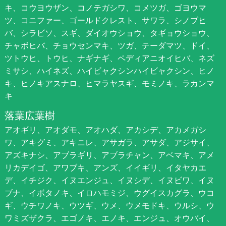
キ、コウヨウザン、コノテガシワ、コメツガ、ゴヨウマ
ツ、コニファー、ゴールドクレスト、サワラ、シノブヒ
バ、シラビソ、スギ、ダイオウショウ、タギョウショウ、
チャボヒバ、チョウセンマキ、ツガ、テーダマツ、ドイ、
ツトウヒ、トウヒ、ナギナギ、ペディアニオイヒバ、ネズ
ミサシ、ハイネズ、ハイビャクシンハイビャクシン、ヒノ
キ、ヒノキアスナロ、ヒマラヤスギ、モミノキ、ラカンマ
キ
落葉広葉樹
アオギリ、アオダモ、アオハダ、アカシデ、アカメガシ
ワ、アキグミ、アキニレ、アサガラ、アサダ、アジサイ、
アズキナシ、アブラギリ、アブラチャン、アベマキ、アメ
リカデイゴ、アワブキ、アンズ、イイギリ、イタヤカエ
デ、イチジク、イヌエンジュ、イヌシデ、イヌビワ、イヌ
ブナ、イボタノキ、イロハモミジ、ウグイスカグラ、ウコ
ギ、ウチワノキ、ウツギ、ウメ、ウメモドキ、ウルシ、ウ
ワミズザクラ、エゴノキ、エノキ、エンジュ、オウバイ、