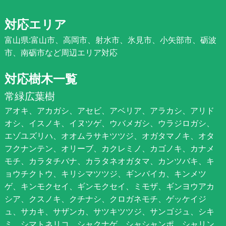
対応エリア
富山県:富山市、高岡市、射水市、氷見市、小矢部市、砺波
市、南砺市など周辺エリア対応
対応樹木一覧
常緑広葉樹
アオキ、アカガシ、アセビ、アベリア、アラカシ、アリド
オシ、イスノキ、イヌツゲ、ウバメガシ、ウラジロガシ、
エゾユズリハ、オオムラサキツツジ、オガタマノキ、オタ
フクナンテン、オリーブ、カクレミノ、カゴノキ、カナメ
モチ、カラタチバナ、カラタネオガタマ、カンツバキ、キ
ョウチクトウ、キリシマツツジ、ギンバイカ、キンメツ
ゲ、キンモクセイ、ギンモクセイ、ミモザ、ギンヨウアカ
シア、クスノキ、クチナシ、クロガネモチ、ゲッケイジ
ュ、サカキ、サザンカ、サツキツツジ、サンゴジュ、シキ
ミ、シマトネリコ、シャクナゲ、シャシャンポ、シャリン