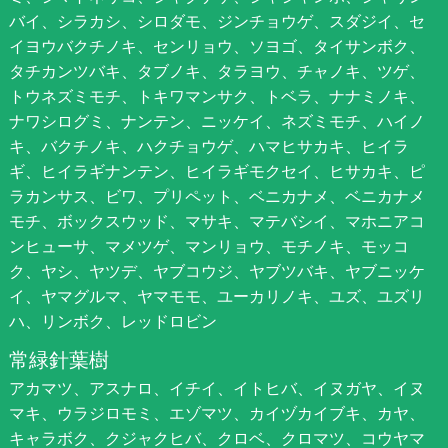
バイ、シラカシ、シロダモ、ジンチョウゲ、スダジイ、セ
イヨウバクチノキ、センリョウ、ソヨゴ、タイサンボク、
タチカンツバキ、タブノキ、タラヨウ、チャノキ、ツゲ、
トウネズミモチ、トキワマンサク、トベラ、ナナミノキ、
ナワシログミ、ナンテン、ニッケイ、ネズミモチ、ハイノ
キ、バクチノキ、ハクチョウゲ、ハマヒサカキ、ヒイラ
ギ、ヒイラギナンテン、ヒイラギモクセイ、ヒサカキ、ピ
ラカンサス、ビワ、プリペット、ベニカナメ、ベニカナメ
モチ、ボックスウッド、マサキ、マテバシイ、マホニアコ
ンヒューサ、マメツゲ、マンリョウ、モチノキ、モッコ
ク、ヤシ、ヤツデ、ヤブコウジ、ヤブツバキ、ヤブニッケ
イ、ヤマグルマ、ヤマモモ、ユーカリノキ、ユズ、ユズリ
ハ、リンボク、レッドロビン
常緑針葉樹
アカマツ、アスナロ、イチイ、イトヒバ、イヌガヤ、イヌ
マキ、ウラジロモミ、エゾマツ、カイヅカイブキ、カヤ、
キャラボク、クジャクヒバ、クロベ、クロマツ、コウヤマ