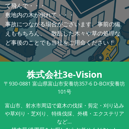
て飛んで・・・
敷地内の木が倒れて・・・
事故につながる場合がございます。事前の備
えももちろん、 散乱した木々や草の処理な
ど事後のことでも当社をご用命ください！
株式会社3e-Vision
〒930-0881
富山県富山市安養坊357-6 D-BOX安養坊
101号
富山市、射水市周辺で庭木の伐採・剪定・刈り込み
や草刈り・芝刈り、特殊伐採、外構・エクステリア
など...