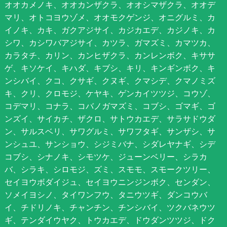
オオカメノキ、オオカンザクラ、オオシマザクラ、オオデ
マリ、オトコヨウゾメ、オオモクゲンジ、オニグルミ、カ
イノキ、カキ、ガクアジサイ、カジカエデ、カジノキ、カ
シワ、カシワバアジサイ、カツラ、ガマズミ、カマツカ、
カラタチ、カリン、カンヒザクラ、カンレンボク、キササ
ゲ、キソケイ、キハダ、キブシ、キリ、キンギンボク、キ
ンシバイ、クコ、クサギ、クヌギ、クマシデ、クマノミズ
キ、クリ、クロモジ、ケヤキ、ゲンカイツツジ、コウゾ、
コデマリ、コナラ、コバノガマズミ、コブシ、ゴマギ、ゴ
ンズイ、サイカチ、ザクロ、サトウカエデ、サラサドウダ
ン、サルスベリ、サワグルミ、サワフタギ、サンザシ、サ
ンシュユ、サンショウ、シジミバナ、シダレヤナギ、シデ
コブシ、シナノキ、シモツケ、ジューンベリー、シラカ
バ、シラキ、シロモジ、ズミ、スモモ、スモークツリー、
セイヨウボダイジュ、セイヨウニンジンボク、センダン、
ソメイヨシノ、タイワンフウ、タニウツギ、ダンコウバ
イ、チドリノキ、チャンチン、チンシバイ、ツクバネウツ
ギ、テンダイウヤク、トウカエデ、ドウダンツツジ、ドク