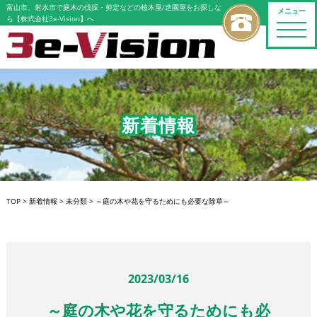
富山市、射水市で庭木の伐採・剪定などの植木屋/造園屋をお探しな
メニュー
ら【株式会社3e-Vision】へ
toggle
naviga
新着情報
TOP
>
新着情報
>
未分類
>
～庭の木や花を守るためにも必要な除草～
2023/03/16
～庭の木や花を守るためにも必