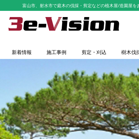
富山市、射水市で庭木の伐採・剪定などの植木屋/造園屋をお探し
新着情報
施工事例
剪定・刈込
樹木伐