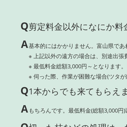
Q
剪定料金以外になにか料
A
基本的にはかかりません。富山県であ
※ 上記以外の遠方の場合は、別途出張
※ 最低料金総額3,000円～となります。
※ 伺った際、作業が困難な場合(ツタ
Q
1本からでも来てもらえま
A
もちろんです。最低料金(総額3,000
Q