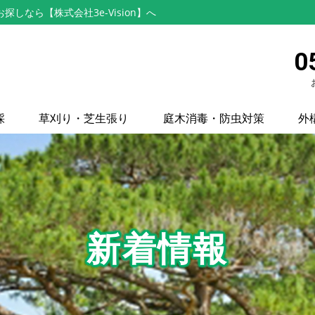
なら【株式会社3e-Vision】へ
0
採
草刈り・芝生張り
庭木消毒・防虫対策
外
新着情報