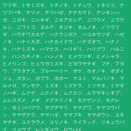
ウツギ、トサミズキ、トチノキ、トチュウ、トネリコ、ナ
ツツバキ、ナツメ、ナツハゼ、ナナカマド、ナンキンハ
ゼ、ニガキ、ニシキギ、ニセアカシア、ニワウメ、ニワウ
ルシ、ニワトコ、ヌルデ、ネジキ、ネムノキ、ノリウツ
ギ、ハウチワカエデ、ハクウンボク、ハコネウツギ、ハゼ
ノキ、ハナイカダ、ハナカイドウ、ハナズオウ、ハナノ
キ、ハナミズキ、ハマナス、ハリギリ、ハリグワ、ハルニ
レ、ハンカチノキ、ハンノキ、ヒメウツギ、ヒメシャラ、
ヒメリンゴ、ヒュウガミズキ、ビヨウヤナギ、ブナ、フヨ
ウ、プラタナス、ブルーベリー、ボケ、ホオノキ、ボダイ
ジュ、ボタン、ポプラ、ポポー、マユミ、マルバノキ、マ
ルメロ、マンサク、ミズキ、ミズナラ、ミツマタ、ミヤギ
ノハギ、ムクゲ、ムクノキ、ムクロジ、ムラサキシキブ、
ムレスズメ、メギ、メグスリノキ、モクゲンジ、モクレ
ン、モミジバフウ、ヤブデマリ、ヤマグワ、ヤマコウバ
シ、ヤマザクラ、ヤマハギ、ヤマブキ、ヤマボウシ、ユキ
ヤナギ、ユスラウメ、ユリノキ、ライラック、リキュウバ
イ、リョウブ、レンギョウ、ロウバイ