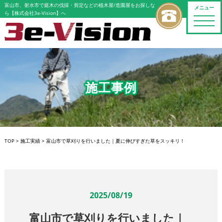
富山市、射水市で庭木の伐採・剪定などの植木屋/造園屋をお探しな
メニュー
ら【株式会社3e-Vision】へ
toggle
naviga
施工事例
TOP
>
施工実績
>
富山市で草刈りを行いました｜夏に伸びすぎた草をスッキリ！
2025/08/19
富山市で草刈りを行いました｜