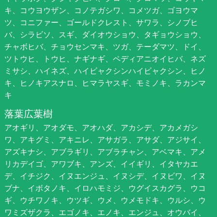
キ、コウヨウザン、コノテガシワ、コメツガ、ゴヨウマ
ツ、コニファー、ゴールドクレスト、サワラ、シノブヒ
バ、シラビソ、スギ、ダイオウショウ、タギョウショウ、
チャボヒバ、チョウセンマキ、ツガ、テーダマツ、ドイ、
ツトウヒ、トウヒ、ナギナギ、ペディアニオイヒバ、ネズ
ミサシ、ハイネズ、ハイビャクシンハイビャクシン、ヒノ
キ、ヒノキアスナロ、ヒマラヤスギ、モミノキ、ラカンマ
キ
落葉広葉樹
アオギリ、アオダモ、アオハダ、アカシデ、アカメガシ
ワ、アキグミ、アキニレ、アサガラ、アサダ、アジサイ、
アズキナシ、アブラギリ、アブラチャン、アベマキ、アメ
リカデイゴ、アワブキ、アンズ、イイギリ、イタヤカエ
デ、イチジク、イヌエンジュ、イヌシデ、イヌビワ、イヌ
ブナ、イボタノキ、イロハモミジ、ウグイスカグラ、ウコ
ギ、ウチワノキ、ウツギ、ウメ、ウメモドキ、ウルシ、ウ
ワミズザクラ、エゴノキ、エノキ、エンジュ、オウバイ、