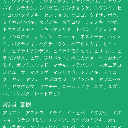
ミ、シマトネリコ、シャクナゲ、シャシャンポ、シャリン
バイ、シラカシ、シロダモ、ジンチョウゲ、スダジイ、セ
イヨウバクチノキ、センリョウ、ソヨゴ、タイサンボク、
タチカンツバキ、タブノキ、タラヨウ、チャノキ、ツゲ、
トウネズミモチ、トキワマンサク、トベラ、ナナミノキ、
ナワシログミ、ナンテン、ニッケイ、ネズミモチ、ハイノ
キ、バクチノキ、ハクチョウゲ、ハマヒサカキ、ヒイラ
ギ、ヒイラギナンテン、ヒイラギモクセイ、ヒサカキ、ピ
ラカンサス、ビワ、プリペット、ベニカナメ、ベニカナメ
モチ、ボックスウッド、マサキ、マテバシイ、マホニアコ
ンヒューサ、マメツゲ、マンリョウ、モチノキ、モッコ
ク、ヤシ、ヤツデ、ヤブコウジ、ヤブツバキ、ヤブニッケ
イ、ヤマグルマ、ヤマモモ、ユーカリノキ、ユズ、ユズリ
ハ、リンボク、レッドロビン
常緑針葉樹
アカマツ、アスナロ、イチイ、イトヒバ、イヌガヤ、イヌ
マキ、ウラジロモミ、エゾマツ、カイヅカイブキ、カヤ、
キャラボク、クジャクヒバ、クロベ、クロマツ、コウヤマ