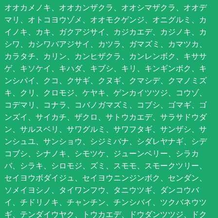
オオカメノキ、オオカンザクラ、オオシマザクラ、オオデ
マリ、オトコヨウゾメ、オオモクゲンジ、オニグルミ、カ
イノキ、カキ、ガクアジサイ、カジカエデ、カジノキ、カ
シワ、カシワバアジサイ、カツラ、ガマズミ、カマツカ、
カラタチ、カリン、カンヒザクラ、カンレンボク、キササ
ゲ、キソケイ、キハダ、キブシ、キリ、キンギンボク、キ
ンシバイ、クコ、クサギ、クヌギ、クマシデ、クマノミズ
キ、クリ、クロモジ、ケヤキ、ゲンカイツツジ、コウゾ、
コデマリ、コナラ、コバノガマズミ、コブシ、ゴマギ、ゴ
ンズイ、サイカチ、ザクロ、サトウカエデ、サラサドウダ
ン、サルスベリ、サワグルミ、サワフタギ、サンザシ、サ
ンシュユ、サンショウ、シジミバナ、シダレヤナギ、シデ
コブシ、シナノキ、シモツケ、ジューンベリー、シラカ
バ、シラキ、シロモジ、ズミ、スモモ、スモークツリー、
セイヨウボダイジュ、セイヨウニンジンボク、センダン、
ソメイヨシノ、タイワンフウ、タニウツギ、ダンコウバ
イ、チドリノキ、チャンチン、チンシバイ、ツクバネウツ
ギ、テンダイウヤク、トウカエデ、ドウダンツツジ、ドク