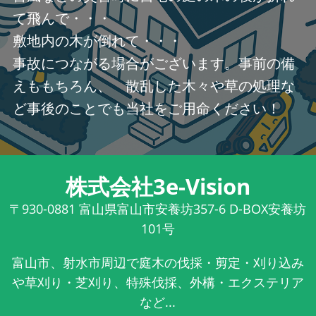
て飛んで・・・
敷地内の木が倒れて・・・
事故につながる場合がございます。事前の備
えももちろん、 散乱した木々や草の処理な
ど事後のことでも当社をご用命ください！
株式会社3e-Vision
〒930-0881
富山県富山市安養坊357-6 D-BOX安養坊
101号
富山市、射水市周辺で庭木の伐採・剪定・刈り込み
や草刈り・芝刈り、特殊伐採、外構・エクステリア
など...