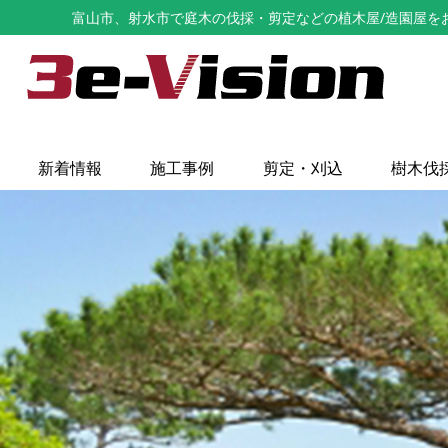
富山市、射水市で庭木の伐採・剪定などの植木屋/造園屋をお探し
新着情報
施工事例
剪定・刈込
樹木伐