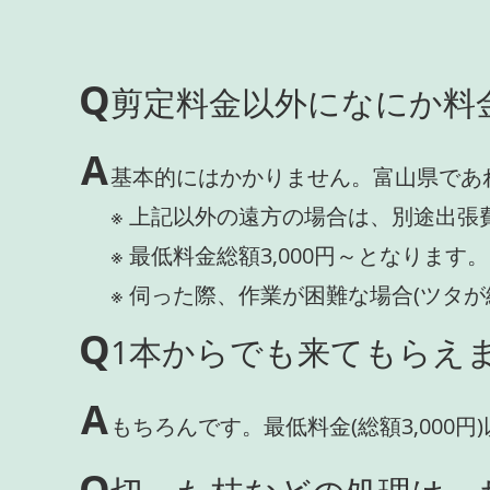
Q
剪定料金以外になにか料
A
基本的にはかかりません。富山県であ
※ 上記以外の遠方の場合は、別途出張
※ 最低料金総額3,000円～となります。
※ 伺った際、作業が困難な場合(ツタ
Q
1本からでも来てもらえま
A
もちろんです。最低料金(総額3,000
Q