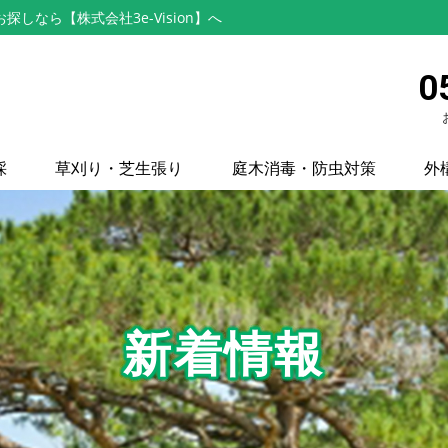
なら【株式会社3e-Vision】へ
0
採
草刈り・芝生張り
庭木消毒・防虫対策
外
新着情報