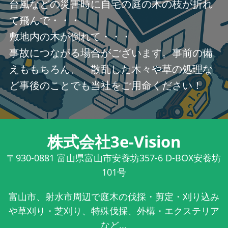
台風などの災害時に自宅の庭の木の枝が折れ
て飛んで・・・
敷地内の木が倒れて・・・
事故につながる場合がございます。事前の備
えももちろん、 散乱した木々や草の処理な
ど事後のことでも当社をご用命ください！
株式会社3e-Vision
〒930-0881
富山県富山市安養坊357-6 D-BOX安養坊
101号
富山市、射水市周辺で庭木の伐採・剪定・刈り込み
や草刈り・芝刈り、特殊伐採、外構・エクステリア
など...