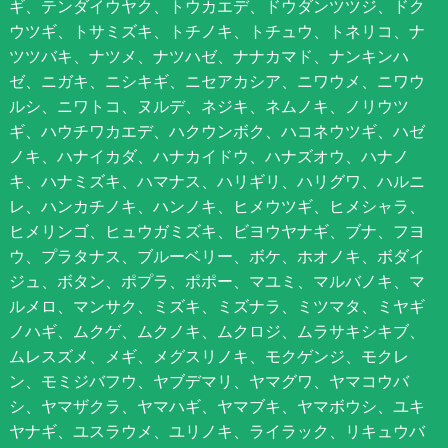
ギ、テンダイウヤク、トウカエデ、ドウダンツツジ、ドク
ウツギ、トサミズキ、トチノキ、トチュウ、トネリコ、ナ
ツツバキ、ナツメ、ナツハゼ、ナナカマド、ナンキンハ
ゼ、ニガキ、ニシキギ、ニセアカシア、ニワウメ、ニワウ
ルシ、ニワトコ、ヌルデ、ネジキ、ネムノキ、ノリウツ
ギ、ハウチワカエデ、ハクウンボク、ハコネウツギ、ハゼ
ノキ、ハナイカダ、ハナカイドウ、ハナズオウ、ハナノ
キ、ハナミズキ、ハマナス、ハリギリ、ハリグワ、ハルニ
レ、ハンカチノキ、ハンノキ、ヒメウツギ、ヒメシャラ、
ヒメリンゴ、ヒュウガミズキ、ビヨウヤナギ、ブナ、フヨ
ウ、プラタナス、ブルーベリー、ボケ、ホオノキ、ボダイ
ジュ、ボタン、ポプラ、ポポー、マユミ、マルバノキ、マ
ルメロ、マンサク、ミズキ、ミズナラ、ミツマタ、ミヤギ
ノハギ、ムクゲ、ムクノキ、ムクロジ、ムラサキシキブ、
ムレスズメ、メギ、メグスリノキ、モクゲンジ、モクレ
ン、モミジバフウ、ヤブデマリ、ヤマグワ、ヤマコウバ
シ、ヤマザクラ、ヤマハギ、ヤマブキ、ヤマボウシ、ユキ
ヤナギ、ユスラウメ、ユリノキ、ライラック、リキュウバ