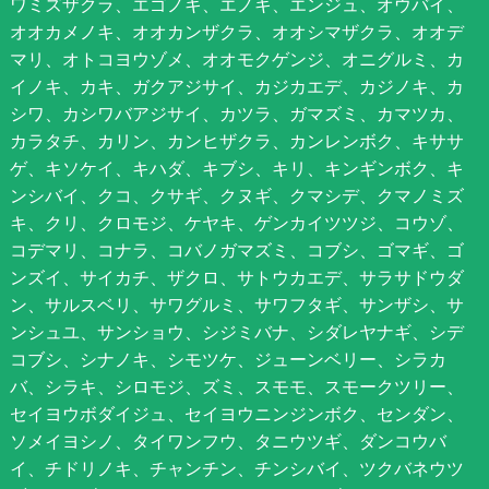
ワミズザクラ、エゴノキ、エノキ、エンジュ、オウバイ、
オオカメノキ、オオカンザクラ、オオシマザクラ、オオデ
マリ、オトコヨウゾメ、オオモクゲンジ、オニグルミ、カ
イノキ、カキ、ガクアジサイ、カジカエデ、カジノキ、カ
シワ、カシワバアジサイ、カツラ、ガマズミ、カマツカ、
カラタチ、カリン、カンヒザクラ、カンレンボク、キササ
ゲ、キソケイ、キハダ、キブシ、キリ、キンギンボク、キ
ンシバイ、クコ、クサギ、クヌギ、クマシデ、クマノミズ
キ、クリ、クロモジ、ケヤキ、ゲンカイツツジ、コウゾ、
コデマリ、コナラ、コバノガマズミ、コブシ、ゴマギ、ゴ
ンズイ、サイカチ、ザクロ、サトウカエデ、サラサドウダ
ン、サルスベリ、サワグルミ、サワフタギ、サンザシ、サ
ンシュユ、サンショウ、シジミバナ、シダレヤナギ、シデ
コブシ、シナノキ、シモツケ、ジューンベリー、シラカ
バ、シラキ、シロモジ、ズミ、スモモ、スモークツリー、
セイヨウボダイジュ、セイヨウニンジンボク、センダン、
ソメイヨシノ、タイワンフウ、タニウツギ、ダンコウバ
イ、チドリノキ、チャンチン、チンシバイ、ツクバネウツ