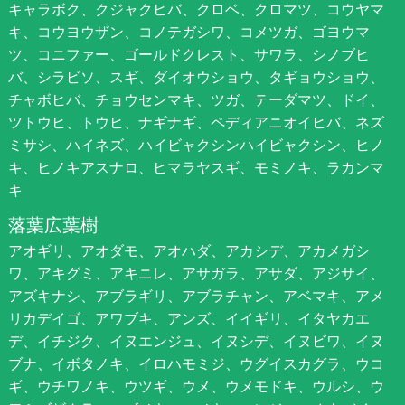
キャラボク、クジャクヒバ、クロベ、クロマツ、コウヤマ
キ、コウヨウザン、コノテガシワ、コメツガ、ゴヨウマ
ツ、コニファー、ゴールドクレスト、サワラ、シノブヒ
バ、シラビソ、スギ、ダイオウショウ、タギョウショウ、
チャボヒバ、チョウセンマキ、ツガ、テーダマツ、ドイ、
ツトウヒ、トウヒ、ナギナギ、ペディアニオイヒバ、ネズ
ミサシ、ハイネズ、ハイビャクシンハイビャクシン、ヒノ
キ、ヒノキアスナロ、ヒマラヤスギ、モミノキ、ラカンマ
キ
落葉広葉樹
アオギリ、アオダモ、アオハダ、アカシデ、アカメガシ
ワ、アキグミ、アキニレ、アサガラ、アサダ、アジサイ、
アズキナシ、アブラギリ、アブラチャン、アベマキ、アメ
リカデイゴ、アワブキ、アンズ、イイギリ、イタヤカエ
デ、イチジク、イヌエンジュ、イヌシデ、イヌビワ、イヌ
ブナ、イボタノキ、イロハモミジ、ウグイスカグラ、ウコ
ギ、ウチワノキ、ウツギ、ウメ、ウメモドキ、ウルシ、ウ