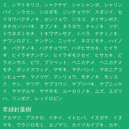
ミ、シマトネリコ、シャクナゲ、シャシャンポ、シャリン
バイ、シラカシ、シロダモ、ジンチョウゲ、スダジイ、セ
イヨウバクチノキ、センリョウ、ソヨゴ、タイサンボク、
タチカンツバキ、タブノキ、タラヨウ、チャノキ、ツゲ、
トウネズミモチ、トキワマンサク、トベラ、ナナミノキ、
ナワシログミ、ナンテン、ニッケイ、ネズミモチ、ハイノ
キ、バクチノキ、ハクチョウゲ、ハマヒサカキ、ヒイラ
ギ、ヒイラギナンテン、ヒイラギモクセイ、ヒサカキ、ピ
ラカンサス、ビワ、プリペット、ベニカナメ、ベニカナメ
モチ、ボックスウッド、マサキ、マテバシイ、マホニアコ
ンヒューサ、マメツゲ、マンリョウ、モチノキ、モッコ
ク、ヤシ、ヤツデ、ヤブコウジ、ヤブツバキ、ヤブニッケ
イ、ヤマグルマ、ヤマモモ、ユーカリノキ、ユズ、ユズリ
ハ、リンボク、レッドロビン
常緑針葉樹
アカマツ、アスナロ、イチイ、イトヒバ、イヌガヤ、イヌ
マキ、ウラジロモミ、エゾマツ、カイヅカイブキ、カヤ、