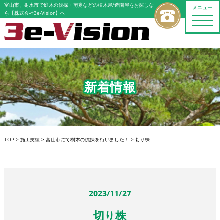
富山市、射水市で庭木の伐採・剪定などの植木屋/造園屋をお探しな
メニュー
ら【株式会社3e-Vision】へ
toggle
naviga
新着情報
TOP
>
施工実績
>
富山市にて樹木の伐採を行いました！
>
切り株
2023/11/27
切り株