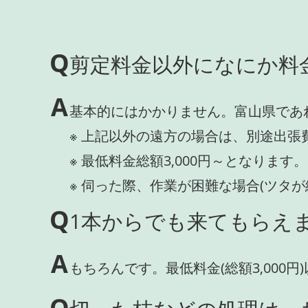
Q
剪定料金以外になにか料
A
基本的にはかかりません。富山県であ
※ 上記以外の遠方の場合は、別途出張
※ 最低料金総額3,000円～となります。
※ 伺った際、作業が困難な場合(ツタ
Q
1本からでも来てもらえま
A
もちろんです。最低料金(総額3,000
Q