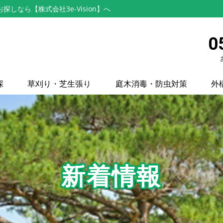
なら【株式会社3e-Vision】へ
0
採
草刈り・芝生張り
庭木消毒・防虫対策
外
新着情報