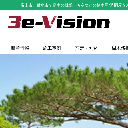
富山市、射水市で庭木の伐採・剪定などの植木屋/造園屋をお探し
新着情報
施工事例
剪定・刈込
樹木伐