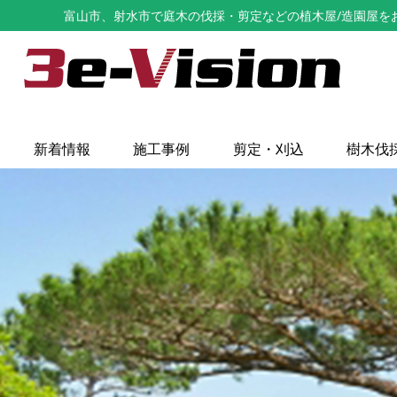
富山市、射水市で庭木の伐採・剪定などの植木屋/造園屋をお探し
新着情報
施工事例
剪定・刈込
樹木伐