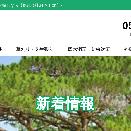
なら【株式会社3e-Vision】へ
0
採
草刈り・芝生張り
庭木消毒・防虫対策
外
新着情報