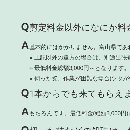
Q
剪定料金以外になにか料
A
基本的にはかかりません。富山県であ
※ 上記以外の遠方の場合は、別途出張
※ 最低料金総額3,000円～となります。
※ 伺った際、作業が困難な場合(ツタ
Q
1本からでも来てもらえま
A
もちろんです。最低料金(総額3,000
Q