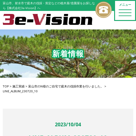
富山市、射水市で庭木の伐採・剪定などの植木屋/造園屋をお探しな
メニュー
ら【株式会社3e-Vision】へ
toggle
naviga
新着情報
TOP
>
施工実績
>
富山市のN様のご自宅で庭木の伐採作業を行いました。
>
LINE_ALBUM_230720_10
2023/10/04