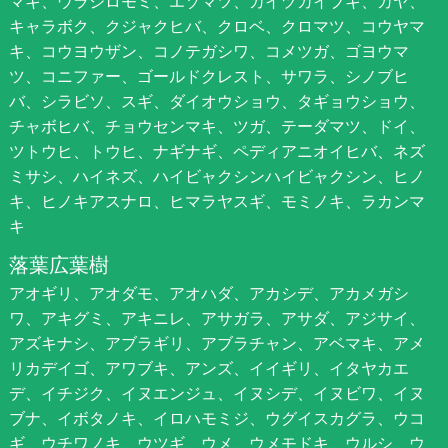
マキ、ウラジロモミ、エゾマツ、カイヅカイブキ、カヤ、
キャラボク、クジャクヒバ、クロベ、クロマツ、コウヤマ
キ、コウヨウザン、コノテガシワ、コメツガ、ゴヨウマ
ツ、コニファー、ゴールドクレスト、サワラ、シノブヒ
バ、シラビソ、スギ、ダイオウショウ、タギョウショウ、
チャボヒバ、チョウセンマキ、ツガ、テーダマツ、ドイ、
ツトウヒ、トウヒ、ナギナギ、ペディアニオイヒバ、ネズ
ミサシ、ハイネズ、ハイビャクシンハイビャクシン、ヒノ
キ、ヒノキアスナロ、ヒマラヤスギ、モミノキ、ラカンマ
キ
落葉広葉樹
アオギリ、アオダモ、アオハダ、アカシデ、アカメガシ
ワ、アキグミ、アキニレ、アサガラ、アサダ、アジサイ、
アズキナシ、アブラギリ、アブラチャン、アベマキ、アメ
リカデイゴ、アワブキ、アンズ、イイギリ、イタヤカエ
デ、イチジク、イヌエンジュ、イヌシデ、イヌビワ、イヌ
ブナ、イボタノキ、イロハモミジ、ウグイスカグラ、ウコ
ギ、ウチワノキ、ウツギ、ウメ、ウメモドキ、ウルシ、ウ