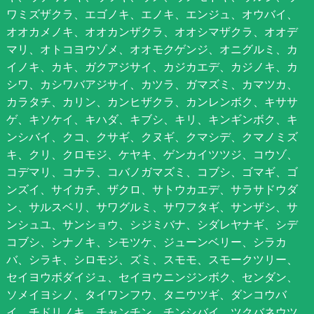
ワミズザクラ、エゴノキ、エノキ、エンジュ、オウバイ、
オオカメノキ、オオカンザクラ、オオシマザクラ、オオデ
マリ、オトコヨウゾメ、オオモクゲンジ、オニグルミ、カ
イノキ、カキ、ガクアジサイ、カジカエデ、カジノキ、カ
シワ、カシワバアジサイ、カツラ、ガマズミ、カマツカ、
カラタチ、カリン、カンヒザクラ、カンレンボク、キササ
ゲ、キソケイ、キハダ、キブシ、キリ、キンギンボク、キ
ンシバイ、クコ、クサギ、クヌギ、クマシデ、クマノミズ
キ、クリ、クロモジ、ケヤキ、ゲンカイツツジ、コウゾ、
コデマリ、コナラ、コバノガマズミ、コブシ、ゴマギ、ゴ
ンズイ、サイカチ、ザクロ、サトウカエデ、サラサドウダ
ン、サルスベリ、サワグルミ、サワフタギ、サンザシ、サ
ンシュユ、サンショウ、シジミバナ、シダレヤナギ、シデ
コブシ、シナノキ、シモツケ、ジューンベリー、シラカ
バ、シラキ、シロモジ、ズミ、スモモ、スモークツリー、
セイヨウボダイジュ、セイヨウニンジンボク、センダン、
ソメイヨシノ、タイワンフウ、タニウツギ、ダンコウバ
イ、チドリノキ、チャンチン、チンシバイ、ツクバネウツ