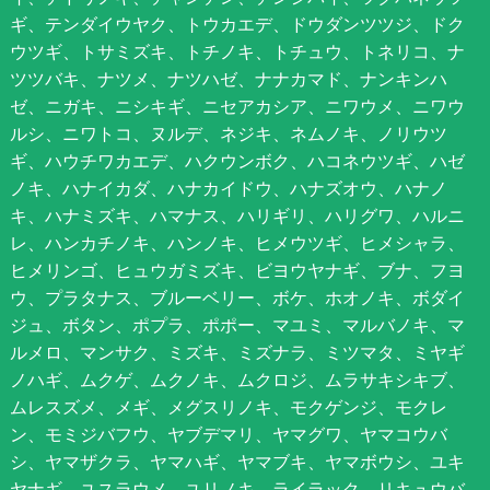
ギ、テンダイウヤク、トウカエデ、ドウダンツツジ、ドク
ウツギ、トサミズキ、トチノキ、トチュウ、トネリコ、ナ
ツツバキ、ナツメ、ナツハゼ、ナナカマド、ナンキンハ
ゼ、ニガキ、ニシキギ、ニセアカシア、ニワウメ、ニワウ
ルシ、ニワトコ、ヌルデ、ネジキ、ネムノキ、ノリウツ
ギ、ハウチワカエデ、ハクウンボク、ハコネウツギ、ハゼ
ノキ、ハナイカダ、ハナカイドウ、ハナズオウ、ハナノ
キ、ハナミズキ、ハマナス、ハリギリ、ハリグワ、ハルニ
レ、ハンカチノキ、ハンノキ、ヒメウツギ、ヒメシャラ、
ヒメリンゴ、ヒュウガミズキ、ビヨウヤナギ、ブナ、フヨ
ウ、プラタナス、ブルーベリー、ボケ、ホオノキ、ボダイ
ジュ、ボタン、ポプラ、ポポー、マユミ、マルバノキ、マ
ルメロ、マンサク、ミズキ、ミズナラ、ミツマタ、ミヤギ
ノハギ、ムクゲ、ムクノキ、ムクロジ、ムラサキシキブ、
ムレスズメ、メギ、メグスリノキ、モクゲンジ、モクレ
ン、モミジバフウ、ヤブデマリ、ヤマグワ、ヤマコウバ
シ、ヤマザクラ、ヤマハギ、ヤマブキ、ヤマボウシ、ユキ
ヤナギ、ユスラウメ、ユリノキ、ライラック、リキュウバ