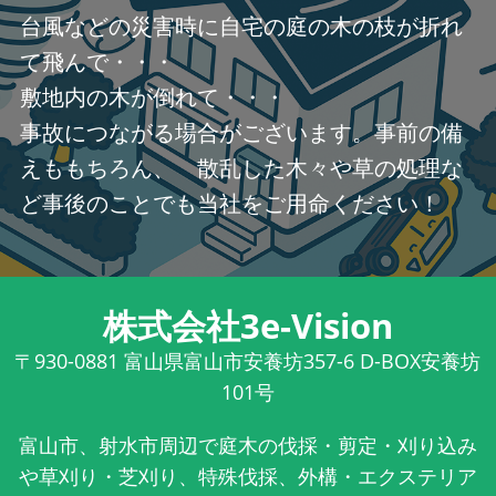
台風などの災害時に自宅の庭の木の枝が折れ
て飛んで・・・
敷地内の木が倒れて・・・
事故につながる場合がございます。事前の備
えももちろん、 散乱した木々や草の処理な
ど事後のことでも当社をご用命ください！
株式会社3e-Vision
〒930-0881
富山県富山市安養坊357-6 D-BOX安養坊
101号
富山市、射水市周辺で庭木の伐採・剪定・刈り込み
や草刈り・芝刈り、特殊伐採、外構・エクステリア