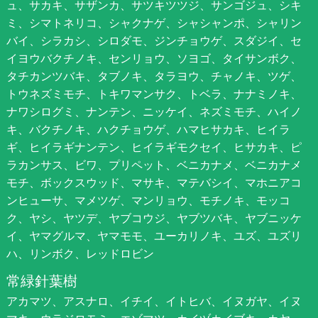
ュ、サカキ、サザンカ、サツキツツジ、サンゴジュ、シキ
ミ、シマトネリコ、シャクナゲ、シャシャンポ、シャリン
バイ、シラカシ、シロダモ、ジンチョウゲ、スダジイ、セ
イヨウバクチノキ、センリョウ、ソヨゴ、タイサンボク、
タチカンツバキ、タブノキ、タラヨウ、チャノキ、ツゲ、
トウネズミモチ、トキワマンサク、トベラ、ナナミノキ、
ナワシログミ、ナンテン、ニッケイ、ネズミモチ、ハイノ
キ、バクチノキ、ハクチョウゲ、ハマヒサカキ、ヒイラ
ギ、ヒイラギナンテン、ヒイラギモクセイ、ヒサカキ、ピ
ラカンサス、ビワ、プリペット、ベニカナメ、ベニカナメ
モチ、ボックスウッド、マサキ、マテバシイ、マホニアコ
ンヒューサ、マメツゲ、マンリョウ、モチノキ、モッコ
ク、ヤシ、ヤツデ、ヤブコウジ、ヤブツバキ、ヤブニッケ
イ、ヤマグルマ、ヤマモモ、ユーカリノキ、ユズ、ユズリ
ハ、リンボク、レッドロビン
常緑針葉樹
アカマツ、アスナロ、イチイ、イトヒバ、イヌガヤ、イヌ