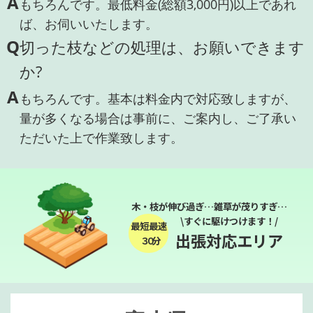
A
もちろんです。最低料金(総額3,000円)以上であれ
ば、お伺いいたします。
Q
切った枝などの処理は、お願いできます
か?
A
もちろんです。基本は料金内で対応致しますが、
量が多くなる場合は事前に、ご案内し、ご了承い
ただいた上で作業致します。
木・枝が伸び過ぎ…雑草が茂りすぎ…
\すぐに駆けつけます！/
最短最速
出張対応エリア
３０分