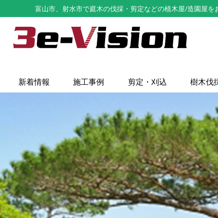
富山市、射水市で庭木の伐採・剪定などの植木屋/造園屋をお探し
新着情報
施工事例
剪定・刈込
樹木伐