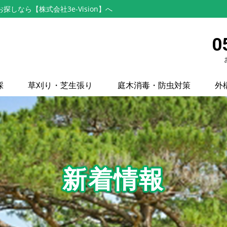
なら【株式会社3e-Vision】へ
0
採
草刈り・芝生張り
庭木消毒・防虫対策
外
新着情報