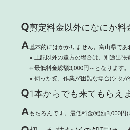
Q
剪定料金以外になにか料
A
基本的にはかかりません。富山県であ
※ 上記以外の遠方の場合は、別途出張
※ 最低料金総額3,000円～となります。
※ 伺った際、作業が困難な場合(ツタ
Q
1本からでも来てもらえま
A
もちろんです。最低料金(総額3,000
Q