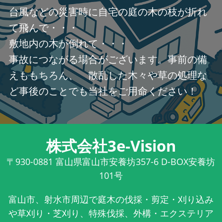
台風などの災害時に自宅の庭の木の枝が折れ
て飛んで・・・
敷地内の木が倒れて・・・
事故につながる場合がございます。事前の備
えももちろん、 散乱した木々や草の処理な
ど事後のことでも当社をご用命ください！
株式会社3e-Vision
〒930-0881
富山県富山市安養坊357-6 D-BOX安養坊
101号
富山市、射水市周辺で庭木の伐採・剪定・刈り込み
や草刈り・芝刈り、特殊伐採、外構・エクステリア