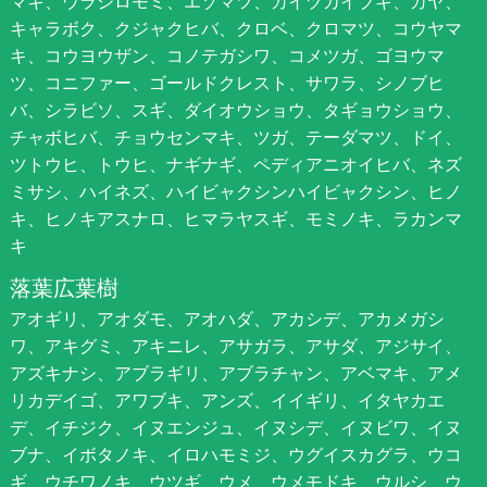
マキ、ウラジロモミ、エゾマツ、カイヅカイブキ、カヤ、
キャラボク、クジャクヒバ、クロベ、クロマツ、コウヤマ
キ、コウヨウザン、コノテガシワ、コメツガ、ゴヨウマ
ツ、コニファー、ゴールドクレスト、サワラ、シノブヒ
バ、シラビソ、スギ、ダイオウショウ、タギョウショウ、
チャボヒバ、チョウセンマキ、ツガ、テーダマツ、ドイ、
ツトウヒ、トウヒ、ナギナギ、ペディアニオイヒバ、ネズ
ミサシ、ハイネズ、ハイビャクシンハイビャクシン、ヒノ
キ、ヒノキアスナロ、ヒマラヤスギ、モミノキ、ラカンマ
キ
落葉広葉樹
アオギリ、アオダモ、アオハダ、アカシデ、アカメガシ
ワ、アキグミ、アキニレ、アサガラ、アサダ、アジサイ、
アズキナシ、アブラギリ、アブラチャン、アベマキ、アメ
リカデイゴ、アワブキ、アンズ、イイギリ、イタヤカエ
デ、イチジク、イヌエンジュ、イヌシデ、イヌビワ、イヌ
ブナ、イボタノキ、イロハモミジ、ウグイスカグラ、ウコ
ギ、ウチワノキ、ウツギ、ウメ、ウメモドキ、ウルシ、ウ