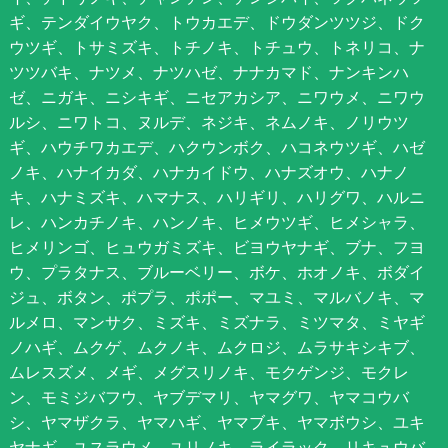
ギ、テンダイウヤク、トウカエデ、ドウダンツツジ、ドク
ウツギ、トサミズキ、トチノキ、トチュウ、トネリコ、ナ
ツツバキ、ナツメ、ナツハゼ、ナナカマド、ナンキンハ
ゼ、ニガキ、ニシキギ、ニセアカシア、ニワウメ、ニワウ
ルシ、ニワトコ、ヌルデ、ネジキ、ネムノキ、ノリウツ
ギ、ハウチワカエデ、ハクウンボク、ハコネウツギ、ハゼ
ノキ、ハナイカダ、ハナカイドウ、ハナズオウ、ハナノ
キ、ハナミズキ、ハマナス、ハリギリ、ハリグワ、ハルニ
レ、ハンカチノキ、ハンノキ、ヒメウツギ、ヒメシャラ、
ヒメリンゴ、ヒュウガミズキ、ビヨウヤナギ、ブナ、フヨ
ウ、プラタナス、ブルーベリー、ボケ、ホオノキ、ボダイ
ジュ、ボタン、ポプラ、ポポー、マユミ、マルバノキ、マ
ルメロ、マンサク、ミズキ、ミズナラ、ミツマタ、ミヤギ
ノハギ、ムクゲ、ムクノキ、ムクロジ、ムラサキシキブ、
ムレスズメ、メギ、メグスリノキ、モクゲンジ、モクレ
ン、モミジバフウ、ヤブデマリ、ヤマグワ、ヤマコウバ
シ、ヤマザクラ、ヤマハギ、ヤマブキ、ヤマボウシ、ユキ
ヤナギ、ユスラウメ、ユリノキ、ライラック、リキュウバ