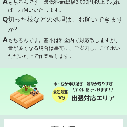
A
もちろんです。最低料金(総額3,000円)以上であれ
ば、お伺いいたします。
Q
切った枝などの処理は、お願いできます
か?
A
もちろんです。基本は料金内で対応致しますが、
量が多くなる場合は事前に、ご案内し、ご了承い
ただいた上で作業致します。
木・枝が伸び過ぎ…雑草が茂りすぎ…
\すぐに駆けつけます！/
最短最速
出張対応エリア
３０分