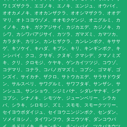
ワミズザクラ、エゴノキ、エノキ、エンジュ、オウバイ、
オオカメノキ、オオカンザクラ、オオシマザクラ、オオデ
マリ、オトコヨウゾメ、オオモクゲンジ、オニグルミ、カ
イノキ、カキ、ガクアジサイ、カジカエデ、カジノキ、カ
シワ、カシワバアジサイ、カツラ、ガマズミ、カマツカ、
カラタチ、カリン、カンヒザクラ、カンレンボク、キササ
ゲ、キソケイ、キハダ、キブシ、キリ、キンギンボク、キ
ンシバイ、クコ、クサギ、クヌギ、クマシデ、クマノミズ
キ、クリ、クロモジ、ケヤキ、ゲンカイツツジ、コウゾ、
コデマリ、コナラ、コバノガマズミ、コブシ、ゴマギ、ゴ
ンズイ、サイカチ、ザクロ、サトウカエデ、サラサドウダ
ン、サルスベリ、サワグルミ、サワフタギ、サンザシ、サ
ンシュユ、サンショウ、シジミバナ、シダレヤナギ、シデ
コブシ、シナノキ、シモツケ、ジューンベリー、シラカ
バ、シラキ、シロモジ、ズミ、スモモ、スモークツリー、
セイヨウボダイジュ、セイヨウニンジンボク、センダン、
ソメイヨシノ、タイワンフウ、タニウツギ、ダンコウバ
イ、チドリノキ、チャンチン、チンシバイ、ツクバネウツ