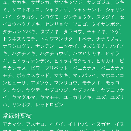
ュ、サカキ、サザンカ、サツキツツジ、サンゴジュ、シキ
ミ、シマトネリコ、シャクナゲ、シャシャンポ、シャリン
バイ、シラカシ、シロダモ、ジンチョウゲ、スダジイ、セ
イヨウバクチノキ、センリョウ、ソヨゴ、タイサンボク、
タチカンツバキ、タブノキ、タラヨウ、チャノキ、ツゲ、
トウネズミモチ、トキワマンサク、トベラ、ナナミノキ、
ナワシログミ、ナンテン、ニッケイ、ネズミモチ、ハイノ
キ、バクチノキ、ハクチョウゲ、ハマヒサカキ、ヒイラ
ギ、ヒイラギナンテン、ヒイラギモクセイ、ヒサカキ、ピ
ラカンサス、ビワ、プリペット、ベニカナメ、ベニカナメ
モチ、ボックスウッド、マサキ、マテバシイ、マホニアコ
ンヒューサ、マメツゲ、マンリョウ、モチノキ、モッコ
ク、ヤシ、ヤツデ、ヤブコウジ、ヤブツバキ、ヤブニッケ
イ、ヤマグルマ、ヤマモモ、ユーカリノキ、ユズ、ユズリ
ハ、リンボク、レッドロビン
常緑針葉樹
アカマツ、アスナロ、イチイ、イトヒバ、イヌガヤ、イヌ