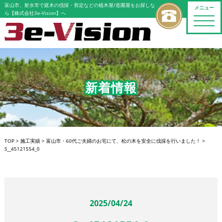
富山市、射水市で庭木の伐採・剪定などの植木屋/造園屋をお探しな
メニュー
ら【株式会社3e-Vision】へ
toggle
naviga
新着情報
TOP
>
施工実績
>
富山市・60代ご夫婦のお宅にて、松の木を安全に伐採を行いました！
>
S__45121554_0
2025/04/24