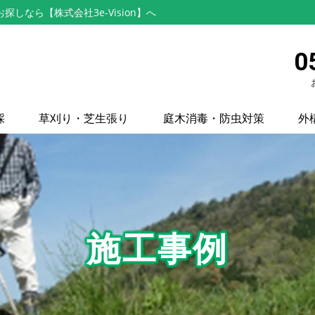
なら【株式会社3e-Vision】へ
0
採
草刈り・芝生張り
庭木消毒・防虫対策
外
施工事例