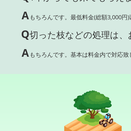
A
もちろんです。最低料金(総額3,000
Q
切った枝などの処理は、
A
もちろんです。基本は料金内で対応致