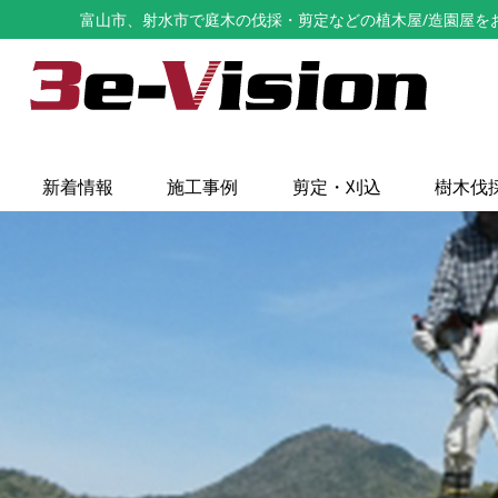
富山市、射水市で庭木の伐採・剪定などの植木屋/造園屋をお探し
新着情報
施工事例
剪定・刈込
樹木伐