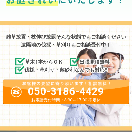
雑草放置・枝伸び放題そんな状態でもご相談ください
遠隔地の伐採・草刈りもご相談受付中！
草木1本からＯＫ
出張見積無料
伐採・草刈り・敷砂利なんでも対応!!
050-3186-4429
お電話受付時間：8:30～17:00 不定休