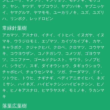
ンヒューサ、マメツゲ、マンリョウ、モチノキ、モッコ
ク、ヤシ、ヤツデ、ヤブコウジ、ヤブツバキ、ヤブニッケ
イ、ヤマグルマ、ヤマモモ、ユーカリノキ、ユズ、ユズリ
ハ、リンボク、レッドロビン
常緑針葉樹
アカマツ、アスナロ、イチイ、イトヒバ、イヌガヤ、イヌ
マキ、ウラジロモミ、エゾマツ、カイヅカイブキ、カヤ、
キャラボク、クジャクヒバ、クロベ、クロマツ、コウヤマ
キ、コウヨウザン、コノテガシワ、コメツガ、ゴヨウマ
ツ、コニファー、ゴールドクレスト、サワラ、シノブヒ
バ、シラビソ、スギ、ダイオウショウ、タギョウショウ、
チャボヒバ、チョウセンマキ、ツガ、テーダマツ、ドイ、
ツトウヒ、トウヒ、ナギナギ、ペディアニオイヒバ、ネズ
ミサシ、ハイネズ、ハイビャクシンハイビャクシン、ヒノ
キ、ヒノキアスナロ、ヒマラヤスギ、モミノキ、ラカンマ
キ
落葉広葉樹