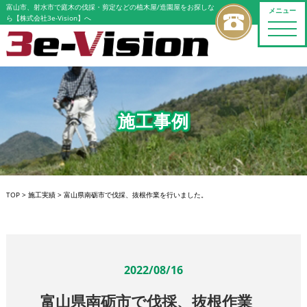
富山市、射水市で庭木の伐採・剪定などの植木屋/造園屋をお探しな
メニュー
ら【株式会社3e-Vision】へ
toggle
naviga
施工事例
TOP
>
施工実績
>
富山県南砺市で伐採、抜根作業を行いました。
2022/08/16
富山県南砺市で伐採、抜根作業