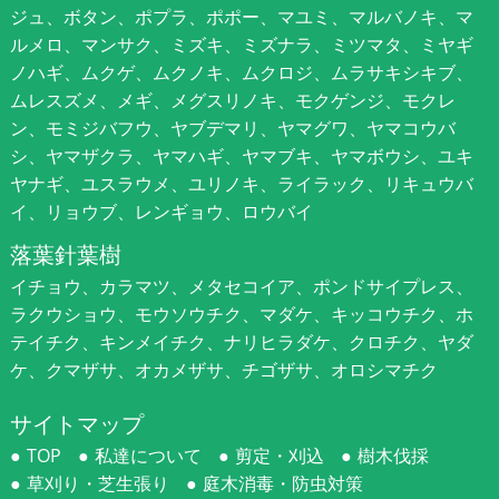
ジュ、ボタン、ポプラ、ポポー、マユミ、マルバノキ、マ
ルメロ、マンサク、ミズキ、ミズナラ、ミツマタ、ミヤギ
ノハギ、ムクゲ、ムクノキ、ムクロジ、ムラサキシキブ、
ムレスズメ、メギ、メグスリノキ、モクゲンジ、モクレ
ン、モミジバフウ、ヤブデマリ、ヤマグワ、ヤマコウバ
シ、ヤマザクラ、ヤマハギ、ヤマブキ、ヤマボウシ、ユキ
ヤナギ、ユスラウメ、ユリノキ、ライラック、リキュウバ
イ、リョウブ、レンギョウ、ロウバイ
落葉針葉樹
イチョウ、カラマツ、メタセコイア、ポンドサイプレス、
ラクウショウ、モウソウチク、マダケ、キッコウチク、ホ
テイチク、キンメイチク、ナリヒラダケ、クロチク、ヤダ
ケ、クマザサ、オカメザサ、チゴザサ、オロシマチク
サイトマップ
TOP
私達について
剪定・刈込
樹木伐採
草刈り・芝生張り
庭木消毒・防虫対策