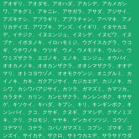
アオギリ、アオダモ、アオハダ、アカシデ、アカメガシ
ワ、アキグミ、アキニレ、アサガラ、アサダ、アジサイ、
アズキナシ、アブラギリ、アブラチャン、アベマキ、アメ
リカデイゴ、アワブキ、アンズ、イイギリ、イタヤカエ
デ、イチジク、イヌエンジュ、イヌシデ、イヌビワ、イヌ
ブナ、イボタノキ、イロハモミジ、ウグイスカグラ、ウコ
ギ、ウチワノキ、ウツギ、ウメ、ウメモドキ、ウルシ、ウ
ワミズザクラ、エゴノキ、エノキ、エンジュ、オウバイ、
オオカメノキ、オオカンザクラ、オオシマザクラ、オオデ
マリ、オトコヨウゾメ、オオモクゲンジ、オニグルミ、カ
イノキ、カキ、ガクアジサイ、カジカエデ、カジノキ、カ
シワ、カシワバアジサイ、カツラ、ガマズミ、カマツカ、
カラタチ、カリン、カンヒザクラ、カンレンボク、キササ
ゲ、キソケイ、キハダ、キブシ、キリ、キンギンボク、キ
ンシバイ、クコ、クサギ、クヌギ、クマシデ、クマノミズ
キ、クリ、クロモジ、ケヤキ、ゲンカイツツジ、コウゾ、
コデマリ、コナラ、コバノガマズミ、コブシ、ゴマギ、ゴ
ンズイ、サイカチ、ザクロ、サトウカエデ、サラサドウダ