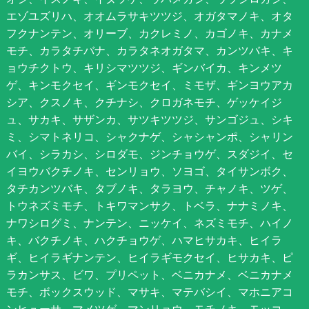
エゾユズリハ、オオムラサキツツジ、オガタマノキ、オタ
フクナンテン、オリーブ、カクレミノ、カゴノキ、カナメ
モチ、カラタチバナ、カラタネオガタマ、カンツバキ、キ
ョウチクトウ、キリシマツツジ、ギンバイカ、キンメツ
ゲ、キンモクセイ、ギンモクセイ、ミモザ、ギンヨウアカ
シア、クスノキ、クチナシ、クロガネモチ、ゲッケイジ
ュ、サカキ、サザンカ、サツキツツジ、サンゴジュ、シキ
ミ、シマトネリコ、シャクナゲ、シャシャンポ、シャリン
バイ、シラカシ、シロダモ、ジンチョウゲ、スダジイ、セ
イヨウバクチノキ、センリョウ、ソヨゴ、タイサンボク、
タチカンツバキ、タブノキ、タラヨウ、チャノキ、ツゲ、
トウネズミモチ、トキワマンサク、トベラ、ナナミノキ、
ナワシログミ、ナンテン、ニッケイ、ネズミモチ、ハイノ
キ、バクチノキ、ハクチョウゲ、ハマヒサカキ、ヒイラ
ギ、ヒイラギナンテン、ヒイラギモクセイ、ヒサカキ、ピ
ラカンサス、ビワ、プリペット、ベニカナメ、ベニカナメ
モチ、ボックスウッド、マサキ、マテバシイ、マホニアコ