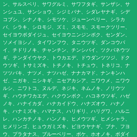
ン、サルスベリ、サワグルミ、サワフタギ、サンザシ、サ
ンシュユ、サンショウ、シジミバナ、シダレヤナギ、シデ
コブシ、シナノキ、シモツケ、ジューンベリー、シラカ
バ、シラキ、シロモジ、ズミ、スモモ、スモークツリー、
セイヨウボダイジュ、セイヨウニンジンボク、センダン、
ソメイヨシノ、タイワンフウ、タニウツギ、ダンコウバ
イ、チドリノキ、チャンチン、チンシバイ、ツクバネウツ
ギ、テンダイウヤク、トウカエデ、ドウダンツツジ、ドク
ウツギ、トサミズキ、トチノキ、トチュウ、トネリコ、ナ
ツツバキ、ナツメ、ナツハゼ、ナナカマド、ナンキンハ
ゼ、ニガキ、ニシキギ、ニセアカシア、ニワウメ、ニワウ
ルシ、ニワトコ、ヌルデ、ネジキ、ネムノキ、ノリウツ
ギ、ハウチワカエデ、ハクウンボク、ハコネウツギ、ハゼ
ノキ、ハナイカダ、ハナカイドウ、ハナズオウ、ハナノ
キ、ハナミズキ、ハマナス、ハリギリ、ハリグワ、ハルニ
レ、ハンカチノキ、ハンノキ、ヒメウツギ、ヒメシャラ、
ヒメリンゴ、ヒュウガミズキ、ビヨウヤナギ、ブナ、フヨ
ウ、プラタナス、ブルーベリー、ボケ、ホオノキ、ボダイ