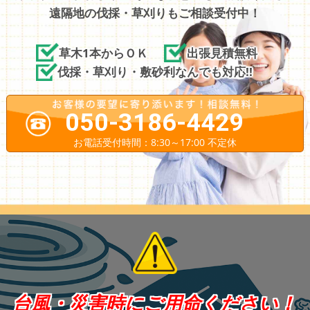
遠隔地の伐採・草刈りもご相談受付中！
草木1本からＯＫ
出張見積無料
伐採・草刈り・敷砂利なんでも対応!!
050-3186-4429
お電話受付時間：8:30～17:00 不定休
台風・災害時にご用命ください！