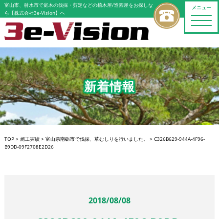
富山市、射水市で庭木の伐採・剪定などの植木屋/造園屋をお探しな
メニュー
ら【株式会社3e-Vision】へ
toggle
naviga
新着情報
TOP
>
施工実績
>
富山県南砺市で伐採、草むしりを行いました。
>
C326B629-944A-4F96-
B9DD-09F2708E2D26
2018/08/08