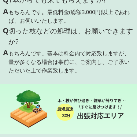
A
もちろんです。最低料金(総額3,000円)以上であれ
ば、お伺いいたします。
Q
切った枝などの処理は、お願いできます
か?
A
もちろんです。基本は料金内で対応致しますが、
量が多くなる場合は事前に、ご案内し、ご了承い
ただいた上で作業致します。
木・枝が伸び過ぎ…雑草が茂りすぎ…
\すぐに駆けつけます！/
最短最速
出張対応エリア
３０分