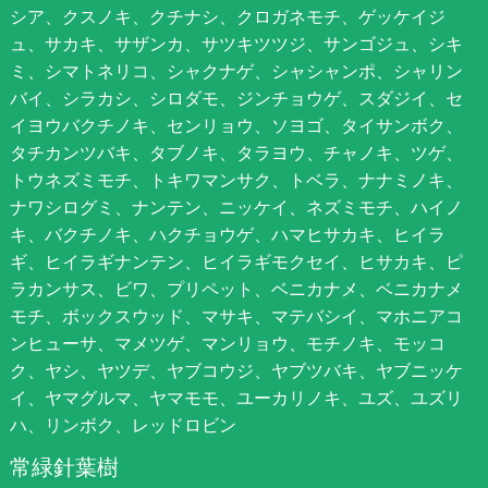
シア、クスノキ、クチナシ、クロガネモチ、ゲッケイジ
ュ、サカキ、サザンカ、サツキツツジ、サンゴジュ、シキ
ミ、シマトネリコ、シャクナゲ、シャシャンポ、シャリン
バイ、シラカシ、シロダモ、ジンチョウゲ、スダジイ、セ
イヨウバクチノキ、センリョウ、ソヨゴ、タイサンボク、
タチカンツバキ、タブノキ、タラヨウ、チャノキ、ツゲ、
トウネズミモチ、トキワマンサク、トベラ、ナナミノキ、
ナワシログミ、ナンテン、ニッケイ、ネズミモチ、ハイノ
キ、バクチノキ、ハクチョウゲ、ハマヒサカキ、ヒイラ
ギ、ヒイラギナンテン、ヒイラギモクセイ、ヒサカキ、ピ
ラカンサス、ビワ、プリペット、ベニカナメ、ベニカナメ
モチ、ボックスウッド、マサキ、マテバシイ、マホニアコ
ンヒューサ、マメツゲ、マンリョウ、モチノキ、モッコ
ク、ヤシ、ヤツデ、ヤブコウジ、ヤブツバキ、ヤブニッケ
イ、ヤマグルマ、ヤマモモ、ユーカリノキ、ユズ、ユズリ
ハ、リンボク、レッドロビン
常緑針葉樹