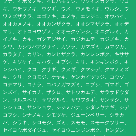
ブナ、イボタノキ、イロハモミジ、ウグイスカグラ、ウコ
ギ、ウチワノキ、ウツギ、ウメ、ウメモドキ、ウルシ、ウ
ワミズザクラ、エゴノキ、エノキ、エンジュ、オウバイ、
オオカメノキ、オオカンザクラ、オオシマザクラ、オオデ
マリ、オトコヨウゾメ、オオモクゲンジ、オニグルミ、カ
イノキ、カキ、ガクアジサイ、カジカエデ、カジノキ、カ
シワ、カシワバアジサイ、カツラ、ガマズミ、カマツカ、
カラタチ、カリン、カンヒザクラ、カンレンボク、キササ
ゲ、キソケイ、キハダ、キブシ、キリ、キンギンボク、キ
ンシバイ、クコ、クサギ、クヌギ、クマシデ、クマノミズ
キ、クリ、クロモジ、ケヤキ、ゲンカイツツジ、コウゾ、
コデマリ、コナラ、コバノガマズミ、コブシ、ゴマギ、ゴ
ンズイ、サイカチ、ザクロ、サトウカエデ、サラサドウダ
ン、サルスベリ、サワグルミ、サワフタギ、サンザシ、サ
ンシュユ、サンショウ、シジミバナ、シダレヤナギ、シデ
コブシ、シナノキ、シモツケ、ジューンベリー、シラカ
バ、シラキ、シロモジ、ズミ、スモモ、スモークツリー、
セイヨウボダイジュ、セイヨウニンジンボク、センダン、