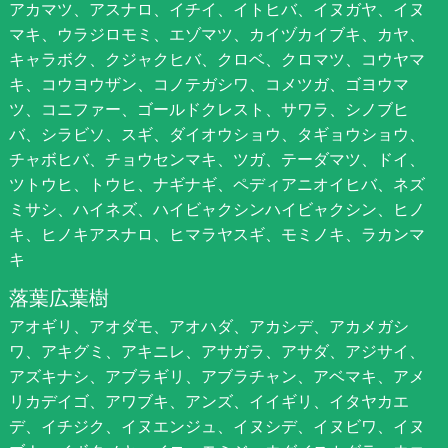
アカマツ、アスナロ、イチイ、イトヒバ、イヌガヤ、イヌ
マキ、ウラジロモミ、エゾマツ、カイヅカイブキ、カヤ、
キャラボク、クジャクヒバ、クロベ、クロマツ、コウヤマ
キ、コウヨウザン、コノテガシワ、コメツガ、ゴヨウマ
ツ、コニファー、ゴールドクレスト、サワラ、シノブヒ
バ、シラビソ、スギ、ダイオウショウ、タギョウショウ、
チャボヒバ、チョウセンマキ、ツガ、テーダマツ、ドイ、
ツトウヒ、トウヒ、ナギナギ、ペディアニオイヒバ、ネズ
ミサシ、ハイネズ、ハイビャクシンハイビャクシン、ヒノ
キ、ヒノキアスナロ、ヒマラヤスギ、モミノキ、ラカンマ
キ
落葉広葉樹
アオギリ、アオダモ、アオハダ、アカシデ、アカメガシ
ワ、アキグミ、アキニレ、アサガラ、アサダ、アジサイ、
アズキナシ、アブラギリ、アブラチャン、アベマキ、アメ
リカデイゴ、アワブキ、アンズ、イイギリ、イタヤカエ
デ、イチジク、イヌエンジュ、イヌシデ、イヌビワ、イヌ