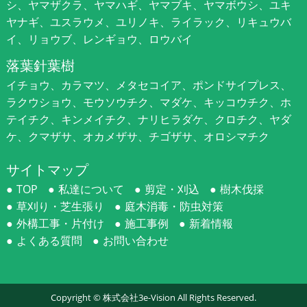
シ、ヤマザクラ、ヤマハギ、ヤマブキ、ヤマボウシ、ユキ
ヤナギ、ユスラウメ、ユリノキ、ライラック、リキュウバ
イ、リョウブ、レンギョウ、ロウバイ
落葉針葉樹
イチョウ、カラマツ、メタセコイア、ポンドサイプレス、
ラクウショウ、モウソウチク、マダケ、キッコウチク、ホ
テイチク、キンメイチク、ナリヒラダケ、クロチク、ヤダ
ケ、クマザサ、オカメザサ、チゴザサ、オロシマチク
サイトマップ
TOP
私達について
剪定・刈込
樹木伐採
草刈り・芝生張り
庭木消毒・防虫対策
外構工事・片付け
施工事例
新着情報
よくある質問
お問い合わせ
Copyright ©
株式会社3e-Vision
All Rights Reserved.