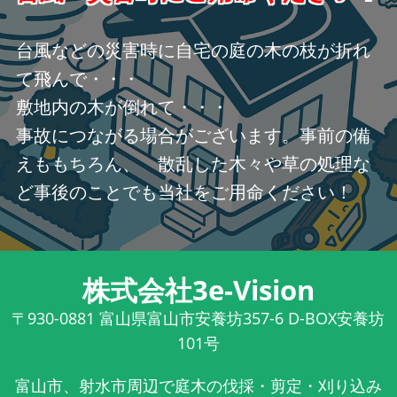
台風などの災害時に自宅の庭の木の枝が折れ
て飛んで・・・
敷地内の木が倒れて・・・
事故につながる場合がございます。事前の備
えももちろん、 散乱した木々や草の処理な
ど事後のことでも当社をご用命ください！
株式会社3e-Vision
〒930-0881
富山県富山市安養坊357-6 D-BOX安養坊
101号
富山市、射水市周辺で庭木の伐採・剪定・刈り込み