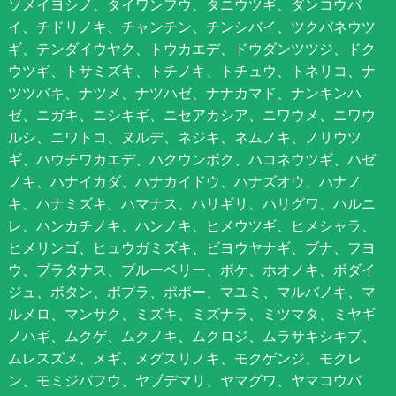
ソメイヨシノ、タイワンフウ、タニウツギ、ダンコウバ
イ、チドリノキ、チャンチン、チンシバイ、ツクバネウツ
ギ、テンダイウヤク、トウカエデ、ドウダンツツジ、ドク
ウツギ、トサミズキ、トチノキ、トチュウ、トネリコ、ナ
ツツバキ、ナツメ、ナツハゼ、ナナカマド、ナンキンハ
ゼ、ニガキ、ニシキギ、ニセアカシア、ニワウメ、ニワウ
ルシ、ニワトコ、ヌルデ、ネジキ、ネムノキ、ノリウツ
ギ、ハウチワカエデ、ハクウンボク、ハコネウツギ、ハゼ
ノキ、ハナイカダ、ハナカイドウ、ハナズオウ、ハナノ
キ、ハナミズキ、ハマナス、ハリギリ、ハリグワ、ハルニ
レ、ハンカチノキ、ハンノキ、ヒメウツギ、ヒメシャラ、
ヒメリンゴ、ヒュウガミズキ、ビヨウヤナギ、ブナ、フヨ
ウ、プラタナス、ブルーベリー、ボケ、ホオノキ、ボダイ
ジュ、ボタン、ポプラ、ポポー、マユミ、マルバノキ、マ
ルメロ、マンサク、ミズキ、ミズナラ、ミツマタ、ミヤギ
ノハギ、ムクゲ、ムクノキ、ムクロジ、ムラサキシキブ、
ムレスズメ、メギ、メグスリノキ、モクゲンジ、モクレ
ン、モミジバフウ、ヤブデマリ、ヤマグワ、ヤマコウバ