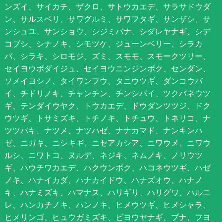
ンズイ、サイカチ、ザクロ、サトウカエデ、サラサドウダ
ン、サルスベリ、サワグルミ、サワフタギ、サンザシ、サ
ンシュユ、サンショウ、シジミバナ、シダレヤナギ、シデ
コブシ、シナノキ、シモツケ、ジューンベリー、シラカ
バ、シラキ、シロモジ、ズミ、スモモ、スモークツリー、
セイヨウボダイジュ、セイヨウニンジンボク、センダン、
ソメイヨシノ、タイワンフウ、タニウツギ、ダンコウバ
イ、チドリノキ、チャンチン、チンシバイ、ツクバネウツ
ギ、テンダイウヤク、トウカエデ、ドウダンツツジ、ドク
ウツギ、トサミズキ、トチノキ、トチュウ、トネリコ、ナ
ツツバキ、ナツメ、ナツハゼ、ナナカマド、ナンキンハ
ゼ、ニガキ、ニシキギ、ニセアカシア、ニワウメ、ニワウ
ルシ、ニワトコ、ヌルデ、ネジキ、ネムノキ、ノリウツ
ギ、ハウチワカエデ、ハクウンボク、ハコネウツギ、ハゼ
ノキ、ハナイカダ、ハナカイドウ、ハナズオウ、ハナノ
キ、ハナミズキ、ハマナス、ハリギリ、ハリグワ、ハルニ
レ、ハンカチノキ、ハンノキ、ヒメウツギ、ヒメシャラ、
ヒメリンゴ、ヒュウガミズキ、ビヨウヤナギ、ブナ、フヨ