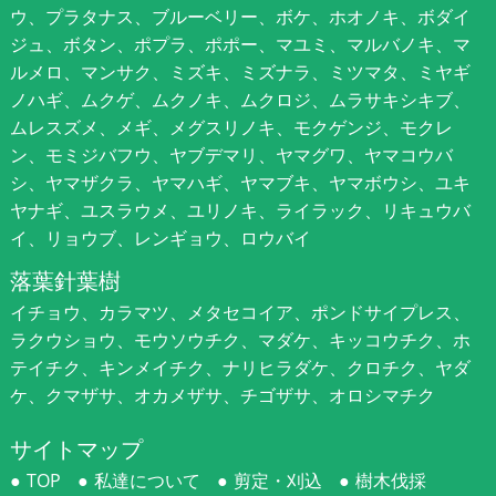
ウ、プラタナス、ブルーベリー、ボケ、ホオノキ、ボダイ
ジュ、ボタン、ポプラ、ポポー、マユミ、マルバノキ、マ
ルメロ、マンサク、ミズキ、ミズナラ、ミツマタ、ミヤギ
ノハギ、ムクゲ、ムクノキ、ムクロジ、ムラサキシキブ、
ムレスズメ、メギ、メグスリノキ、モクゲンジ、モクレ
ン、モミジバフウ、ヤブデマリ、ヤマグワ、ヤマコウバ
シ、ヤマザクラ、ヤマハギ、ヤマブキ、ヤマボウシ、ユキ
ヤナギ、ユスラウメ、ユリノキ、ライラック、リキュウバ
イ、リョウブ、レンギョウ、ロウバイ
落葉針葉樹
イチョウ、カラマツ、メタセコイア、ポンドサイプレス、
ラクウショウ、モウソウチク、マダケ、キッコウチク、ホ
テイチク、キンメイチク、ナリヒラダケ、クロチク、ヤダ
ケ、クマザサ、オカメザサ、チゴザサ、オロシマチク
サイトマップ
TOP
私達について
剪定・刈込
樹木伐採