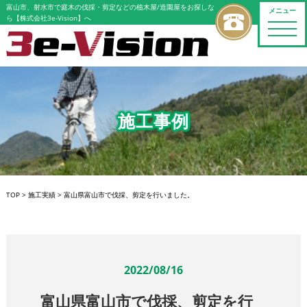
富山市、射水市で庭木の伐採・剪定などの植木屋/造園屋をお探しな
メニュー
ら【株式会社3e-Vision】へ
toggle
naviga
施工事例
TOP
>
施工実績
>
富山県富山市で伐採、剪定を行いました。
2022/08/16
富山県富山市で伐採、剪定を行