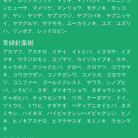
モチ、ボックスウッド、マサキ、マテバシイ、マホニアコ
ンヒューサ、マメツゲ、マンリョウ、モチノキ、モッコ
ク、ヤシ、ヤツデ、ヤブコウジ、ヤブツバキ、ヤブニッケ
イ、ヤマグルマ、ヤマモモ、ユーカリノキ、ユズ、ユズリ
ハ、リンボク、レッドロビン
常緑針葉樹
アカマツ、アスナロ、イチイ、イトヒバ、イヌガヤ、イヌ
マキ、ウラジロモミ、エゾマツ、カイヅカイブキ、カヤ、
キャラボク、クジャクヒバ、クロベ、クロマツ、コウヤマ
キ、コウヨウザン、コノテガシワ、コメツガ、ゴヨウマ
ツ、コニファー、ゴールドクレスト、サワラ、シノブヒ
バ、シラビソ、スギ、ダイオウショウ、タギョウショウ、
チャボヒバ、チョウセンマキ、ツガ、テーダマツ、ドイ、
ツトウヒ、トウヒ、ナギナギ、ペディアニオイヒバ、ネズ
ミサシ、ハイネズ、ハイビャクシンハイビャクシン、ヒノ
キ、ヒノキアスナロ、ヒマラヤスギ、モミノキ、ラカンマ
キ