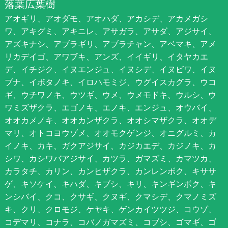
落葉広葉樹
アオギリ、アオダモ、アオハダ、アカシデ、アカメガシ
ワ、アキグミ、アキニレ、アサガラ、アサダ、アジサイ、
アズキナシ、アブラギリ、アブラチャン、アベマキ、アメ
リカデイゴ、アワブキ、アンズ、イイギリ、イタヤカエ
デ、イチジク、イヌエンジュ、イヌシデ、イヌビワ、イヌ
ブナ、イボタノキ、イロハモミジ、ウグイスカグラ、ウコ
ギ、ウチワノキ、ウツギ、ウメ、ウメモドキ、ウルシ、ウ
ワミズザクラ、エゴノキ、エノキ、エンジュ、オウバイ、
オオカメノキ、オオカンザクラ、オオシマザクラ、オオデ
マリ、オトコヨウゾメ、オオモクゲンジ、オニグルミ、カ
イノキ、カキ、ガクアジサイ、カジカエデ、カジノキ、カ
シワ、カシワバアジサイ、カツラ、ガマズミ、カマツカ、
カラタチ、カリン、カンヒザクラ、カンレンボク、キササ
ゲ、キソケイ、キハダ、キブシ、キリ、キンギンボク、キ
ンシバイ、クコ、クサギ、クヌギ、クマシデ、クマノミズ
キ、クリ、クロモジ、ケヤキ、ゲンカイツツジ、コウゾ、
コデマリ、コナラ、コバノガマズミ、コブシ、ゴマギ、ゴ