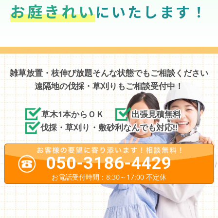
お庭きれい
にいたします！
雑草放置・枝伸び放題そんな状態でもご相談ください
遠隔地の伐採・草刈りもご相談受付中！
草木1本からＯＫ
出張見積無料
伐採・草刈り・敷砂利なんでも対応!!
050-3186-4429
お電話受付時間：8:30～17:00 不定休