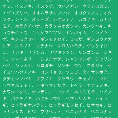
オシ、イスノキ、イヌツゲ、ウバメガシ、ウラジロガシ、
エゾユズリハ、オオムラサキツツジ、オガタマノキ、オタ
フクナンテン、オリーブ、カクレミノ、カゴノキ、カナメ
モチ、カラタチバナ、カラタネオガタマ、カンツバキ、キ
ョウチクトウ、キリシマツツジ、ギンバイカ、キンメツ
ゲ、キンモクセイ、ギンモクセイ、ミモザ、ギンヨウアカ
シア、クスノキ、クチナシ、クロガネモチ、ゲッケイジ
ュ、サカキ、サザンカ、サツキツツジ、サンゴジュ、シキ
ミ、シマトネリコ、シャクナゲ、シャシャンポ、シャリン
バイ、シラカシ、シロダモ、ジンチョウゲ、スダジイ、セ
イヨウバクチノキ、センリョウ、ソヨゴ、タイサンボク、
タチカンツバキ、タブノキ、タラヨウ、チャノキ、ツゲ、
トウネズミモチ、トキワマンサク、トベラ、ナナミノキ、
ナワシログミ、ナンテン、ニッケイ、ネズミモチ、ハイノ
キ、バクチノキ、ハクチョウゲ、ハマヒサカキ、ヒイラ
ギ、ヒイラギナンテン、ヒイラギモクセイ、ヒサカキ、ピ
ラカンサス、ビワ、プリペット、ベニカナメ、ベニカナメ