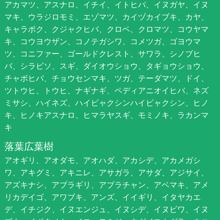
アカマツ、アスナロ、イチイ、イトヒバ、イヌガヤ、イヌ
マキ、ウラジロモミ、エゾマツ、カイヅカイブキ、カヤ、
キャラボク、クジャクヒバ、クロベ、クロマツ、コウヤマ
キ、コウヨウザン、コノテガシワ、コメツガ、ゴヨウマ
ツ、コニファー、ゴールドクレスト、サワラ、シノブヒ
バ、シラビソ、スギ、ダイオウショウ、タギョウショウ、
チャボヒバ、チョウセンマキ、ツガ、テーダマツ、ドイ、
ツトウヒ、トウヒ、ナギナギ、ペディアニオイヒバ、ネズ
ミサシ、ハイネズ、ハイビャクシンハイビャクシン、ヒノ
キ、ヒノキアスナロ、ヒマラヤスギ、モミノキ、ラカンマ
キ
落葉広葉樹
アオギリ、アオダモ、アオハダ、アカシデ、アカメガシ
ワ、アキグミ、アキニレ、アサガラ、アサダ、アジサイ、
アズキナシ、アブラギリ、アブラチャン、アベマキ、アメ
リカデイゴ、アワブキ、アンズ、イイギリ、イタヤカエ
デ、イチジク、イヌエンジュ、イヌシデ、イヌビワ、イヌ