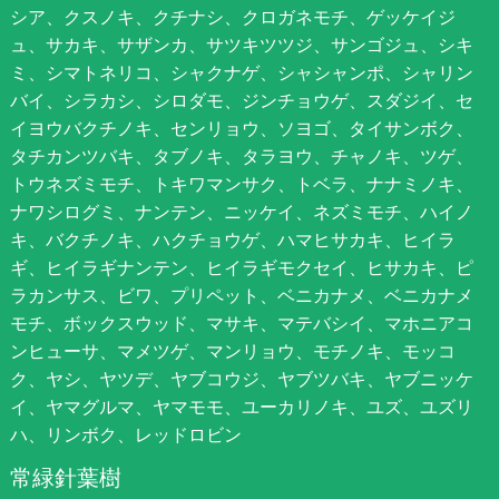
シア、クスノキ、クチナシ、クロガネモチ、ゲッケイジ
ュ、サカキ、サザンカ、サツキツツジ、サンゴジュ、シキ
ミ、シマトネリコ、シャクナゲ、シャシャンポ、シャリン
バイ、シラカシ、シロダモ、ジンチョウゲ、スダジイ、セ
イヨウバクチノキ、センリョウ、ソヨゴ、タイサンボク、
タチカンツバキ、タブノキ、タラヨウ、チャノキ、ツゲ、
トウネズミモチ、トキワマンサク、トベラ、ナナミノキ、
ナワシログミ、ナンテン、ニッケイ、ネズミモチ、ハイノ
キ、バクチノキ、ハクチョウゲ、ハマヒサカキ、ヒイラ
ギ、ヒイラギナンテン、ヒイラギモクセイ、ヒサカキ、ピ
ラカンサス、ビワ、プリペット、ベニカナメ、ベニカナメ
モチ、ボックスウッド、マサキ、マテバシイ、マホニアコ
ンヒューサ、マメツゲ、マンリョウ、モチノキ、モッコ
ク、ヤシ、ヤツデ、ヤブコウジ、ヤブツバキ、ヤブニッケ
イ、ヤマグルマ、ヤマモモ、ユーカリノキ、ユズ、ユズリ
ハ、リンボク、レッドロビン
常緑針葉樹