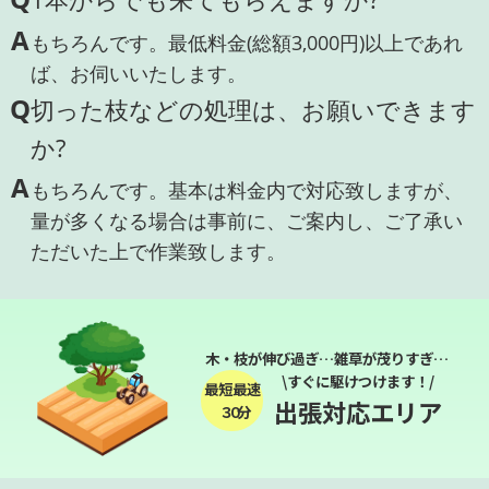
A
もちろんです。最低料金(総額3,000円)以上であれ
ば、お伺いいたします。
Q
切った枝などの処理は、お願いできます
か?
A
もちろんです。基本は料金内で対応致しますが、
量が多くなる場合は事前に、ご案内し、ご了承い
ただいた上で作業致します。
木・枝が伸び過ぎ…雑草が茂りすぎ…
\すぐに駆けつけます！/
最短最速
出張対応エリア
３０分