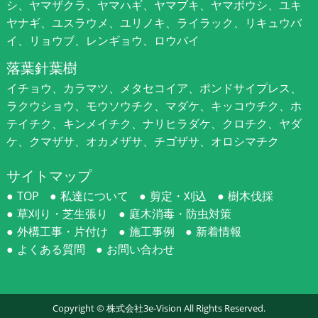
シ、ヤマザクラ、ヤマハギ、ヤマブキ、ヤマボウシ、ユキ
ヤナギ、ユスラウメ、ユリノキ、ライラック、リキュウバ
イ、リョウブ、レンギョウ、ロウバイ
落葉針葉樹
イチョウ、カラマツ、メタセコイア、ポンドサイプレス、
ラクウショウ、モウソウチク、マダケ、キッコウチク、ホ
テイチク、キンメイチク、ナリヒラダケ、クロチク、ヤダ
ケ、クマザサ、オカメザサ、チゴザサ、オロシマチク
サイトマップ
TOP
私達について
剪定・刈込
樹木伐採
草刈り・芝生張り
庭木消毒・防虫対策
外構工事・片付け
施工事例
新着情報
よくある質問
お問い合わせ
Copyright ©
株式会社3e-Vision
All Rights Reserved.