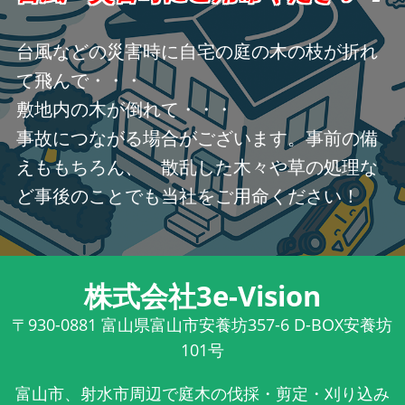
台風などの災害時に自宅の庭の木の枝が折れ
て飛んで・・・
敷地内の木が倒れて・・・
事故につながる場合がございます。事前の備
えももちろん、 散乱した木々や草の処理な
ど事後のことでも当社をご用命ください！
株式会社3e-Vision
〒930-0881
富山県富山市安養坊357-6 D-BOX安養坊
101号
富山市、射水市周辺で庭木の伐採・剪定・刈り込み