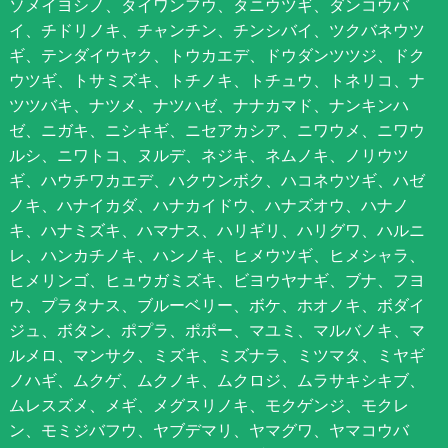
ソメイヨシノ、タイワンフウ、タニウツギ、ダンコウバ
イ、チドリノキ、チャンチン、チンシバイ、ツクバネウツ
ギ、テンダイウヤク、トウカエデ、ドウダンツツジ、ドク
ウツギ、トサミズキ、トチノキ、トチュウ、トネリコ、ナ
ツツバキ、ナツメ、ナツハゼ、ナナカマド、ナンキンハ
ゼ、ニガキ、ニシキギ、ニセアカシア、ニワウメ、ニワウ
ルシ、ニワトコ、ヌルデ、ネジキ、ネムノキ、ノリウツ
ギ、ハウチワカエデ、ハクウンボク、ハコネウツギ、ハゼ
ノキ、ハナイカダ、ハナカイドウ、ハナズオウ、ハナノ
キ、ハナミズキ、ハマナス、ハリギリ、ハリグワ、ハルニ
レ、ハンカチノキ、ハンノキ、ヒメウツギ、ヒメシャラ、
ヒメリンゴ、ヒュウガミズキ、ビヨウヤナギ、ブナ、フヨ
ウ、プラタナス、ブルーベリー、ボケ、ホオノキ、ボダイ
ジュ、ボタン、ポプラ、ポポー、マユミ、マルバノキ、マ
ルメロ、マンサク、ミズキ、ミズナラ、ミツマタ、ミヤギ
ノハギ、ムクゲ、ムクノキ、ムクロジ、ムラサキシキブ、
ムレスズメ、メギ、メグスリノキ、モクゲンジ、モクレ
ン、モミジバフウ、ヤブデマリ、ヤマグワ、ヤマコウバ