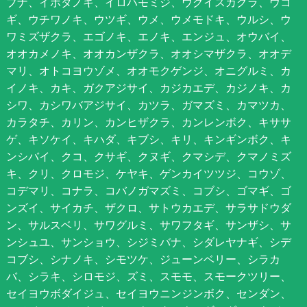
ブナ、イボタノキ、イロハモミジ、ウグイスカグラ、ウコ
ギ、ウチワノキ、ウツギ、ウメ、ウメモドキ、ウルシ、ウ
ワミズザクラ、エゴノキ、エノキ、エンジュ、オウバイ、
オオカメノキ、オオカンザクラ、オオシマザクラ、オオデ
マリ、オトコヨウゾメ、オオモクゲンジ、オニグルミ、カ
イノキ、カキ、ガクアジサイ、カジカエデ、カジノキ、カ
シワ、カシワバアジサイ、カツラ、ガマズミ、カマツカ、
カラタチ、カリン、カンヒザクラ、カンレンボク、キササ
ゲ、キソケイ、キハダ、キブシ、キリ、キンギンボク、キ
ンシバイ、クコ、クサギ、クヌギ、クマシデ、クマノミズ
キ、クリ、クロモジ、ケヤキ、ゲンカイツツジ、コウゾ、
コデマリ、コナラ、コバノガマズミ、コブシ、ゴマギ、ゴ
ンズイ、サイカチ、ザクロ、サトウカエデ、サラサドウダ
ン、サルスベリ、サワグルミ、サワフタギ、サンザシ、サ
ンシュユ、サンショウ、シジミバナ、シダレヤナギ、シデ
コブシ、シナノキ、シモツケ、ジューンベリー、シラカ
バ、シラキ、シロモジ、ズミ、スモモ、スモークツリー、
セイヨウボダイジュ、セイヨウニンジンボク、センダン、