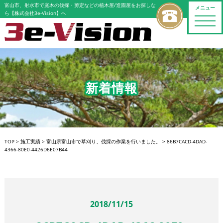
富山市、射水市で庭木の伐採・剪定などの植木屋/造園屋をお探しな
メニュー
ら【株式会社3e-Vision】へ
toggle
naviga
新着情報
TOP
>
施工実績
>
富山県富山市で草刈り、伐採の作業を行いました。
>
86B7CACD-4DAD-
4366-80E0-4426D6E07B44
2018/11/15