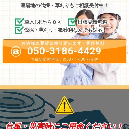
遠隔地の伐採・草刈りもご相談受付中！
草木1本からＯＫ
出張見積無料
伐採・草刈り・敷砂利なんでも対応!!
050-3186-4429
お電話受付時間：8:30～17:00 不定休
台風・災害時にご用命ください！