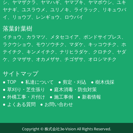
シ、ヤマザクラ、ヤマハギ、ヤマブキ、ヤマボウシ、ユキ
ヤナギ、ユスラウメ、ユリノキ、ライラック、リキュウバ
イ、リョウブ、レンギョウ、ロウバイ
落葉針葉樹
イチョウ、カラマツ、メタセコイア、ポンドサイプレス、
ラクウショウ、モウソウチク、マダケ、キッコウチク、ホ
テイチク、キンメイチク、ナリヒラダケ、クロチク、ヤダ
ケ、クマザサ、オカメザサ、チゴザサ、オロシマチク
サイトマップ
TOP
私達について
剪定・刈込
樹木伐採
草刈り・芝生張り
庭木消毒・防虫対策
外構工事・片付け
施工事例
新着情報
よくある質問
お問い合わせ
Copyright ©
株式会社3e-Vision
All Rights Reserved.