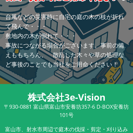
台風などの災害時に自宅の庭の木の枝が折れ
て飛んで・・・
敷地内の木が倒れて・・・
事故につながる場合がございます。事前の備
えももちろん、 散乱した木々や草の処理な
ど事後のことでも当社をご用命ください！
株式会社3e-Vision
〒930-0881
富山県富山市安養坊357-6 D-BOX安養坊
101号
富山市、射水市周辺で庭木の伐採・剪定・刈り込み