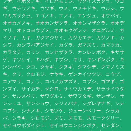
ブナ、イボタノキ、イロハモミジ、ウグイスカグラ、ウコ
ギ、ウチワノキ、ウツギ、ウメ、ウメモドキ、ウルシ、ウ
ワミズザクラ、エゴノキ、エノキ、エンジュ、オウバイ、
オオカメノキ、オオカンザクラ、オオシマザクラ、オオデ
マリ、オトコヨウゾメ、オオモクゲンジ、オニグルミ、カ
イノキ、カキ、ガクアジサイ、カジカエデ、カジノキ、カ
シワ、カシワバアジサイ、カツラ、ガマズミ、カマツカ、
カラタチ、カリン、カンヒザクラ、カンレンボク、キササ
ゲ、キソケイ、キハダ、キブシ、キリ、キンギンボク、キ
ンシバイ、クコ、クサギ、クヌギ、クマシデ、クマノミズ
キ、クリ、クロモジ、ケヤキ、ゲンカイツツジ、コウゾ、
コデマリ、コナラ、コバノガマズミ、コブシ、ゴマギ、ゴ
ンズイ、サイカチ、ザクロ、サトウカエデ、サラサドウダ
ン、サルスベリ、サワグルミ、サワフタギ、サンザシ、サ
ンシュユ、サンショウ、シジミバナ、シダレヤナギ、シデ
コブシ、シナノキ、シモツケ、ジューンベリー、シラカ
バ、シラキ、シロモジ、ズミ、スモモ、スモークツリー、
セイヨウボダイジュ、セイヨウニンジンボク、センダン、