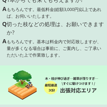
A
もちろんです。最低料金(総額3,000円)以上であれ
ば、お伺いいたします。
Q
切った枝などの処理は、お願いできます
か?
A
もちろんです。基本は料金内で対応致しますが、
量が多くなる場合は事前に、ご案内し、ご了承い
ただいた上で作業致します。
木・枝が伸び過ぎ…雑草が茂りすぎ…
\すぐに駆けつけます！/
最短最速
出張対応エリア
３０分