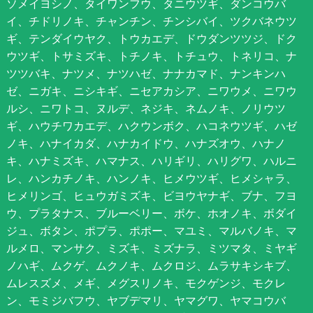
ソメイヨシノ、タイワンフウ、タニウツギ、ダンコウバ
イ、チドリノキ、チャンチン、チンシバイ、ツクバネウツ
ギ、テンダイウヤク、トウカエデ、ドウダンツツジ、ドク
ウツギ、トサミズキ、トチノキ、トチュウ、トネリコ、ナ
ツツバキ、ナツメ、ナツハゼ、ナナカマド、ナンキンハ
ゼ、ニガキ、ニシキギ、ニセアカシア、ニワウメ、ニワウ
ルシ、ニワトコ、ヌルデ、ネジキ、ネムノキ、ノリウツ
ギ、ハウチワカエデ、ハクウンボク、ハコネウツギ、ハゼ
ノキ、ハナイカダ、ハナカイドウ、ハナズオウ、ハナノ
キ、ハナミズキ、ハマナス、ハリギリ、ハリグワ、ハルニ
レ、ハンカチノキ、ハンノキ、ヒメウツギ、ヒメシャラ、
ヒメリンゴ、ヒュウガミズキ、ビヨウヤナギ、ブナ、フヨ
ウ、プラタナス、ブルーベリー、ボケ、ホオノキ、ボダイ
ジュ、ボタン、ポプラ、ポポー、マユミ、マルバノキ、マ
ルメロ、マンサク、ミズキ、ミズナラ、ミツマタ、ミヤギ
ノハギ、ムクゲ、ムクノキ、ムクロジ、ムラサキシキブ、
ムレスズメ、メギ、メグスリノキ、モクゲンジ、モクレ
ン、モミジバフウ、ヤブデマリ、ヤマグワ、ヤマコウバ