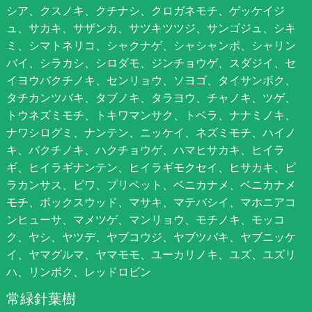
シア、クスノキ、クチナシ、クロガネモチ、ゲッケイジ
ュ、サカキ、サザンカ、サツキツツジ、サンゴジュ、シキ
ミ、シマトネリコ、シャクナゲ、シャシャンポ、シャリン
バイ、シラカシ、シロダモ、ジンチョウゲ、スダジイ、セ
イヨウバクチノキ、センリョウ、ソヨゴ、タイサンボク、
タチカンツバキ、タブノキ、タラヨウ、チャノキ、ツゲ、
トウネズミモチ、トキワマンサク、トベラ、ナナミノキ、
ナワシログミ、ナンテン、ニッケイ、ネズミモチ、ハイノ
キ、バクチノキ、ハクチョウゲ、ハマヒサカキ、ヒイラ
ギ、ヒイラギナンテン、ヒイラギモクセイ、ヒサカキ、ピ
ラカンサス、ビワ、プリペット、ベニカナメ、ベニカナメ
モチ、ボックスウッド、マサキ、マテバシイ、マホニアコ
ンヒューサ、マメツゲ、マンリョウ、モチノキ、モッコ
ク、ヤシ、ヤツデ、ヤブコウジ、ヤブツバキ、ヤブニッケ
イ、ヤマグルマ、ヤマモモ、ユーカリノキ、ユズ、ユズリ
ハ、リンボク、レッドロビン
常緑針葉樹