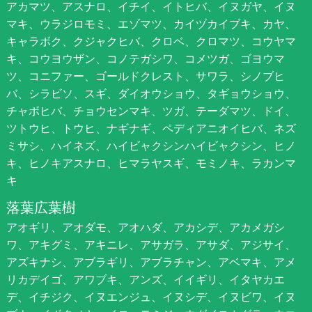
アカマツ、アスナロ、イチイ、イトヒバ、イヌガヤ、イヌ
マキ、ウラジロモミ、エゾマツ、カイヅカイブキ、カヤ、
キャラボク、クジャクヒバ、クロベ、クロマツ、コウヤマ
キ、コウヨウザン、コノテガシワ、コメツガ、ゴヨウマ
ツ、コニファー、ゴールドクレスト、サワラ、シノブヒ
バ、シラビソ、スギ、ダイオウショウ、タギョウショウ、
チャボヒバ、チョウセンマキ、ツガ、テーダマツ、ドイ、
ツトウヒ、トウヒ、ナギナギ、ペディアニオイヒバ、ネズ
ミサシ、ハイネズ、ハイビャクシンハイビャクシン、ヒノ
キ、ヒノキアスナロ、ヒマラヤスギ、モミノキ、ラカンマ
キ
落葉広葉樹
アオギリ、アオダモ、アオハダ、アカシデ、アカメガシ
ワ、アキグミ、アキニレ、アサガラ、アサダ、アジサイ、
アズキナシ、アブラギリ、アブラチャン、アベマキ、アメ
リカデイゴ、アワブキ、アンズ、イイギリ、イタヤカエ
デ、イチジク、イヌエンジュ、イヌシデ、イヌビワ、イヌ