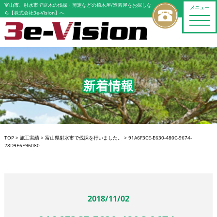
富山市、射水市で庭木の伐採・剪定などの植木屋/造園屋をお探しな
メニュー
ら【株式会社3e-Vision】へ
toggle
naviga
新着情報
TOP
>
施工実績
>
富山県射水市で伐採を行いました。
>
91A6F3CE-E630-480C-9674-
28D9E6E96080
2018/11/02