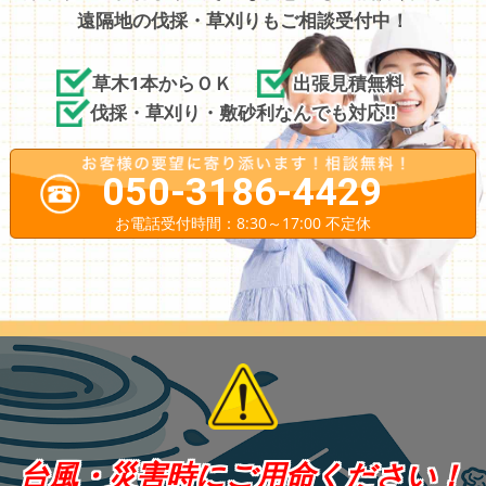
遠隔地の伐採・草刈りもご相談受付中！
草木1本からＯＫ
出張見積無料
伐採・草刈り・敷砂利なんでも対応!!
050-3186-4429
お電話受付時間：8:30～17:00 不定休
台風・災害時にご用命ください！