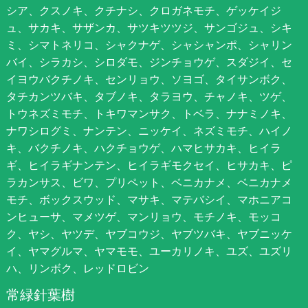
シア、クスノキ、クチナシ、クロガネモチ、ゲッケイジ
ュ、サカキ、サザンカ、サツキツツジ、サンゴジュ、シキ
ミ、シマトネリコ、シャクナゲ、シャシャンポ、シャリン
バイ、シラカシ、シロダモ、ジンチョウゲ、スダジイ、セ
イヨウバクチノキ、センリョウ、ソヨゴ、タイサンボク、
タチカンツバキ、タブノキ、タラヨウ、チャノキ、ツゲ、
トウネズミモチ、トキワマンサク、トベラ、ナナミノキ、
ナワシログミ、ナンテン、ニッケイ、ネズミモチ、ハイノ
キ、バクチノキ、ハクチョウゲ、ハマヒサカキ、ヒイラ
ギ、ヒイラギナンテン、ヒイラギモクセイ、ヒサカキ、ピ
ラカンサス、ビワ、プリペット、ベニカナメ、ベニカナメ
モチ、ボックスウッド、マサキ、マテバシイ、マホニアコ
ンヒューサ、マメツゲ、マンリョウ、モチノキ、モッコ
ク、ヤシ、ヤツデ、ヤブコウジ、ヤブツバキ、ヤブニッケ
イ、ヤマグルマ、ヤマモモ、ユーカリノキ、ユズ、ユズリ
ハ、リンボク、レッドロビン
常緑針葉樹