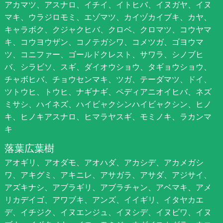
アカマツ、アスナロ、イチイ、イトヒバ、イヌガヤ、イヌ
マキ、ウラジロモミ、エゾマツ、カイヅカイブキ、カヤ、
キャラボク、クジャクヒバ、クロベ、クロマツ、コウヤマ
キ、コウヨウザン、コノテガシワ、コメツガ、ゴヨウマ
ツ、コニファー、ゴールドクレスト、サワラ、シノブヒ
バ、シラビソ、スギ、ダイオウショウ、タギョウショウ、
チャボヒバ、チョウセンマキ、ツガ、テーダマツ、ドイ、
ツトウヒ、トウヒ、ナギナギ、ペディアニオイヒバ、ネズ
ミサシ、ハイネズ、ハイビャクシンハイビャクシン、ヒノ
キ、ヒノキアスナロ、ヒマラヤスギ、モミノキ、ラカンマ
キ
落葉広葉樹
アオギリ、アオダモ、アオハダ、アカシデ、アカメガシ
ワ、アキグミ、アキニレ、アサガラ、アサダ、アジサイ、
アズキナシ、アブラギリ、アブラチャン、アベマキ、アメ
リカデイゴ、アワブキ、アンズ、イイギリ、イタヤカエ
デ、イチジク、イヌエンジュ、イヌシデ、イヌビワ、イヌ