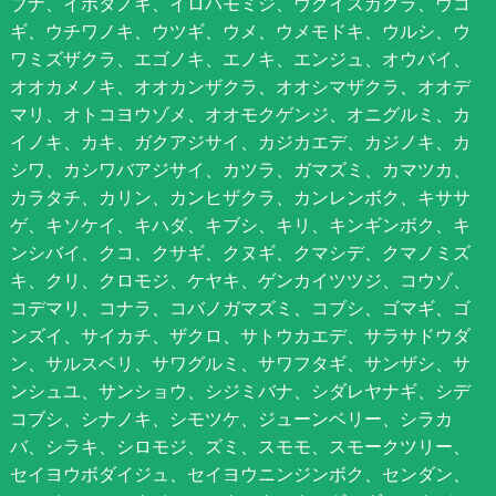
ブナ、イボタノキ、イロハモミジ、ウグイスカグラ、ウコ
ギ、ウチワノキ、ウツギ、ウメ、ウメモドキ、ウルシ、ウ
ワミズザクラ、エゴノキ、エノキ、エンジュ、オウバイ、
オオカメノキ、オオカンザクラ、オオシマザクラ、オオデ
マリ、オトコヨウゾメ、オオモクゲンジ、オニグルミ、カ
イノキ、カキ、ガクアジサイ、カジカエデ、カジノキ、カ
シワ、カシワバアジサイ、カツラ、ガマズミ、カマツカ、
カラタチ、カリン、カンヒザクラ、カンレンボク、キササ
ゲ、キソケイ、キハダ、キブシ、キリ、キンギンボク、キ
ンシバイ、クコ、クサギ、クヌギ、クマシデ、クマノミズ
キ、クリ、クロモジ、ケヤキ、ゲンカイツツジ、コウゾ、
コデマリ、コナラ、コバノガマズミ、コブシ、ゴマギ、ゴ
ンズイ、サイカチ、ザクロ、サトウカエデ、サラサドウダ
ン、サルスベリ、サワグルミ、サワフタギ、サンザシ、サ
ンシュユ、サンショウ、シジミバナ、シダレヤナギ、シデ
コブシ、シナノキ、シモツケ、ジューンベリー、シラカ
バ、シラキ、シロモジ、ズミ、スモモ、スモークツリー、
セイヨウボダイジュ、セイヨウニンジンボク、センダン、