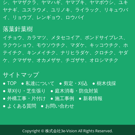
シ、ヤマザクラ、ヤマハギ、ヤマブキ、ヤマボウシ、ユキ
ヤナギ、ユスラウメ、ユリノキ、ライラック、リキュウバ
イ、リョウブ、レンギョウ、ロウバイ
落葉針葉樹
イチョウ、カラマツ、メタセコイア、ポンドサイプレス、
ラクウショウ、モウソウチク、マダケ、キッコウチク、ホ
テイチク、キンメイチク、ナリヒラダケ、クロチク、ヤダ
ケ、クマザサ、オカメザサ、チゴザサ、オロシマチク
サイトマップ
TOP
私達について
剪定・刈込
樹木伐採
草刈り・芝生張り
庭木消毒・防虫対策
外構工事・片付け
施工事例
新着情報
よくある質問
お問い合わせ
Copyright ©
株式会社3e-Vision
All Rights Reserved.