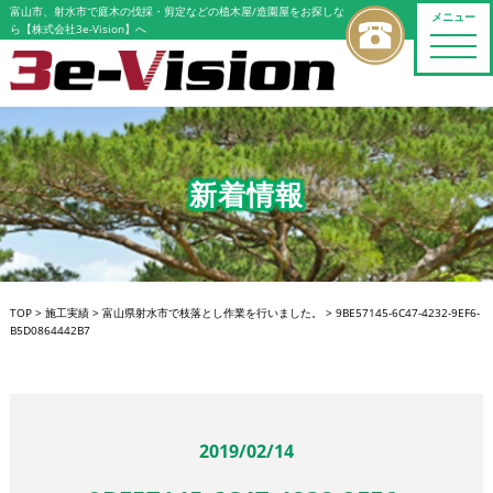
富山市、射水市で庭木の伐採・剪定などの植木屋/造園屋をお探しな
メニュー
ら【株式会社3e-Vision】へ
toggle
naviga
新着情報
TOP
>
施工実績
>
富山県射水市で枝落とし作業を行いました。
>
9BE57145-6C47-4232-9EF6-
B5D0864442B7
2019/02/14