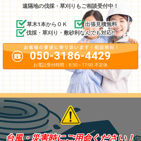
遠隔地の伐採・草刈りもご相談受付中！
草木1本からＯＫ
出張見積無料
伐採・草刈り・敷砂利なんでも対応!!
050-3186-4429
お電話受付時間：8:30～17:00 不定休
台風・災害時にご用命ください！