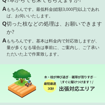
A
もちろんです。最低料金(総額3,000円)以上であれ
ば、お伺いいたします。
Q
切った枝などの処理は、お願いできます
か?
A
もちろんです。基本は料金内で対応致しますが、
量が多くなる場合は事前に、ご案内し、ご了承い
ただいた上で作業致します。
木・枝が伸び過ぎ…雑草が茂りすぎ…
\すぐに駆けつけます！/
最短最速
出張対応エリア
３０分