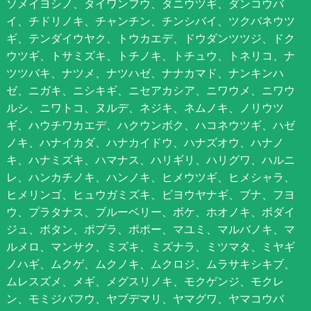
ソメイヨシノ、タイワンフウ、タニウツギ、ダンコウバ
イ、チドリノキ、チャンチン、チンシバイ、ツクバネウツ
ギ、テンダイウヤク、トウカエデ、ドウダンツツジ、ドク
ウツギ、トサミズキ、トチノキ、トチュウ、トネリコ、ナ
ツツバキ、ナツメ、ナツハゼ、ナナカマド、ナンキンハ
ゼ、ニガキ、ニシキギ、ニセアカシア、ニワウメ、ニワウ
ルシ、ニワトコ、ヌルデ、ネジキ、ネムノキ、ノリウツ
ギ、ハウチワカエデ、ハクウンボク、ハコネウツギ、ハゼ
ノキ、ハナイカダ、ハナカイドウ、ハナズオウ、ハナノ
キ、ハナミズキ、ハマナス、ハリギリ、ハリグワ、ハルニ
レ、ハンカチノキ、ハンノキ、ヒメウツギ、ヒメシャラ、
ヒメリンゴ、ヒュウガミズキ、ビヨウヤナギ、ブナ、フヨ
ウ、プラタナス、ブルーベリー、ボケ、ホオノキ、ボダイ
ジュ、ボタン、ポプラ、ポポー、マユミ、マルバノキ、マ
ルメロ、マンサク、ミズキ、ミズナラ、ミツマタ、ミヤギ
ノハギ、ムクゲ、ムクノキ、ムクロジ、ムラサキシキブ、
ムレスズメ、メギ、メグスリノキ、モクゲンジ、モクレ
ン、モミジバフウ、ヤブデマリ、ヤマグワ、ヤマコウバ