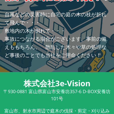
台風などの災害時に自宅の庭の木の枝が折れ
て飛んで・・・
敷地内の木が倒れて・・・
事故につながる場合がございます。事前の備
えももちろん、 散乱した木々や草の処理な
ど事後のことでも当社をご用命ください！
株式会社3e-Vision
〒930-0881
富山県富山市安養坊357-6 D-BOX安養坊
101号
富山市、射水市周辺で庭木の伐採・剪定・刈り込み