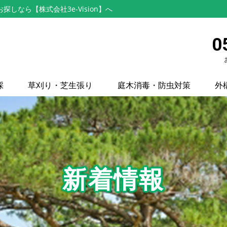
なら【株式会社3e-Vision】へ
0
採
草刈り・芝生張り
庭木消毒・防虫対策
外
新着情報