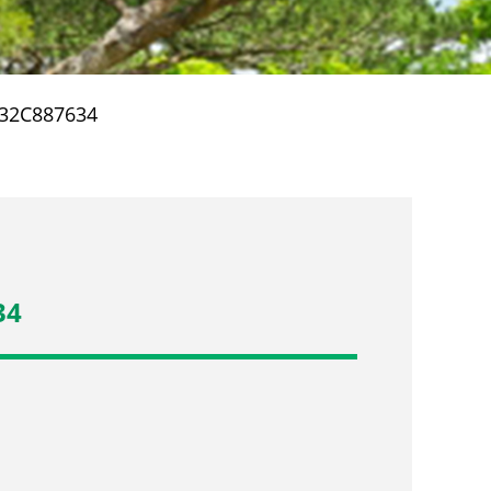
732C887634
34