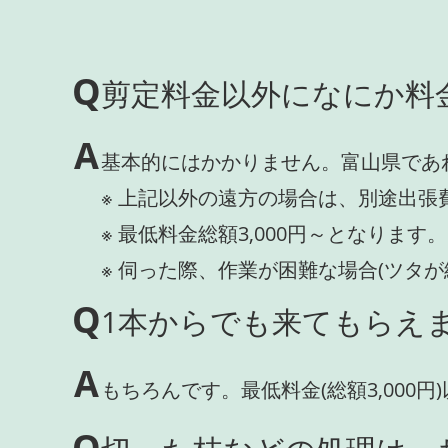
Q
剪定料金以外になにか料
A
基本的にはかかりません。富山県であ
※ 上記以外の遠方の場合は、別途出張
※ 最低料金総額3,000円～となります。
※ 伺った際、作業が困難な場合(ツタ
Q
1本からでも来てもらえま
A
もちろんです。最低料金(総額3,000
Q