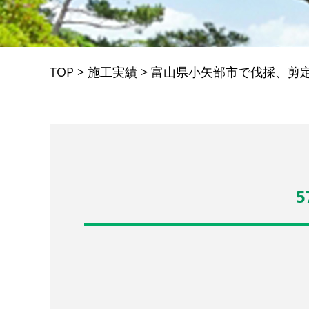
TOP
>
施工実績
>
富山県小矢部市で伐採、剪
5