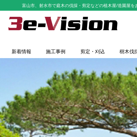
富山市、射水市で庭木の伐採・剪定などの植木屋/造園屋をお探し
新着情報
施工事例
剪定・刈込
樹木伐