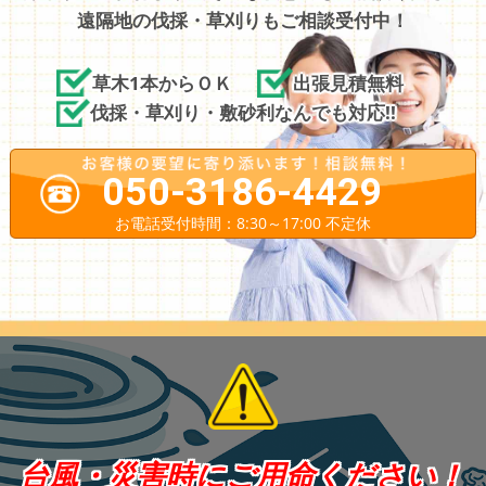
遠隔地の伐採・草刈りもご相談受付中！
草木1本からＯＫ
出張見積無料
伐採・草刈り・敷砂利なんでも対応!!
050-3186-4429
お電話受付時間：8:30～17:00 不定休
台風・災害時にご用命ください！