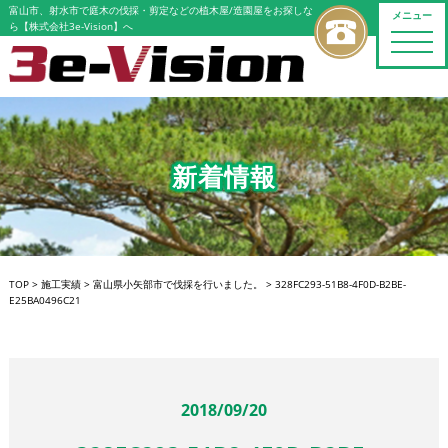
富山市、射水市で庭木の伐採・剪定などの植木屋/造園屋をお探しな
メニュー
ら【株式会社3e-Vision】へ
toggle
naviga
新着情報
TOP
>
施工実績
>
富山県小矢部市で伐採を行いました。
>
328FC293-51B8-4F0D-B2BE-
E25BA0496C21
2018/09/20