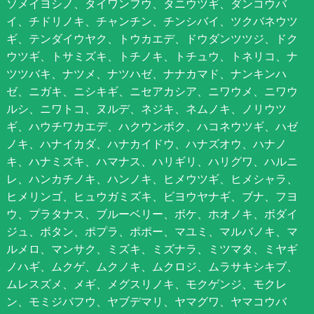
ソメイヨシノ、タイワンフウ、タニウツギ、ダンコウバ
イ、チドリノキ、チャンチン、チンシバイ、ツクバネウツ
ギ、テンダイウヤク、トウカエデ、ドウダンツツジ、ドク
ウツギ、トサミズキ、トチノキ、トチュウ、トネリコ、ナ
ツツバキ、ナツメ、ナツハゼ、ナナカマド、ナンキンハ
ゼ、ニガキ、ニシキギ、ニセアカシア、ニワウメ、ニワウ
ルシ、ニワトコ、ヌルデ、ネジキ、ネムノキ、ノリウツ
ギ、ハウチワカエデ、ハクウンボク、ハコネウツギ、ハゼ
ノキ、ハナイカダ、ハナカイドウ、ハナズオウ、ハナノ
キ、ハナミズキ、ハマナス、ハリギリ、ハリグワ、ハルニ
レ、ハンカチノキ、ハンノキ、ヒメウツギ、ヒメシャラ、
ヒメリンゴ、ヒュウガミズキ、ビヨウヤナギ、ブナ、フヨ
ウ、プラタナス、ブルーベリー、ボケ、ホオノキ、ボダイ
ジュ、ボタン、ポプラ、ポポー、マユミ、マルバノキ、マ
ルメロ、マンサク、ミズキ、ミズナラ、ミツマタ、ミヤギ
ノハギ、ムクゲ、ムクノキ、ムクロジ、ムラサキシキブ、
ムレスズメ、メギ、メグスリノキ、モクゲンジ、モクレ
ン、モミジバフウ、ヤブデマリ、ヤマグワ、ヤマコウバ