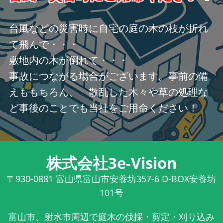
台風などの災害時に自宅の庭の木の枝が折れ
て飛んで・・・
敷地内の木が倒れて・・・
事故につながる場合がございます。事前の備
えももちろん、 散乱した木々や草の処理な
ど事後のことでも当社をご用命ください！
株式会社3e-Vision
〒930-0881
富山県富山市安養坊357-6 D-BOX安養坊
101号
富山市、射水市周辺で庭木の伐採・剪定・刈り込み