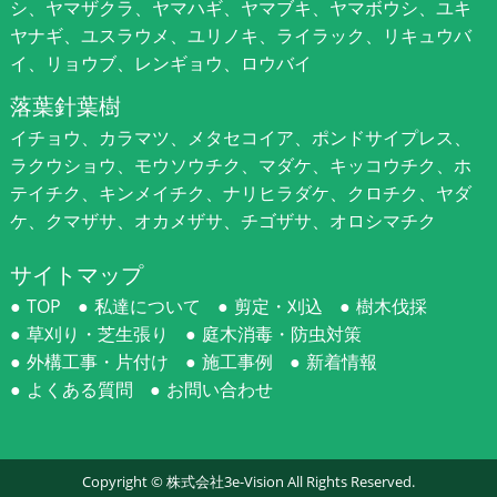
シ、ヤマザクラ、ヤマハギ、ヤマブキ、ヤマボウシ、ユキ
ヤナギ、ユスラウメ、ユリノキ、ライラック、リキュウバ
イ、リョウブ、レンギョウ、ロウバイ
落葉針葉樹
イチョウ、カラマツ、メタセコイア、ポンドサイプレス、
ラクウショウ、モウソウチク、マダケ、キッコウチク、ホ
テイチク、キンメイチク、ナリヒラダケ、クロチク、ヤダ
ケ、クマザサ、オカメザサ、チゴザサ、オロシマチク
サイトマップ
TOP
私達について
剪定・刈込
樹木伐採
草刈り・芝生張り
庭木消毒・防虫対策
外構工事・片付け
施工事例
新着情報
よくある質問
お問い合わせ
Copyright ©
株式会社3e-Vision
All Rights Reserved.