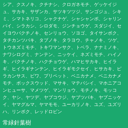
シア、クスノキ、クチナシ、クロガネモチ、ゲッケイジ
ュ、サカキ、サザンカ、サツキツツジ、サンゴジュ、シキ
ミ、シマトネリコ、シャクナゲ、シャシャンポ、シャリン
バイ、シラカシ、シロダモ、ジンチョウゲ、スダジイ、セ
イヨウバクチノキ、センリョウ、ソヨゴ、タイサンボク、
タチカンツバキ、タブノキ、タラヨウ、チャノキ、ツゲ、
トウネズミモチ、トキワマンサク、トベラ、ナナミノキ、
ナワシログミ、ナンテン、ニッケイ、ネズミモチ、ハイノ
キ、バクチノキ、ハクチョウゲ、ハマヒサカキ、ヒイラ
ギ、ヒイラギナンテン、ヒイラギモクセイ、ヒサカキ、ピ
ラカンサス、ビワ、プリペット、ベニカナメ、ベニカナメ
モチ、ボックスウッド、マサキ、マテバシイ、マホニアコ
ンヒューサ、マメツゲ、マンリョウ、モチノキ、モッコ
ク、ヤシ、ヤツデ、ヤブコウジ、ヤブツバキ、ヤブニッケ
イ、ヤマグルマ、ヤマモモ、ユーカリノキ、ユズ、ユズリ
ハ、リンボク、レッドロビン
常緑針葉樹