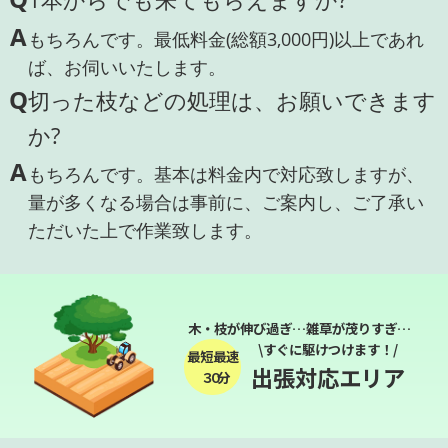
A
もちろんです。最低料金(総額3,000円)以上であれ
ば、お伺いいたします。
Q
切った枝などの処理は、お願いできます
か?
A
もちろんです。基本は料金内で対応致しますが、
量が多くなる場合は事前に、ご案内し、ご了承い
ただいた上で作業致します。
木・枝が伸び過ぎ…雑草が茂りすぎ…
\すぐに駆けつけます！/
最短最速
出張対応エリア
３０分