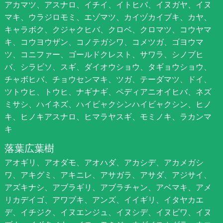
アカマツ、アスナロ、イチイ、イトヒバ、イヌガヤ、イヌ
マキ、ウラジロモミ、エゾマツ、カイヅカイブキ、カヤ、
キャラボク、クジャクヒバ、クロベ、クロマツ、コウヤマ
キ、コウヨウザン、コノテガシワ、コメツガ、ゴヨウマ
ツ、コニファー、ゴールドクレスト、サワラ、シノブヒ
バ、シラビソ、スギ、ダイオウショウ、タギョウショウ、
チャボヒバ、チョウセンマキ、ツガ、テーダマツ、ドイ、
ツトウヒ、トウヒ、ナギナギ、ペディアニオイヒバ、ネズ
ミサシ、ハイネズ、ハイビャクシンハイビャクシン、ヒノ
キ、ヒノキアスナロ、ヒマラヤスギ、モミノキ、ラカンマ
キ
落葉広葉樹
アオギリ、アオダモ、アオハダ、アカシデ、アカメガシ
ワ、アキグミ、アキニレ、アサガラ、アサダ、アジサイ、
アズキナシ、アブラギリ、アブラチャン、アベマキ、アメ
リカデイゴ、アワブキ、アンズ、イイギリ、イタヤカエ
デ、イチジク、イヌエンジュ、イヌシデ、イヌビワ、イヌ