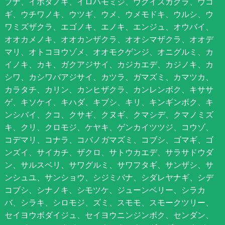
ブナ、イボタノキ、イロハモミジ、ウグイスカグラ、ウコ
ギ、ウチワノキ、ウツギ、ウメ、ウメモドキ、ウルシ、ウ
ワミズザクラ、エゴノキ、エノキ、エンジュ、オウバイ、
オオカメノキ、オオカンザクラ、オオシマザクラ、オオデ
マリ、オトコヨウゾメ、オオモクゲンジ、オニグルミ、カ
イノキ、カキ、ガクアジサイ、カジカエデ、カジノキ、カ
シワ、カシワバアジサイ、カツラ、ガマズミ、カマツカ、
カラタチ、カリン、カンヒザクラ、カンレンボク、キササ
ゲ、キソケイ、キハダ、キブシ、キリ、キンギンボク、キ
ンシバイ、クコ、クサギ、クヌギ、クマシデ、クマノミズ
キ、クリ、クロモジ、ケヤキ、ゲンカイツツジ、コウゾ、
コデマリ、コナラ、コバノガマズミ、コブシ、ゴマギ、ゴ
ンズイ、サイカチ、ザクロ、サトウカエデ、サラサドウダ
ン、サルスベリ、サワグルミ、サワフタギ、サンザシ、サ
ンシュユ、サンショウ、シジミバナ、シダレヤナギ、シデ
コブシ、シナノキ、シモツケ、ジューンベリー、シラカ
バ、シラキ、シロモジ、ズミ、スモモ、スモークツリー、
セイヨウボダイジュ、セイヨウニンジンボク、センダン、