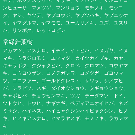
モチ、ボックスウッド、マサキ、マテバシイ、マホニアコ
ンヒューサ、マメツゲ、マンリョウ、モチノキ、モッコ
ク、ヤシ、ヤツデ、ヤブコウジ、ヤブツバキ、ヤブニッケ
イ、ヤマグルマ、ヤマモモ、ユーカリノキ、ユズ、ユズリ
ハ、リンボク、レッドロビン
常緑針葉樹
アカマツ、アスナロ、イチイ、イトヒバ、イヌガヤ、イヌ
マキ、ウラジロモミ、エゾマツ、カイヅカイブキ、カヤ、
キャラボク、クジャクヒバ、クロベ、クロマツ、コウヤマ
キ、コウヨウザン、コノテガシワ、コメツガ、ゴヨウマ
ツ、コニファー、ゴールドクレスト、サワラ、シノブヒ
バ、シラビソ、スギ、ダイオウショウ、タギョウショウ、
チャボヒバ、チョウセンマキ、ツガ、テーダマツ、ドイ、
ツトウヒ、トウヒ、ナギナギ、ペディアニオイヒバ、ネズ
ミサシ、ハイネズ、ハイビャクシンハイビャクシン、ヒノ
キ、ヒノキアスナロ、ヒマラヤスギ、モミノキ、ラカンマ
キ