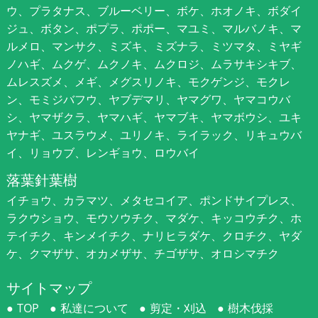
ウ、プラタナス、ブルーベリー、ボケ、ホオノキ、ボダイ
ジュ、ボタン、ポプラ、ポポー、マユミ、マルバノキ、マ
ルメロ、マンサク、ミズキ、ミズナラ、ミツマタ、ミヤギ
ノハギ、ムクゲ、ムクノキ、ムクロジ、ムラサキシキブ、
ムレスズメ、メギ、メグスリノキ、モクゲンジ、モクレ
ン、モミジバフウ、ヤブデマリ、ヤマグワ、ヤマコウバ
シ、ヤマザクラ、ヤマハギ、ヤマブキ、ヤマボウシ、ユキ
ヤナギ、ユスラウメ、ユリノキ、ライラック、リキュウバ
イ、リョウブ、レンギョウ、ロウバイ
落葉針葉樹
イチョウ、カラマツ、メタセコイア、ポンドサイプレス、
ラクウショウ、モウソウチク、マダケ、キッコウチク、ホ
テイチク、キンメイチク、ナリヒラダケ、クロチク、ヤダ
ケ、クマザサ、オカメザサ、チゴザサ、オロシマチク
サイトマップ
TOP
私達について
剪定・刈込
樹木伐採