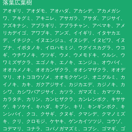
落葉広葉樹
アオギリ、アオダモ、アオハダ、アカシデ、アカメガシ
ワ、アキグミ、アキニレ、アサガラ、アサダ、アジサイ、
アズキナシ、アブラギリ、アブラチャン、アベマキ、アメ
リカデイゴ、アワブキ、アンズ、イイギリ、イタヤカエ
デ、イチジク、イヌエンジュ、イヌシデ、イヌビワ、イヌ
ブナ、イボタノキ、イロハモミジ、ウグイスカグラ、ウコ
ギ、ウチワノキ、ウツギ、ウメ、ウメモドキ、ウルシ、ウ
ワミズザクラ、エゴノキ、エノキ、エンジュ、オウバイ、
オオカメノキ、オオカンザクラ、オオシマザクラ、オオデ
マリ、オトコヨウゾメ、オオモクゲンジ、オニグルミ、カ
イノキ、カキ、ガクアジサイ、カジカエデ、カジノキ、カ
シワ、カシワバアジサイ、カツラ、ガマズミ、カマツカ、
カラタチ、カリン、カンヒザクラ、カンレンボク、キササ
ゲ、キソケイ、キハダ、キブシ、キリ、キンギンボク、キ
ンシバイ、クコ、クサギ、クヌギ、クマシデ、クマノミズ
キ、クリ、クロモジ、ケヤキ、ゲンカイツツジ、コウゾ、
コデマリ、コナラ、コバノガマズミ、コブシ、ゴマギ、ゴ