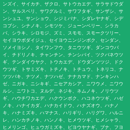
ンズイ、サイカチ、ザクロ、サトウカエデ、サラサドウダ
ン、サルスベリ、サワグルミ、サワフタギ、サンザシ、サ
ンシュユ、サンショウ、シジミバナ、シダレヤナギ、シデ
コブシ、シナノキ、シモツケ、ジューンベリー、シラカ
バ、シラキ、シロモジ、ズミ、スモモ、スモークツリー、
セイヨウボダイジュ、セイヨウニンジンボク、センダン、
ソメイヨシノ、タイワンフウ、タニウツギ、ダンコウバ
イ、チドリノキ、チャンチン、チンシバイ、ツクバネウツ
ギ、テンダイウヤク、トウカエデ、ドウダンツツジ、ドク
ウツギ、トサミズキ、トチノキ、トチュウ、トネリコ、ナ
ツツバキ、ナツメ、ナツハゼ、ナナカマド、ナンキンハ
ゼ、ニガキ、ニシキギ、ニセアカシア、ニワウメ、ニワウ
ルシ、ニワトコ、ヌルデ、ネジキ、ネムノキ、ノリウツ
ギ、ハウチワカエデ、ハクウンボク、ハコネウツギ、ハゼ
ノキ、ハナイカダ、ハナカイドウ、ハナズオウ、ハナノ
キ、ハナミズキ、ハマナス、ハリギリ、ハリグワ、ハルニ
レ、ハンカチノキ、ハンノキ、ヒメウツギ、ヒメシャラ、
ヒメリンゴ、ヒュウガミズキ、ビヨウヤナギ、ブナ、フヨ