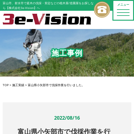
富山市、射水市で庭木の伐採・剪定などの植木屋/造園屋をお探しな
メニュー
ら【株式会社3e-Vision】へ
toggle
naviga
施工事例
TOP
>
施工実績
>
富山県小矢部市で伐採作業を行いました。
2022/08/16
富山県小矢部市で伐採作業を行