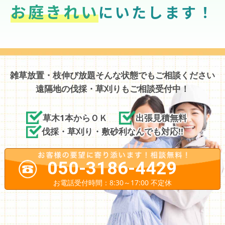
お庭きれい
にいたします！
雑草放置・枝伸び放題そんな状態でもご相談ください
遠隔地の伐採・草刈りもご相談受付中！
草木1本からＯＫ
出張見積無料
伐採・草刈り・敷砂利なんでも対応!!
050-3186-4429
お電話受付時間：8:30～17:00 不定休