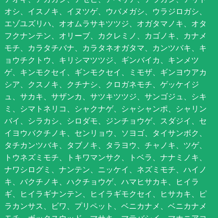
オシ、イスノキ、イヌツゲ、ウバメガシ、ウラジロガシ、
エゾユズリハ、オオムラサキツツジ、オガタマノキ、オタ
フクナンテン、オリーブ、カクレミノ、カゴノキ、カナメ
モチ、カラタチバナ、カラタネオガタマ、カンツバキ、キ
ョウチクトウ、キリシマツツジ、ギンバイカ、キンメツ
ゲ、キンモクセイ、ギンモクセイ、ミモザ、ギンヨウアカ
シア、クスノキ、クチナシ、クロガネモチ、ゲッケイジ
ュ、サカキ、サザンカ、サツキツツジ、サンゴジュ、シキ
ミ、シマトネリコ、シャクナゲ、シャシャンポ、シャリン
バイ、シラカシ、シロダモ、ジンチョウゲ、スダジイ、セ
イヨウバクチノキ、センリョウ、ソヨゴ、タイサンボク、
タチカンツバキ、タブノキ、タラヨウ、チャノキ、ツゲ、
トウネズミモチ、トキワマンサク、トベラ、ナナミノキ、
ナワシログミ、ナンテン、ニッケイ、ネズミモチ、ハイノ
キ、バクチノキ、ハクチョウゲ、ハマヒサカキ、ヒイラ
ギ、ヒイラギナンテン、ヒイラギモクセイ、ヒサカキ、ピ
ラカンサス、ビワ、プリペット、ベニカナメ、ベニカナメ