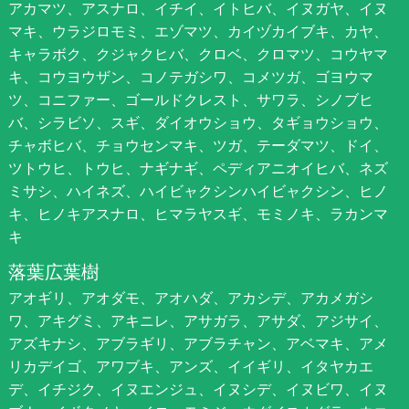
アカマツ、アスナロ、イチイ、イトヒバ、イヌガヤ、イヌ
マキ、ウラジロモミ、エゾマツ、カイヅカイブキ、カヤ、
キャラボク、クジャクヒバ、クロベ、クロマツ、コウヤマ
キ、コウヨウザン、コノテガシワ、コメツガ、ゴヨウマ
ツ、コニファー、ゴールドクレスト、サワラ、シノブヒ
バ、シラビソ、スギ、ダイオウショウ、タギョウショウ、
チャボヒバ、チョウセンマキ、ツガ、テーダマツ、ドイ、
ツトウヒ、トウヒ、ナギナギ、ペディアニオイヒバ、ネズ
ミサシ、ハイネズ、ハイビャクシンハイビャクシン、ヒノ
キ、ヒノキアスナロ、ヒマラヤスギ、モミノキ、ラカンマ
キ
落葉広葉樹
アオギリ、アオダモ、アオハダ、アカシデ、アカメガシ
ワ、アキグミ、アキニレ、アサガラ、アサダ、アジサイ、
アズキナシ、アブラギリ、アブラチャン、アベマキ、アメ
リカデイゴ、アワブキ、アンズ、イイギリ、イタヤカエ
デ、イチジク、イヌエンジュ、イヌシデ、イヌビワ、イヌ