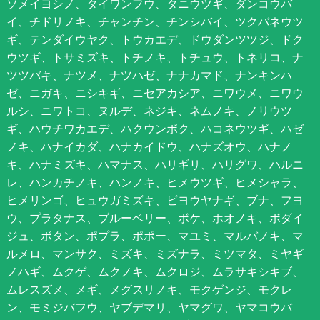
ソメイヨシノ、タイワンフウ、タニウツギ、ダンコウバ
イ、チドリノキ、チャンチン、チンシバイ、ツクバネウツ
ギ、テンダイウヤク、トウカエデ、ドウダンツツジ、ドク
ウツギ、トサミズキ、トチノキ、トチュウ、トネリコ、ナ
ツツバキ、ナツメ、ナツハゼ、ナナカマド、ナンキンハ
ゼ、ニガキ、ニシキギ、ニセアカシア、ニワウメ、ニワウ
ルシ、ニワトコ、ヌルデ、ネジキ、ネムノキ、ノリウツ
ギ、ハウチワカエデ、ハクウンボク、ハコネウツギ、ハゼ
ノキ、ハナイカダ、ハナカイドウ、ハナズオウ、ハナノ
キ、ハナミズキ、ハマナス、ハリギリ、ハリグワ、ハルニ
レ、ハンカチノキ、ハンノキ、ヒメウツギ、ヒメシャラ、
ヒメリンゴ、ヒュウガミズキ、ビヨウヤナギ、ブナ、フヨ
ウ、プラタナス、ブルーベリー、ボケ、ホオノキ、ボダイ
ジュ、ボタン、ポプラ、ポポー、マユミ、マルバノキ、マ
ルメロ、マンサク、ミズキ、ミズナラ、ミツマタ、ミヤギ
ノハギ、ムクゲ、ムクノキ、ムクロジ、ムラサキシキブ、
ムレスズメ、メギ、メグスリノキ、モクゲンジ、モクレ
ン、モミジバフウ、ヤブデマリ、ヤマグワ、ヤマコウバ