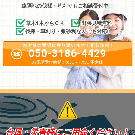
遠隔地の伐採・草刈りもご相談受付中！
草木1本からＯＫ
出張見積無料
伐採・草刈り・敷砂利なんでも対応!!
050-3186-4429
お電話受付時間：8:30～17:00 不定休
台風・災害時にご用命ください！