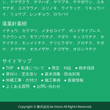
シ、ヤマザクラ、ヤマハギ、ヤマブキ、ヤマボウシ、ユキ
ヤナギ、ユスラウメ、ユリノキ、ライラック、リキュウバ
イ、リョウブ、レンギョウ、ロウバイ
落葉針葉樹
イチョウ、カラマツ、メタセコイア、ポンドサイプレス、
ラクウショウ、モウソウチク、マダケ、キッコウチク、ホ
テイチク、キンメイチク、ナリヒラダケ、クロチク、ヤダ
ケ、クマザサ、オカメザサ、チゴザサ、オロシマチク
サイトマップ
TOP
私達について
剪定・刈込
樹木伐採
草刈り・芝生張り
庭木消毒・防虫対策
外構工事・片付け
施工事例
新着情報
よくある質問
お問い合わせ
Copyright ©
株式会社3e-Vision
All Rights Reserved.