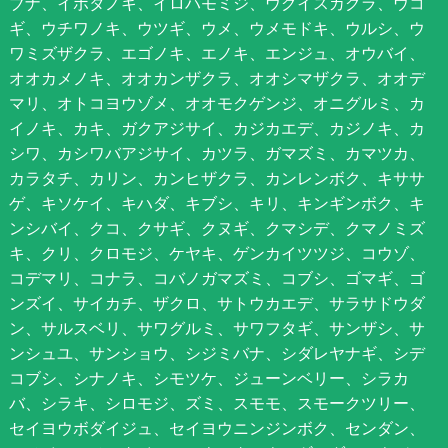
ブナ、イボタノキ、イロハモミジ、ウグイスカグラ、ウコ
ギ、ウチワノキ、ウツギ、ウメ、ウメモドキ、ウルシ、ウ
ワミズザクラ、エゴノキ、エノキ、エンジュ、オウバイ、
オオカメノキ、オオカンザクラ、オオシマザクラ、オオデ
マリ、オトコヨウゾメ、オオモクゲンジ、オニグルミ、カ
イノキ、カキ、ガクアジサイ、カジカエデ、カジノキ、カ
シワ、カシワバアジサイ、カツラ、ガマズミ、カマツカ、
カラタチ、カリン、カンヒザクラ、カンレンボク、キササ
ゲ、キソケイ、キハダ、キブシ、キリ、キンギンボク、キ
ンシバイ、クコ、クサギ、クヌギ、クマシデ、クマノミズ
キ、クリ、クロモジ、ケヤキ、ゲンカイツツジ、コウゾ、
コデマリ、コナラ、コバノガマズミ、コブシ、ゴマギ、ゴ
ンズイ、サイカチ、ザクロ、サトウカエデ、サラサドウダ
ン、サルスベリ、サワグルミ、サワフタギ、サンザシ、サ
ンシュユ、サンショウ、シジミバナ、シダレヤナギ、シデ
コブシ、シナノキ、シモツケ、ジューンベリー、シラカ
バ、シラキ、シロモジ、ズミ、スモモ、スモークツリー、
セイヨウボダイジュ、セイヨウニンジンボク、センダン、