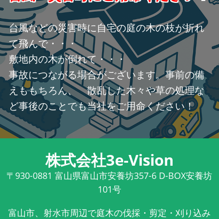
台風などの災害時に自宅の庭の木の枝が折れ
て飛んで・・・
敷地内の木が倒れて・・・
事故につながる場合がございます。事前の備
えももちろん、 散乱した木々や草の処理な
ど事後のことでも当社をご用命ください！
株式会社3e-Vision
〒930-0881
富山県富山市安養坊357-6 D-BOX安養坊
101号
富山市、射水市周辺で庭木の伐採・剪定・刈り込み