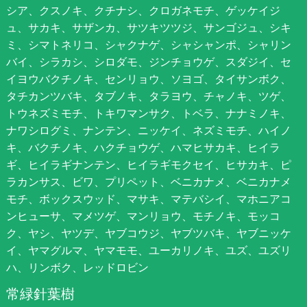
シア、クスノキ、クチナシ、クロガネモチ、ゲッケイジ
ュ、サカキ、サザンカ、サツキツツジ、サンゴジュ、シキ
ミ、シマトネリコ、シャクナゲ、シャシャンポ、シャリン
バイ、シラカシ、シロダモ、ジンチョウゲ、スダジイ、セ
イヨウバクチノキ、センリョウ、ソヨゴ、タイサンボク、
タチカンツバキ、タブノキ、タラヨウ、チャノキ、ツゲ、
トウネズミモチ、トキワマンサク、トベラ、ナナミノキ、
ナワシログミ、ナンテン、ニッケイ、ネズミモチ、ハイノ
キ、バクチノキ、ハクチョウゲ、ハマヒサカキ、ヒイラ
ギ、ヒイラギナンテン、ヒイラギモクセイ、ヒサカキ、ピ
ラカンサス、ビワ、プリペット、ベニカナメ、ベニカナメ
モチ、ボックスウッド、マサキ、マテバシイ、マホニアコ
ンヒューサ、マメツゲ、マンリョウ、モチノキ、モッコ
ク、ヤシ、ヤツデ、ヤブコウジ、ヤブツバキ、ヤブニッケ
イ、ヤマグルマ、ヤマモモ、ユーカリノキ、ユズ、ユズリ
ハ、リンボク、レッドロビン
常緑針葉樹