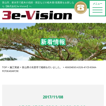
富山市、射水市で庭木の伐採・剪定などの植木屋/造園屋をお探しな
メニュー
ら【株式会社3e-Vision】へ
toggle
naviga
新着情報
TOP
>
施工実績
>
富山県小矢部市で植樹を行いました。
>
A56D4E65-6326-41C0-834A-
FCF3E4DAFC9E
2017/11/08