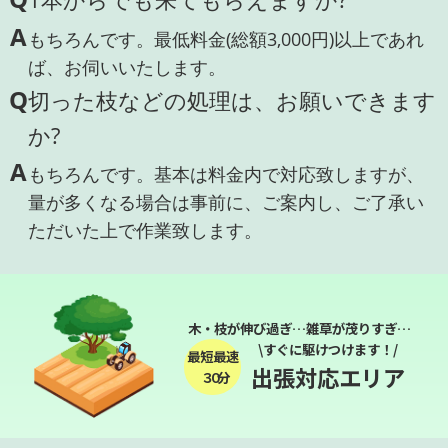
A
もちろんです。最低料金(総額3,000円)以上であれ
ば、お伺いいたします。
Q
切った枝などの処理は、お願いできます
か?
A
もちろんです。基本は料金内で対応致しますが、
量が多くなる場合は事前に、ご案内し、ご了承い
ただいた上で作業致します。
木・枝が伸び過ぎ…雑草が茂りすぎ…
\すぐに駆けつけます！/
最短最速
出張対応エリア
３０分