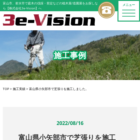
富山市、射水市で庭木の伐採・剪定などの植木屋/造園屋をお探しな
メニュー
ら【株式会社3e-Vision】へ
toggle
naviga
施工事例
TOP
>
施工実績
>
富山県小矢部市で芝張りを施工しました。
2022/08/16
富山県小矢部市で芝張りを施工