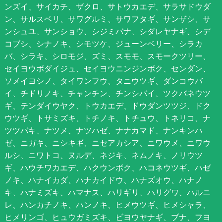
ンズイ、サイカチ、ザクロ、サトウカエデ、サラサドウダ
ン、サルスベリ、サワグルミ、サワフタギ、サンザシ、サ
ンシュユ、サンショウ、シジミバナ、シダレヤナギ、シデ
コブシ、シナノキ、シモツケ、ジューンベリー、シラカ
バ、シラキ、シロモジ、ズミ、スモモ、スモークツリー、
セイヨウボダイジュ、セイヨウニンジンボク、センダン、
ソメイヨシノ、タイワンフウ、タニウツギ、ダンコウバ
イ、チドリノキ、チャンチン、チンシバイ、ツクバネウツ
ギ、テンダイウヤク、トウカエデ、ドウダンツツジ、ドク
ウツギ、トサミズキ、トチノキ、トチュウ、トネリコ、ナ
ツツバキ、ナツメ、ナツハゼ、ナナカマド、ナンキンハ
ゼ、ニガキ、ニシキギ、ニセアカシア、ニワウメ、ニワウ
ルシ、ニワトコ、ヌルデ、ネジキ、ネムノキ、ノリウツ
ギ、ハウチワカエデ、ハクウンボク、ハコネウツギ、ハゼ
ノキ、ハナイカダ、ハナカイドウ、ハナズオウ、ハナノ
キ、ハナミズキ、ハマナス、ハリギリ、ハリグワ、ハルニ
レ、ハンカチノキ、ハンノキ、ヒメウツギ、ヒメシャラ、
ヒメリンゴ、ヒュウガミズキ、ビヨウヤナギ、ブナ、フヨ