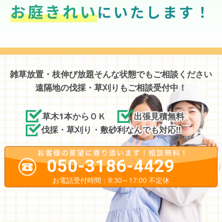
お庭きれい
にいたします！
雑草放置・枝伸び放題そんな状態でもご相談ください
遠隔地の伐採・草刈りもご相談受付中！
草木1本からＯＫ
出張見積無料
伐採・草刈り・敷砂利なんでも対応!!
050-3186-4429
お電話受付時間：8:30～17:00 不定休