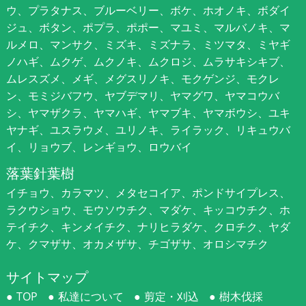
ウ、プラタナス、ブルーベリー、ボケ、ホオノキ、ボダイ
ジュ、ボタン、ポプラ、ポポー、マユミ、マルバノキ、マ
ルメロ、マンサク、ミズキ、ミズナラ、ミツマタ、ミヤギ
ノハギ、ムクゲ、ムクノキ、ムクロジ、ムラサキシキブ、
ムレスズメ、メギ、メグスリノキ、モクゲンジ、モクレ
ン、モミジバフウ、ヤブデマリ、ヤマグワ、ヤマコウバ
シ、ヤマザクラ、ヤマハギ、ヤマブキ、ヤマボウシ、ユキ
ヤナギ、ユスラウメ、ユリノキ、ライラック、リキュウバ
イ、リョウブ、レンギョウ、ロウバイ
落葉針葉樹
イチョウ、カラマツ、メタセコイア、ポンドサイプレス、
ラクウショウ、モウソウチク、マダケ、キッコウチク、ホ
テイチク、キンメイチク、ナリヒラダケ、クロチク、ヤダ
ケ、クマザサ、オカメザサ、チゴザサ、オロシマチク
サイトマップ
TOP
私達について
剪定・刈込
樹木伐採