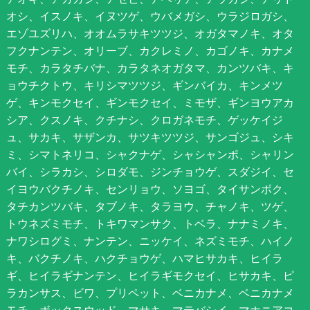
オシ、イスノキ、イヌツゲ、ウバメガシ、ウラジロガシ、
エゾユズリハ、オオムラサキツツジ、オガタマノキ、オタ
フクナンテン、オリーブ、カクレミノ、カゴノキ、カナメ
モチ、カラタチバナ、カラタネオガタマ、カンツバキ、キ
ョウチクトウ、キリシマツツジ、ギンバイカ、キンメツ
ゲ、キンモクセイ、ギンモクセイ、ミモザ、ギンヨウアカ
シア、クスノキ、クチナシ、クロガネモチ、ゲッケイジ
ュ、サカキ、サザンカ、サツキツツジ、サンゴジュ、シキ
ミ、シマトネリコ、シャクナゲ、シャシャンポ、シャリン
バイ、シラカシ、シロダモ、ジンチョウゲ、スダジイ、セ
イヨウバクチノキ、センリョウ、ソヨゴ、タイサンボク、
タチカンツバキ、タブノキ、タラヨウ、チャノキ、ツゲ、
トウネズミモチ、トキワマンサク、トベラ、ナナミノキ、
ナワシログミ、ナンテン、ニッケイ、ネズミモチ、ハイノ
キ、バクチノキ、ハクチョウゲ、ハマヒサカキ、ヒイラ
ギ、ヒイラギナンテン、ヒイラギモクセイ、ヒサカキ、ピ
ラカンサス、ビワ、プリペット、ベニカナメ、ベニカナメ