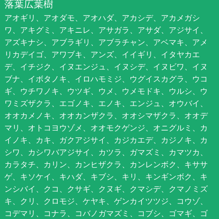
落葉広葉樹
アオギリ、アオダモ、アオハダ、アカシデ、アカメガシ
ワ、アキグミ、アキニレ、アサガラ、アサダ、アジサイ、
アズキナシ、アブラギリ、アブラチャン、アベマキ、アメ
リカデイゴ、アワブキ、アンズ、イイギリ、イタヤカエ
デ、イチジク、イヌエンジュ、イヌシデ、イヌビワ、イヌ
ブナ、イボタノキ、イロハモミジ、ウグイスカグラ、ウコ
ギ、ウチワノキ、ウツギ、ウメ、ウメモドキ、ウルシ、ウ
ワミズザクラ、エゴノキ、エノキ、エンジュ、オウバイ、
オオカメノキ、オオカンザクラ、オオシマザクラ、オオデ
マリ、オトコヨウゾメ、オオモクゲンジ、オニグルミ、カ
イノキ、カキ、ガクアジサイ、カジカエデ、カジノキ、カ
シワ、カシワバアジサイ、カツラ、ガマズミ、カマツカ、
カラタチ、カリン、カンヒザクラ、カンレンボク、キササ
ゲ、キソケイ、キハダ、キブシ、キリ、キンギンボク、キ
ンシバイ、クコ、クサギ、クヌギ、クマシデ、クマノミズ
キ、クリ、クロモジ、ケヤキ、ゲンカイツツジ、コウゾ、
コデマリ、コナラ、コバノガマズミ、コブシ、ゴマギ、ゴ