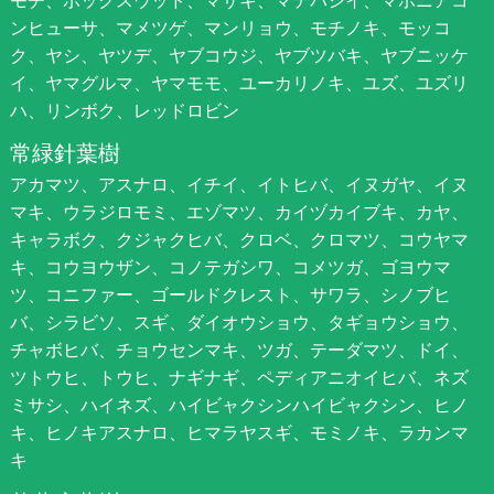
モチ、ボックスウッド、マサキ、マテバシイ、マホニアコ
ンヒューサ、マメツゲ、マンリョウ、モチノキ、モッコ
ク、ヤシ、ヤツデ、ヤブコウジ、ヤブツバキ、ヤブニッケ
イ、ヤマグルマ、ヤマモモ、ユーカリノキ、ユズ、ユズリ
ハ、リンボク、レッドロビン
常緑針葉樹
アカマツ、アスナロ、イチイ、イトヒバ、イヌガヤ、イヌ
マキ、ウラジロモミ、エゾマツ、カイヅカイブキ、カヤ、
キャラボク、クジャクヒバ、クロベ、クロマツ、コウヤマ
キ、コウヨウザン、コノテガシワ、コメツガ、ゴヨウマ
ツ、コニファー、ゴールドクレスト、サワラ、シノブヒ
バ、シラビソ、スギ、ダイオウショウ、タギョウショウ、
チャボヒバ、チョウセンマキ、ツガ、テーダマツ、ドイ、
ツトウヒ、トウヒ、ナギナギ、ペディアニオイヒバ、ネズ
ミサシ、ハイネズ、ハイビャクシンハイビャクシン、ヒノ
キ、ヒノキアスナロ、ヒマラヤスギ、モミノキ、ラカンマ
キ