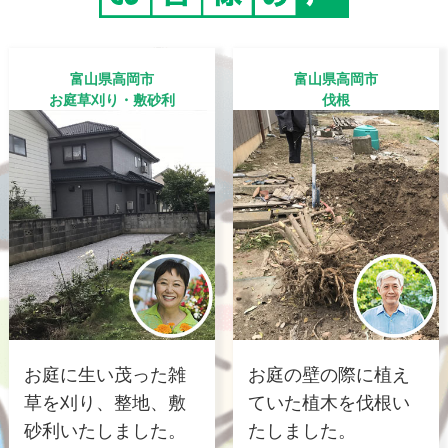
富山県高岡市
富山県高岡市
お庭草刈り・敷砂利
伐根
お庭に生い茂った雑
お庭の壁の際に植え
草を刈り、整地、敷
ていた植木を伐根い
砂利いたしました。
たしました。