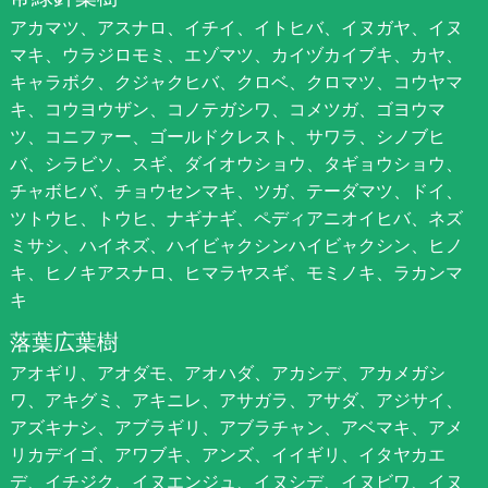
アカマツ、アスナロ、イチイ、イトヒバ、イヌガヤ、イヌ
マキ、ウラジロモミ、エゾマツ、カイヅカイブキ、カヤ、
キャラボク、クジャクヒバ、クロベ、クロマツ、コウヤマ
キ、コウヨウザン、コノテガシワ、コメツガ、ゴヨウマ
ツ、コニファー、ゴールドクレスト、サワラ、シノブヒ
バ、シラビソ、スギ、ダイオウショウ、タギョウショウ、
チャボヒバ、チョウセンマキ、ツガ、テーダマツ、ドイ、
ツトウヒ、トウヒ、ナギナギ、ペディアニオイヒバ、ネズ
ミサシ、ハイネズ、ハイビャクシンハイビャクシン、ヒノ
キ、ヒノキアスナロ、ヒマラヤスギ、モミノキ、ラカンマ
キ
落葉広葉樹
アオギリ、アオダモ、アオハダ、アカシデ、アカメガシ
ワ、アキグミ、アキニレ、アサガラ、アサダ、アジサイ、
アズキナシ、アブラギリ、アブラチャン、アベマキ、アメ
リカデイゴ、アワブキ、アンズ、イイギリ、イタヤカエ
デ、イチジク、イヌエンジュ、イヌシデ、イヌビワ、イヌ