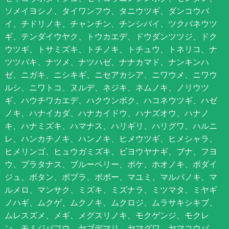
ソメイヨシノ、タイワンフウ、タニウツギ、ダンコウバ
イ、チドリノキ、チャンチン、チンシバイ、ツクバネウツ
ギ、テンダイウヤク、トウカエデ、ドウダンツツジ、ドク
ウツギ、トサミズキ、トチノキ、トチュウ、トネリコ、ナ
ツツバキ、ナツメ、ナツハゼ、ナナカマド、ナンキンハ
ゼ、ニガキ、ニシキギ、ニセアカシア、ニワウメ、ニワウ
ルシ、ニワトコ、ヌルデ、ネジキ、ネムノキ、ノリウツ
ギ、ハウチワカエデ、ハクウンボク、ハコネウツギ、ハゼ
ノキ、ハナイカダ、ハナカイドウ、ハナズオウ、ハナノ
キ、ハナミズキ、ハマナス、ハリギリ、ハリグワ、ハルニ
レ、ハンカチノキ、ハンノキ、ヒメウツギ、ヒメシャラ、
ヒメリンゴ、ヒュウガミズキ、ビヨウヤナギ、ブナ、フヨ
ウ、プラタナス、ブルーベリー、ボケ、ホオノキ、ボダイ
ジュ、ボタン、ポプラ、ポポー、マユミ、マルバノキ、マ
ルメロ、マンサク、ミズキ、ミズナラ、ミツマタ、ミヤギ
ノハギ、ムクゲ、ムクノキ、ムクロジ、ムラサキシキブ、
ムレスズメ、メギ、メグスリノキ、モクゲンジ、モクレ
ン、モミジバフウ、ヤブデマリ、ヤマグワ、ヤマコウバ