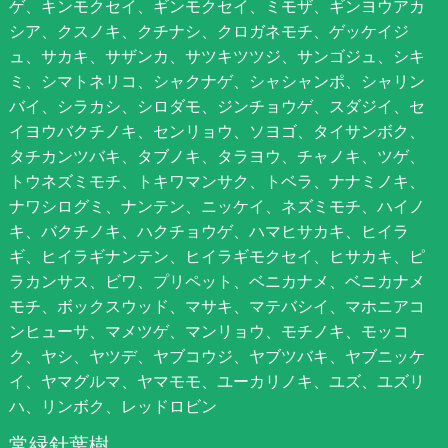
ゲ、キンモクセイ、ギンモクセイ、ミモザ、ギンヨウアカ
シア、クスノキ、クチナシ、クロガネモチ、ゲッケイジ
ュ、サカキ、サザンカ、サツキツツジ、サンゴジュ、シキ
ミ、シマトネリコ、シャクナゲ、シャシャンポ、シャリン
バイ、シラカシ、シロダモ、ジンチョウゲ、スダジイ、セ
イヨウバクチノキ、センリョウ、ソヨゴ、タイサンボク、
タチカンツバキ、タブノキ、タラヨウ、チャノキ、ツゲ、
トウネズミモチ、トキワマンサク、トベラ、ナナミノキ、
ナワシログミ、ナンテン、ニッケイ、ネズミモチ、ハイノ
キ、バクチノキ、ハクチョウゲ、ハマヒサカキ、ヒイラ
ギ、ヒイラギナンテン、ヒイラギモクセイ、ヒサカキ、ピ
ラカンサス、ビワ、プリペット、ベニカナメ、ベニカナメ
モチ、ボックスウッド、マサキ、マテバシイ、マホニアコ
ンヒューサ、マメツゲ、マンリョウ、モチノキ、モッコ
ク、ヤシ、ヤツデ、ヤブコウジ、ヤブツバキ、ヤブニッケ
イ、ヤマグルマ、ヤマモモ、ユーカリノキ、ユズ、ユズリ
ハ、リンボク、レッドロビン
常緑針葉樹