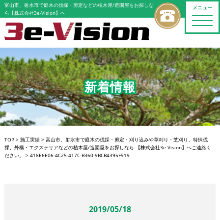
富山市、射水市で庭木の伐採・剪定などの植木屋/造園屋をお探しな
メニュー
ら【株式会社3e-Vision】へ
toggle
naviga
新着情報
TOP
>
施工実績
>
富山市、射水市で庭木の伐採・剪定・刈り込みや草刈り・芝刈り、特殊伐
採、外構・エクステリアなどの植木屋/造園屋をお探しなら 【株式会社3e-Vision】へご連絡く
ださい。
>
418E6E06-4C25-417C-B360-9BCB4395F919
2019/05/18