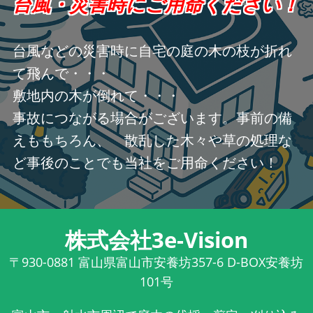
台風・災害時にご用命ください！
台風などの災害時に自宅の庭の木の枝が折れ
て飛んで・・・
敷地内の木が倒れて・・・
事故につながる場合がございます。事前の備
えももちろん、 散乱した木々や草の処理な
ど事後のことでも当社をご用命ください！
株式会社3e-Vision
〒930-0881
富山県富山市安養坊357-6 D-BOX安養坊
101号