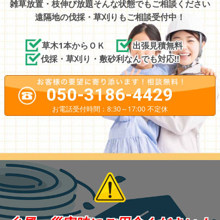
雑草放置・枝伸び放題そんな状態でもご相談ください
遠隔地の伐採・草刈りもご相談受付中！
草木1本からＯＫ
出張見積無料
伐採・草刈り・敷砂利なんでも対応!!
050-3186-4429
お電話受付時間：8:30～17:00 不定休