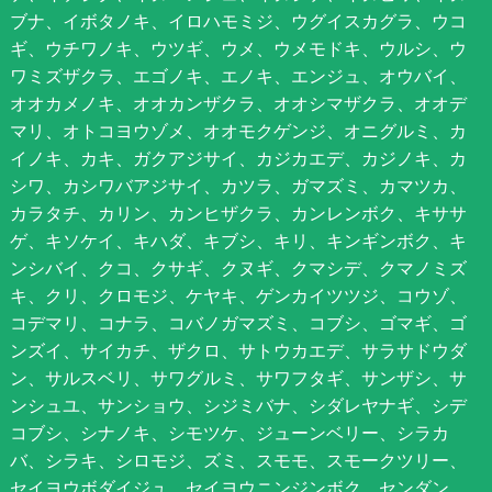
ブナ、イボタノキ、イロハモミジ、ウグイスカグラ、ウコ
ギ、ウチワノキ、ウツギ、ウメ、ウメモドキ、ウルシ、ウ
ワミズザクラ、エゴノキ、エノキ、エンジュ、オウバイ、
オオカメノキ、オオカンザクラ、オオシマザクラ、オオデ
マリ、オトコヨウゾメ、オオモクゲンジ、オニグルミ、カ
イノキ、カキ、ガクアジサイ、カジカエデ、カジノキ、カ
シワ、カシワバアジサイ、カツラ、ガマズミ、カマツカ、
カラタチ、カリン、カンヒザクラ、カンレンボク、キササ
ゲ、キソケイ、キハダ、キブシ、キリ、キンギンボク、キ
ンシバイ、クコ、クサギ、クヌギ、クマシデ、クマノミズ
キ、クリ、クロモジ、ケヤキ、ゲンカイツツジ、コウゾ、
コデマリ、コナラ、コバノガマズミ、コブシ、ゴマギ、ゴ
ンズイ、サイカチ、ザクロ、サトウカエデ、サラサドウダ
ン、サルスベリ、サワグルミ、サワフタギ、サンザシ、サ
ンシュユ、サンショウ、シジミバナ、シダレヤナギ、シデ
コブシ、シナノキ、シモツケ、ジューンベリー、シラカ
バ、シラキ、シロモジ、ズミ、スモモ、スモークツリー、
セイヨウボダイジュ、セイヨウニンジンボク、センダン、