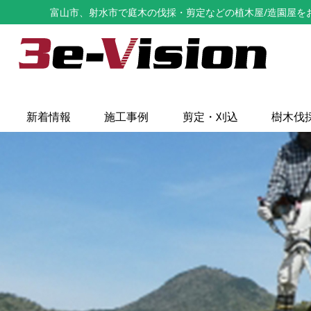
富山市、射水市で庭木の伐採・剪定などの植木屋/造園屋をお探し
新着情報
施工事例
剪定・刈込
樹木伐