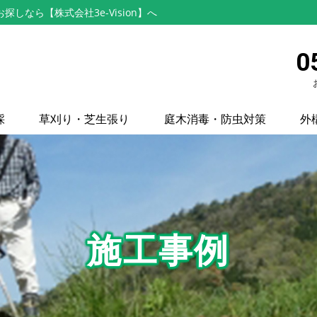
なら【株式会社3e-Vision】へ
0
採
草刈り・芝生張り
庭木消毒・防虫対策
外
施工事例