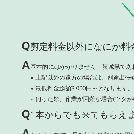
Q
剪定料金以外になにか料
A
基本的にはかかりません。茨城県であ
※ 上記以外の遠方の場合は、別途出張
※ 最低料金総額3,000円～となります。
※ 伺った際、作業が困難な場合(ツタ
Q
1本からでも来てもらえま
A