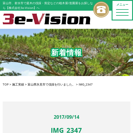
富山市、射水市で庭木の伐採・剪定などの植木屋/造園屋をお探しな
メニュー
ら【株式会社3e-Vision】へ
toggle
naviga
新着情報
TOP
>
施工実績
>
富山県氷見市で伐採を行いました。
>
IMG_2347
2017/09/14
IMG_2347