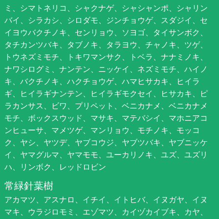
ミ、シマトネリコ、シャクナゲ、シャシャンポ、シャリン
バイ、シラカシ、シロダモ、ジンチョウゲ、スダジイ、セ
イヨウバクチノキ、センリョウ、ソヨゴ、タイサンボク、
タチカンツバキ、タブノキ、タラヨウ、チャノキ、ツゲ、
トウネズミモチ、トキワマンサク、トベラ、ナナミノキ、
ナワシログミ、ナンテン、ニッケイ、ネズミモチ、ハイノ
キ、バクチノキ、ハクチョウゲ、ハマヒサカキ、ヒイラ
ギ、ヒイラギナンテン、ヒイラギモクセイ、ヒサカキ、ピ
ラカンサス、ビワ、プリペット、ベニカナメ、ベニカナメ
モチ、ボックスウッド、マサキ、マテバシイ、マホニアコ
ンヒューサ、マメツゲ、マンリョウ、モチノキ、モッコ
ク、ヤシ、ヤツデ、ヤブコウジ、ヤブツバキ、ヤブニッケ
イ、ヤマグルマ、ヤマモモ、ユーカリノキ、ユズ、ユズリ
ハ、リンボク、レッドロビン
常緑針葉樹
アカマツ、アスナロ、イチイ、イトヒバ、イヌガヤ、イヌ
マキ、ウラジロモミ、エゾマツ、カイヅカイブキ、カヤ、