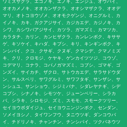
ワミズザクラ、エゴノキ、エノキ、エンジュ、オウバイ、
オオカメノキ、オオカンザクラ、オオシマザクラ、オオデ
マリ、オトコヨウゾメ、オオモクゲンジ、オニグルミ、カ
イノキ、カキ、ガクアジサイ、カジカエデ、カジノキ、カ
シワ、カシワバアジサイ、カツラ、ガマズミ、カマツカ、
カラタチ、カリン、カンヒザクラ、カンレンボク、キササ
ゲ、キソケイ、キハダ、キブシ、キリ、キンギンボク、キ
ンシバイ、クコ、クサギ、クヌギ、クマシデ、クマノミズ
キ、クリ、クロモジ、ケヤキ、ゲンカイツツジ、コウゾ、
コデマリ、コナラ、コバノガマズミ、コブシ、ゴマギ、ゴ
ンズイ、サイカチ、ザクロ、サトウカエデ、サラサドウダ
ン、サルスベリ、サワグルミ、サワフタギ、サンザシ、サ
ンシュユ、サンショウ、シジミバナ、シダレヤナギ、シデ
コブシ、シナノキ、シモツケ、ジューンベリー、シラカ
バ、シラキ、シロモジ、ズミ、スモモ、スモークツリー、
セイヨウボダイジュ、セイヨウニンジンボク、センダン、
ソメイヨシノ、タイワンフウ、タニウツギ、ダンコウバ
イ、チドリノキ、チャンチン、チンシバイ、ツクバネウツ