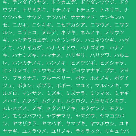
ギ、テンダイウヤク、トウカエデ、ドウダンツツジ、ドク
ウツギ、トサミズキ、トチノキ、トチュウ、トネリコ、ナ
ツツバキ、ナツメ、ナツハゼ、ナナカマド、ナンキンハ
ゼ、ニガキ、ニシキギ、ニセアカシア、ニワウメ、ニワウ
ルシ、ニワトコ、ヌルデ、ネジキ、ネムノキ、ノリウツ
ギ、ハウチワカエデ、ハクウンボク、ハコネウツギ、ハゼ
ノキ、ハナイカダ、ハナカイドウ、ハナズオウ、ハナノ
キ、ハナミズキ、ハマナス、ハリギリ、ハリグワ、ハルニ
レ、ハンカチノキ、ハンノキ、ヒメウツギ、ヒメシャラ、
ヒメリンゴ、ヒュウガミズキ、ビヨウヤナギ、ブナ、フヨ
ウ、プラタナス、ブルーベリー、ボケ、ホオノキ、ボダイ
ジュ、ボタン、ポプラ、ポポー、マユミ、マルバノキ、マ
ルメロ、マンサク、ミズキ、ミズナラ、ミツマタ、ミヤギ
ノハギ、ムクゲ、ムクノキ、ムクロジ、ムラサキシキブ、
ムレスズメ、メギ、メグスリノキ、モクゲンジ、モクレ
ン、モミジバフウ、ヤブデマリ、ヤマグワ、ヤマコウバ
シ、ヤマザクラ、ヤマハギ、ヤマブキ、ヤマボウシ、ユキ
ヤナギ、ユスラウメ、ユリノキ、ライラック、リキュウバ