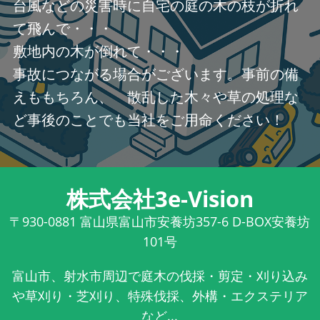
台風などの災害時に自宅の庭の木の枝が折れ
て飛んで・・・
敷地内の木が倒れて・・・
事故につながる場合がございます。事前の備
えももちろん、 散乱した木々や草の処理な
ど事後のことでも当社をご用命ください！
株式会社3e-Vision
〒930-0881
富山県富山市安養坊357-6 D-BOX安養坊
101号
富山市、射水市周辺で庭木の伐採・剪定・刈り込み
や草刈り・芝刈り、特殊伐採、外構・エクステリア
など...