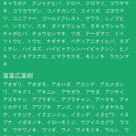
キャラボク、クジャクヒバ、クロベ、クロマツ、コウヤマ
キ、コウヨウザン、コノテガシワ、コメツガ、ゴヨウマ
ツ、コニファー、ゴールドクレスト、サワラ、シノブヒ
バ、シラビソ、スギ、ダイオウショウ、タギョウショウ、
チャボヒバ、チョウセンマキ、ツガ、テーダマツ、ドイ、
ツトウヒ、トウヒ、ナギナギ、ペディアニオイヒバ、ネズ
ミサシ、ハイネズ、ハイビャクシンハイビャクシン、ヒノ
キ、ヒノキアスナロ、ヒマラヤスギ、モミノキ、ラカンマ
キ
落葉広葉樹
アオギリ、アオダモ、アオハダ、アカシデ、アカメガシ
ワ、アキグミ、アキニレ、アサガラ、アサダ、アジサイ、
アズキナシ、アブラギリ、アブラチャン、アベマキ、アメ
リカデイゴ、アワブキ、アンズ、イイギリ、イタヤカエ
デ、イチジク、イヌエンジュ、イヌシデ、イヌビワ、イヌ
ブナ、イボタノキ、イロハモミジ、ウグイスカグラ、ウコ
ギ、ウチワノキ、ウツギ、ウメ、ウメモドキ、ウルシ、ウ