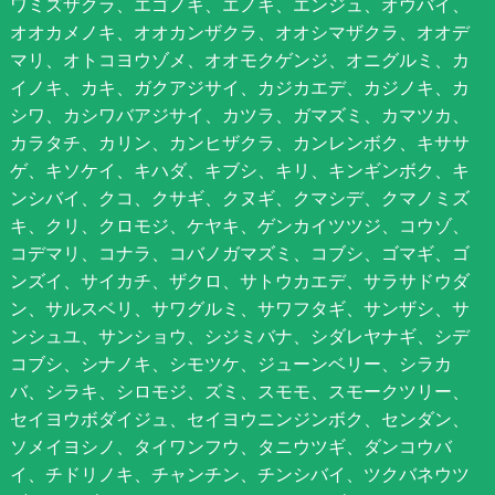
ワミズザクラ、エゴノキ、エノキ、エンジュ、オウバイ、
オオカメノキ、オオカンザクラ、オオシマザクラ、オオデ
マリ、オトコヨウゾメ、オオモクゲンジ、オニグルミ、カ
イノキ、カキ、ガクアジサイ、カジカエデ、カジノキ、カ
シワ、カシワバアジサイ、カツラ、ガマズミ、カマツカ、
カラタチ、カリン、カンヒザクラ、カンレンボク、キササ
ゲ、キソケイ、キハダ、キブシ、キリ、キンギンボク、キ
ンシバイ、クコ、クサギ、クヌギ、クマシデ、クマノミズ
キ、クリ、クロモジ、ケヤキ、ゲンカイツツジ、コウゾ、
コデマリ、コナラ、コバノガマズミ、コブシ、ゴマギ、ゴ
ンズイ、サイカチ、ザクロ、サトウカエデ、サラサドウダ
ン、サルスベリ、サワグルミ、サワフタギ、サンザシ、サ
ンシュユ、サンショウ、シジミバナ、シダレヤナギ、シデ
コブシ、シナノキ、シモツケ、ジューンベリー、シラカ
バ、シラキ、シロモジ、ズミ、スモモ、スモークツリー、
セイヨウボダイジュ、セイヨウニンジンボク、センダン、
ソメイヨシノ、タイワンフウ、タニウツギ、ダンコウバ
イ、チドリノキ、チャンチン、チンシバイ、ツクバネウツ