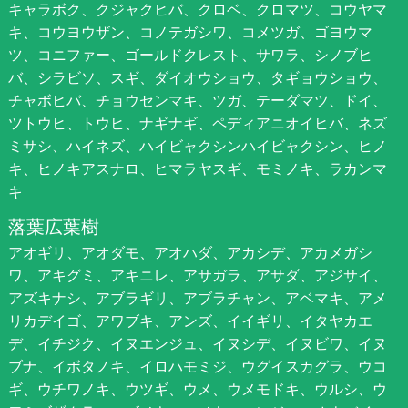
キャラボク、クジャクヒバ、クロベ、クロマツ、コウヤマ
キ、コウヨウザン、コノテガシワ、コメツガ、ゴヨウマ
ツ、コニファー、ゴールドクレスト、サワラ、シノブヒ
バ、シラビソ、スギ、ダイオウショウ、タギョウショウ、
チャボヒバ、チョウセンマキ、ツガ、テーダマツ、ドイ、
ツトウヒ、トウヒ、ナギナギ、ペディアニオイヒバ、ネズ
ミサシ、ハイネズ、ハイビャクシンハイビャクシン、ヒノ
キ、ヒノキアスナロ、ヒマラヤスギ、モミノキ、ラカンマ
キ
落葉広葉樹
アオギリ、アオダモ、アオハダ、アカシデ、アカメガシ
ワ、アキグミ、アキニレ、アサガラ、アサダ、アジサイ、
アズキナシ、アブラギリ、アブラチャン、アベマキ、アメ
リカデイゴ、アワブキ、アンズ、イイギリ、イタヤカエ
デ、イチジク、イヌエンジュ、イヌシデ、イヌビワ、イヌ
ブナ、イボタノキ、イロハモミジ、ウグイスカグラ、ウコ
ギ、ウチワノキ、ウツギ、ウメ、ウメモドキ、ウルシ、ウ