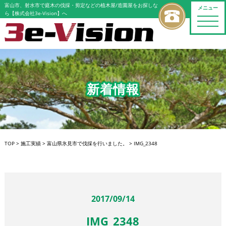
富山市、射水市で庭木の伐採・剪定などの植木屋/造園屋をお探しな
メニュー
ら【株式会社3e-Vision】へ
toggle
naviga
新着情報
TOP
>
施工実績
>
富山県氷見市で伐採を行いました。
>
IMG_2348
2017/09/14
IMG_2348