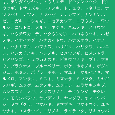
ギ、テンダイウヤク、トウカエデ、ドウダンツツジ、ドク
ウツギ、トサミズキ、トチノキ、トチュウ、トネリコ、ナ
ツツバキ、ナツメ、ナツハゼ、ナナカマド、ナンキンハ
ゼ、ニガキ、ニシキギ、ニセアカシア、ニワウメ、ニワウ
ルシ、ニワトコ、ヌルデ、ネジキ、ネムノキ、ノリウツ
ギ、ハウチワカエデ、ハクウンボク、ハコネウツギ、ハゼ
ノキ、ハナイカダ、ハナカイドウ、ハナズオウ、ハナノ
キ、ハナミズキ、ハマナス、ハリギリ、ハリグワ、ハルニ
レ、ハンカチノキ、ハンノキ、ヒメウツギ、ヒメシャラ、
ヒメリンゴ、ヒュウガミズキ、ビヨウヤナギ、ブナ、フヨ
ウ、プラタナス、ブルーベリー、ボケ、ホオノキ、ボダイ
ジュ、ボタン、ポプラ、ポポー、マユミ、マルバノキ、マ
ルメロ、マンサク、ミズキ、ミズナラ、ミツマタ、ミヤギ
ノハギ、ムクゲ、ムクノキ、ムクロジ、ムラサキシキブ、
ムレスズメ、メギ、メグスリノキ、モクゲンジ、モクレ
ン、モミジバフウ、ヤブデマリ、ヤマグワ、ヤマコウバ
シ、ヤマザクラ、ヤマハギ、ヤマブキ、ヤマボウシ、ユキ
ヤナギ、ユスラウメ、ユリノキ、ライラック、リキュウバ