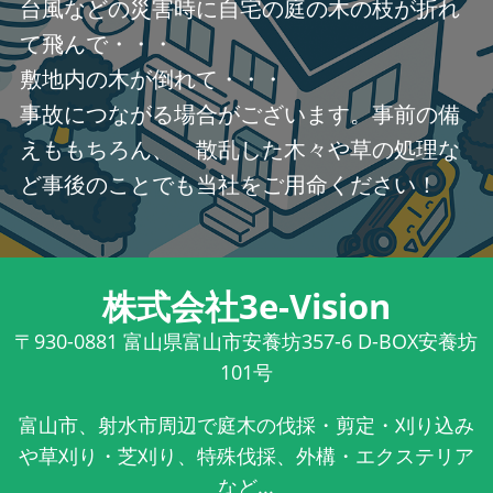
台風などの災害時に自宅の庭の木の枝が折れ
て飛んで・・・
敷地内の木が倒れて・・・
事故につながる場合がございます。事前の備
えももちろん、 散乱した木々や草の処理な
ど事後のことでも当社をご用命ください！
株式会社3e-Vision
〒930-0881
富山県富山市安養坊357-6 D-BOX安養坊
101号
富山市、射水市周辺で庭木の伐採・剪定・刈り込み
や草刈り・芝刈り、特殊伐採、外構・エクステリア
など...