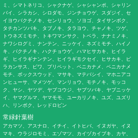
ミ、シマトネリコ、シャクナゲ、シャシャンポ、シャリン
バイ、シラカシ、シロダモ、ジンチョウゲ、スダジイ、セ
イヨウバクチノキ、センリョウ、ソヨゴ、タイサンボク、
タチカンツバキ、タブノキ、タラヨウ、チャノキ、ツゲ、
トウネズミモチ、トキワマンサク、トベラ、ナナミノキ、
ナワシログミ、ナンテン、ニッケイ、ネズミモチ、ハイノ
キ、バクチノキ、ハクチョウゲ、ハマヒサカキ、ヒイラ
ギ、ヒイラギナンテン、ヒイラギモクセイ、ヒサカキ、ピ
ラカンサス、ビワ、プリペット、ベニカナメ、ベニカナメ
モチ、ボックスウッド、マサキ、マテバシイ、マホニアコ
ンヒューサ、マメツゲ、マンリョウ、モチノキ、モッコ
ク、ヤシ、ヤツデ、ヤブコウジ、ヤブツバキ、ヤブニッケ
イ、ヤマグルマ、ヤマモモ、ユーカリノキ、ユズ、ユズリ
ハ、リンボク、レッドロビン
常緑針葉樹
アカマツ、アスナロ、イチイ、イトヒバ、イヌガヤ、イヌ
マキ、ウラジロモミ、エゾマツ、カイヅカイブキ、カヤ、