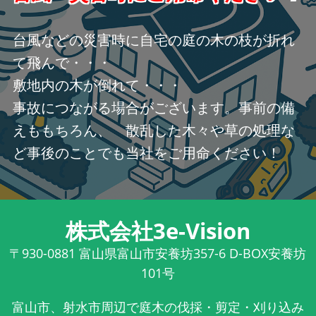
台風などの災害時に自宅の庭の木の枝が折れ
て飛んで・・・
敷地内の木が倒れて・・・
事故につながる場合がございます。事前の備
えももちろん、 散乱した木々や草の処理な
ど事後のことでも当社をご用命ください！
株式会社3e-Vision
〒930-0881
富山県富山市安養坊357-6 D-BOX安養坊
101号
富山市、射水市周辺で庭木の伐採・剪定・刈り込み