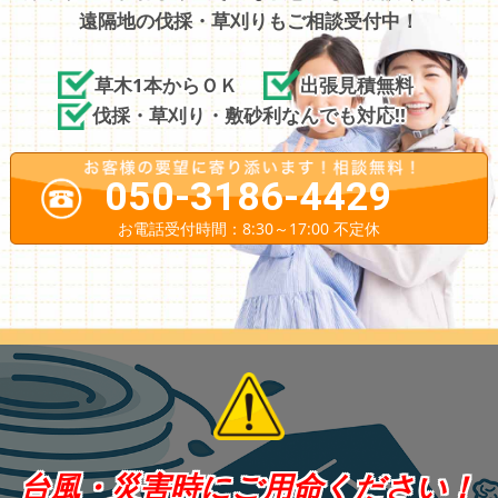
遠隔地の伐採・草刈りもご相談受付中！
草木1本からＯＫ
出張見積無料
伐採・草刈り・敷砂利なんでも対応!!
050-3186-4429
お電話受付時間：8:30～17:00 不定休
台風・災害時にご用命ください！