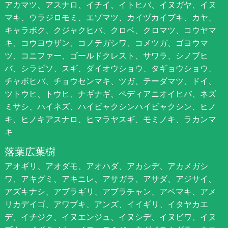
アカマツ、アスナロ、イチイ、イトヒバ、イヌガヤ、イヌ
マキ、ウラジロモミ、エゾマツ、カイヅカイブキ、カヤ、
キャラボク、クジャクヒバ、クロベ、クロマツ、コウヤマ
キ、コウヨウザン、コノテガシワ、コメツガ、ゴヨウマ
ツ、コニファー、ゴールドクレスト、サワラ、シノブヒ
バ、シラビソ、スギ、ダイオウショウ、タギョウショウ、
チャボヒバ、チョウセンマキ、ツガ、テーダマツ、ドイ、
ツトウヒ、トウヒ、ナギナギ、ペディアニオイヒバ、ネズ
ミサシ、ハイネズ、ハイビャクシンハイビャクシン、ヒノ
キ、ヒノキアスナロ、ヒマラヤスギ、モミノキ、ラカンマ
キ
落葉広葉樹
アオギリ、アオダモ、アオハダ、アカシデ、アカメガシ
ワ、アキグミ、アキニレ、アサガラ、アサダ、アジサイ、
アズキナシ、アブラギリ、アブラチャン、アベマキ、アメ
リカデイゴ、アワブキ、アンズ、イイギリ、イタヤカエ
デ、イチジク、イヌエンジュ、イヌシデ、イヌビワ、イヌ