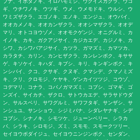
ブナ、イボタノキ、イロハモミジ、ウグイスカグラ、ウコ
ギ、ウチワノキ、ウツギ、ウメ、ウメモドキ、ウルシ、ウ
ワミズザクラ、エゴノキ、エノキ、エンジュ、オウバイ、
オオカメノキ、オオカンザクラ、オオシマザクラ、オオデ
マリ、オトコヨウゾメ、オオモクゲンジ、オニグルミ、カ
イノキ、カキ、ガクアジサイ、カジカエデ、カジノキ、カ
シワ、カシワバアジサイ、カツラ、ガマズミ、カマツカ、
カラタチ、カリン、カンヒザクラ、カンレンボク、キササ
ゲ、キソケイ、キハダ、キブシ、キリ、キンギンボク、キ
ンシバイ、クコ、クサギ、クヌギ、クマシデ、クマノミズ
キ、クリ、クロモジ、ケヤキ、ゲンカイツツジ、コウゾ、
コデマリ、コナラ、コバノガマズミ、コブシ、ゴマギ、ゴ
ンズイ、サイカチ、ザクロ、サトウカエデ、サラサドウダ
ン、サルスベリ、サワグルミ、サワフタギ、サンザシ、サ
ンシュユ、サンショウ、シジミバナ、シダレヤナギ、シデ
コブシ、シナノキ、シモツケ、ジューンベリー、シラカ
バ、シラキ、シロモジ、ズミ、スモモ、スモークツリー、
セイヨウボダイジュ、セイヨウニンジンボク、センダン、