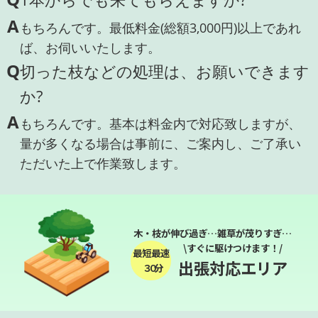
A
もちろんです。最低料金(総額3,000円)以上であれ
ば、お伺いいたします。
Q
切った枝などの処理は、お願いできます
か?
A
もちろんです。基本は料金内で対応致しますが、
量が多くなる場合は事前に、ご案内し、ご了承い
ただいた上で作業致します。
木・枝が伸び過ぎ…雑草が茂りすぎ…
\すぐに駆けつけます！/
最短最速
出張対応エリア
３０分