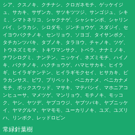
シア、クスノキ、クチナシ、クロガネモチ、ゲッケイジ
ュ、サカキ、サザンカ、サツキツツジ、サンゴジュ、シキ
ミ、シマトネリコ、シャクナゲ、シャシャンポ、シャリン
バイ、シラカシ、シロダモ、ジンチョウゲ、スダジイ、セ
イヨウバクチノキ、センリョウ、ソヨゴ、タイサンボク、
タチカンツバキ、タブノキ、タラヨウ、チャノキ、ツゲ、
トウネズミモチ、トキワマンサク、トベラ、ナナミノキ、
ナワシログミ、ナンテン、ニッケイ、ネズミモチ、ハイノ
キ、バクチノキ、ハクチョウゲ、ハマヒサカキ、ヒイラ
ギ、ヒイラギナンテン、ヒイラギモクセイ、ヒサカキ、ピ
ラカンサス、ビワ、プリペット、ベニカナメ、ベニカナメ
モチ、ボックスウッド、マサキ、マテバシイ、マホニアコ
ンヒューサ、マメツゲ、マンリョウ、モチノキ、モッコ
ク、ヤシ、ヤツデ、ヤブコウジ、ヤブツバキ、ヤブニッケ
イ、ヤマグルマ、ヤマモモ、ユーカリノキ、ユズ、ユズリ
ハ、リンボク、レッドロビン
常緑針葉樹