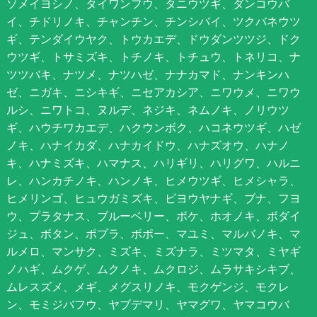
ソメイヨシノ、タイワンフウ、タニウツギ、ダンコウバ
イ、チドリノキ、チャンチン、チンシバイ、ツクバネウツ
ギ、テンダイウヤク、トウカエデ、ドウダンツツジ、ドク
ウツギ、トサミズキ、トチノキ、トチュウ、トネリコ、ナ
ツツバキ、ナツメ、ナツハゼ、ナナカマド、ナンキンハ
ゼ、ニガキ、ニシキギ、ニセアカシア、ニワウメ、ニワウ
ルシ、ニワトコ、ヌルデ、ネジキ、ネムノキ、ノリウツ
ギ、ハウチワカエデ、ハクウンボク、ハコネウツギ、ハゼ
ノキ、ハナイカダ、ハナカイドウ、ハナズオウ、ハナノ
キ、ハナミズキ、ハマナス、ハリギリ、ハリグワ、ハルニ
レ、ハンカチノキ、ハンノキ、ヒメウツギ、ヒメシャラ、
ヒメリンゴ、ヒュウガミズキ、ビヨウヤナギ、ブナ、フヨ
ウ、プラタナス、ブルーベリー、ボケ、ホオノキ、ボダイ
ジュ、ボタン、ポプラ、ポポー、マユミ、マルバノキ、マ
ルメロ、マンサク、ミズキ、ミズナラ、ミツマタ、ミヤギ
ノハギ、ムクゲ、ムクノキ、ムクロジ、ムラサキシキブ、
ムレスズメ、メギ、メグスリノキ、モクゲンジ、モクレ
ン、モミジバフウ、ヤブデマリ、ヤマグワ、ヤマコウバ