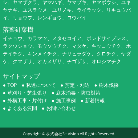
シ、ヤマザクラ、ヤマハギ、ヤマブキ、ヤマボウシ、ユキ
ヤナギ、ユスラウメ、ユリノキ、ライラック、リキュウバ
イ、リョウブ、レンギョウ、ロウバイ
落葉針葉樹
イチョウ、カラマツ、メタセコイア、ポンドサイプレス、
ラクウショウ、モウソウチク、マダケ、キッコウチク、ホ
テイチク、キンメイチク、ナリヒラダケ、クロチク、ヤダ
ケ、クマザサ、オカメザサ、チゴザサ、オロシマチク
サイトマップ
TOP
私達について
剪定・刈込
樹木伐採
草刈り・芝生張り
庭木消毒・防虫対策
外構工事・片付け
施工事例
新着情報
よくある質問
お問い合わせ
Copyright ©
株式会社3e-Vision
All Rights Reserved.