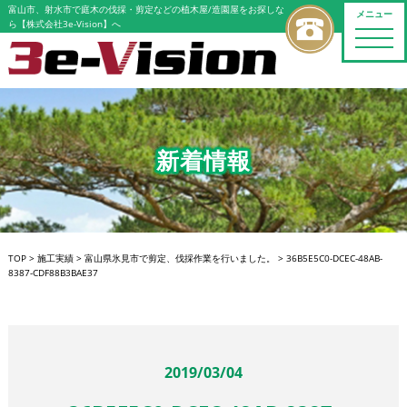
富山市、射水市で庭木の伐採・剪定などの植木屋/造園屋をお探しな
メニュー
ら【株式会社3e-Vision】へ
toggle
naviga
新着情報
TOP
>
施工実績
>
富山県氷見市で剪定、伐採作業を行いました。
>
36B5E5C0-DCEC-48AB-
8387-CDF88B3BAE37
2019/03/04