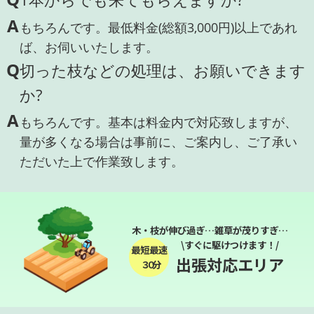
A
もちろんです。最低料金(総額3,000円)以上であれ
ば、お伺いいたします。
Q
切った枝などの処理は、お願いできます
か?
A
もちろんです。基本は料金内で対応致しますが、
量が多くなる場合は事前に、ご案内し、ご了承い
ただいた上で作業致します。
木・枝が伸び過ぎ…雑草が茂りすぎ…
\すぐに駆けつけます！/
最短最速
出張対応エリア
３０分