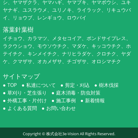
シ、ヤマザクラ、ヤマハギ、ヤマブキ、ヤマボウシ、ユキ
ヤナギ、ユスラウメ、ユリノキ、ライラック、リキュウバ
イ、リョウブ、レンギョウ、ロウバイ
落葉針葉樹
イチョウ、カラマツ、メタセコイア、ポンドサイプレス、
ラクウショウ、モウソウチク、マダケ、キッコウチク、ホ
テイチク、キンメイチク、ナリヒラダケ、クロチク、ヤダ
ケ、クマザサ、オカメザサ、チゴザサ、オロシマチク
サイトマップ
TOP
私達について
剪定・刈込
樹木伐採
草刈り・芝生張り
庭木消毒・防虫対策
外構工事・片付け
施工事例
新着情報
よくある質問
お問い合わせ
Copyright ©
株式会社3e-Vision
All Rights Reserved.