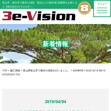
富山市、射水市で庭木の伐採・剪定などの植木屋/造園屋をお探しな
メニュー
ら【株式会社3e-Vision】へ
toggle
naviga
新着情報
TOP
>
施工実績
>
富山県富山市で植木の伐採を行いました。
>
840BFDE1-56CE-421E-BA14-
6C05E0E917AC
2019/04/04