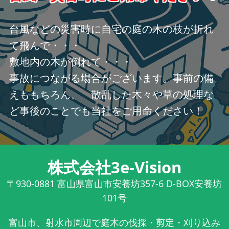
台風などの災害時に自宅の庭の木の枝が折れ
て飛んで・・・
敷地内の木が倒れて・・・
事故につながる場合がございます。事前の備
えももちろん、 散乱した木々や草の処理な
ど事後のことでも当社をご用命ください！
株式会社3e-Vision
〒930-0881
富山県富山市安養坊357-6 D-BOX安養坊
101号
富山市、射水市周辺で庭木の伐採・剪定・刈り込み