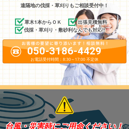
遠隔地の伐採・草刈りもご相談受付中！
草木1本からＯＫ
出張見積無料
伐採・草刈り・敷砂利なんでも対応!!
050-3186-4429
お電話受付時間：8:30～17:00 不定休
台風・災害時にご用命ください！