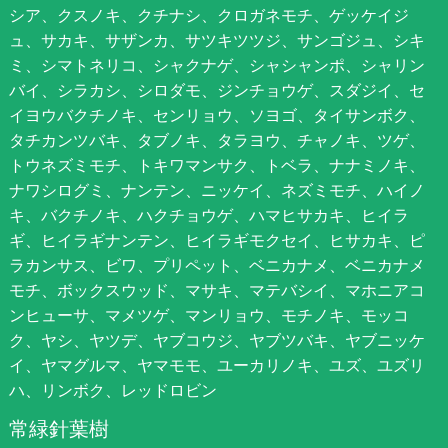
シア、クスノキ、クチナシ、クロガネモチ、ゲッケイジ
ュ、サカキ、サザンカ、サツキツツジ、サンゴジュ、シキ
ミ、シマトネリコ、シャクナゲ、シャシャンポ、シャリン
バイ、シラカシ、シロダモ、ジンチョウゲ、スダジイ、セ
イヨウバクチノキ、センリョウ、ソヨゴ、タイサンボク、
タチカンツバキ、タブノキ、タラヨウ、チャノキ、ツゲ、
トウネズミモチ、トキワマンサク、トベラ、ナナミノキ、
ナワシログミ、ナンテン、ニッケイ、ネズミモチ、ハイノ
キ、バクチノキ、ハクチョウゲ、ハマヒサカキ、ヒイラ
ギ、ヒイラギナンテン、ヒイラギモクセイ、ヒサカキ、ピ
ラカンサス、ビワ、プリペット、ベニカナメ、ベニカナメ
モチ、ボックスウッド、マサキ、マテバシイ、マホニアコ
ンヒューサ、マメツゲ、マンリョウ、モチノキ、モッコ
ク、ヤシ、ヤツデ、ヤブコウジ、ヤブツバキ、ヤブニッケ
イ、ヤマグルマ、ヤマモモ、ユーカリノキ、ユズ、ユズリ
ハ、リンボク、レッドロビン
常緑針葉樹