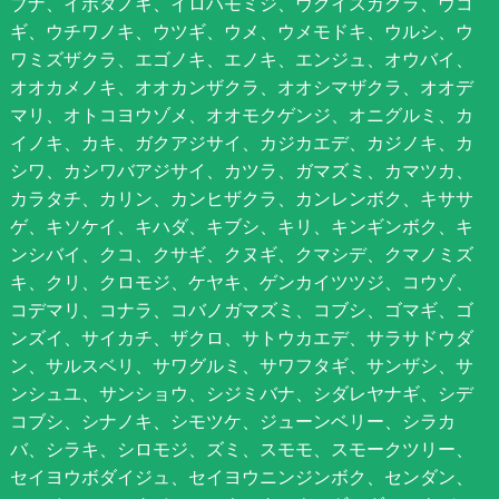
ブナ、イボタノキ、イロハモミジ、ウグイスカグラ、ウコ
ギ、ウチワノキ、ウツギ、ウメ、ウメモドキ、ウルシ、ウ
ワミズザクラ、エゴノキ、エノキ、エンジュ、オウバイ、
オオカメノキ、オオカンザクラ、オオシマザクラ、オオデ
マリ、オトコヨウゾメ、オオモクゲンジ、オニグルミ、カ
イノキ、カキ、ガクアジサイ、カジカエデ、カジノキ、カ
シワ、カシワバアジサイ、カツラ、ガマズミ、カマツカ、
カラタチ、カリン、カンヒザクラ、カンレンボク、キササ
ゲ、キソケイ、キハダ、キブシ、キリ、キンギンボク、キ
ンシバイ、クコ、クサギ、クヌギ、クマシデ、クマノミズ
キ、クリ、クロモジ、ケヤキ、ゲンカイツツジ、コウゾ、
コデマリ、コナラ、コバノガマズミ、コブシ、ゴマギ、ゴ
ンズイ、サイカチ、ザクロ、サトウカエデ、サラサドウダ
ン、サルスベリ、サワグルミ、サワフタギ、サンザシ、サ
ンシュユ、サンショウ、シジミバナ、シダレヤナギ、シデ
コブシ、シナノキ、シモツケ、ジューンベリー、シラカ
バ、シラキ、シロモジ、ズミ、スモモ、スモークツリー、
セイヨウボダイジュ、セイヨウニンジンボク、センダン、