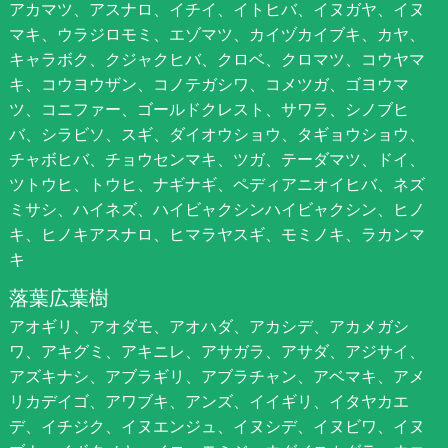
アカマツ、アスナロ、イチイ、イトヒバ、イヌガヤ、イヌ
マキ、ウラジロモミ、エゾマツ、カイヅカイブキ、カヤ、
キャラボク、クジャクヒバ、クロベ、クロマツ、コウヤマ
キ、コウヨウザン、コノテガシワ、コメツガ、ゴヨウマ
ツ、コニファー、ゴールドクレスト、サワラ、シノブヒ
バ、シラビソ、スギ、ダイオウショウ、タギョウショウ、
チャボヒバ、チョウセンマキ、ツガ、テーダマツ、ドイ、
ツトウヒ、トウヒ、ナギナギ、ペディアニオイヒバ、ネズ
ミサシ、ハイネズ、ハイビャクシンハイビャクシン、ヒノ
キ、ヒノキアスナロ、ヒマラヤスギ、モミノキ、ラカンマ
キ
落葉広葉樹
アオギリ、アオダモ、アオハダ、アカシデ、アカメガシ
ワ、アキグミ、アキニレ、アサガラ、アサダ、アジサイ、
アズキナシ、アブラギリ、アブラチャン、アベマキ、アメ
リカデイゴ、アワブキ、アンズ、イイギリ、イタヤカエ
デ、イチジク、イヌエンジュ、イヌシデ、イヌビワ、イヌ