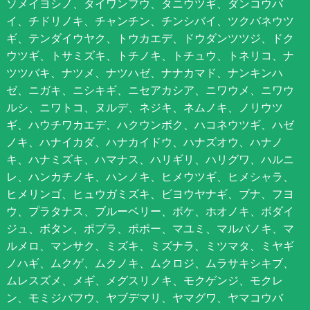
ソメイヨシノ、タイワンフウ、タニウツギ、ダンコウバ
イ、チドリノキ、チャンチン、チンシバイ、ツクバネウツ
ギ、テンダイウヤク、トウカエデ、ドウダンツツジ、ドク
ウツギ、トサミズキ、トチノキ、トチュウ、トネリコ、ナ
ツツバキ、ナツメ、ナツハゼ、ナナカマド、ナンキンハ
ゼ、ニガキ、ニシキギ、ニセアカシア、ニワウメ、ニワウ
ルシ、ニワトコ、ヌルデ、ネジキ、ネムノキ、ノリウツ
ギ、ハウチワカエデ、ハクウンボク、ハコネウツギ、ハゼ
ノキ、ハナイカダ、ハナカイドウ、ハナズオウ、ハナノ
キ、ハナミズキ、ハマナス、ハリギリ、ハリグワ、ハルニ
レ、ハンカチノキ、ハンノキ、ヒメウツギ、ヒメシャラ、
ヒメリンゴ、ヒュウガミズキ、ビヨウヤナギ、ブナ、フヨ
ウ、プラタナス、ブルーベリー、ボケ、ホオノキ、ボダイ
ジュ、ボタン、ポプラ、ポポー、マユミ、マルバノキ、マ
ルメロ、マンサク、ミズキ、ミズナラ、ミツマタ、ミヤギ
ノハギ、ムクゲ、ムクノキ、ムクロジ、ムラサキシキブ、
ムレスズメ、メギ、メグスリノキ、モクゲンジ、モクレ
ン、モミジバフウ、ヤブデマリ、ヤマグワ、ヤマコウバ